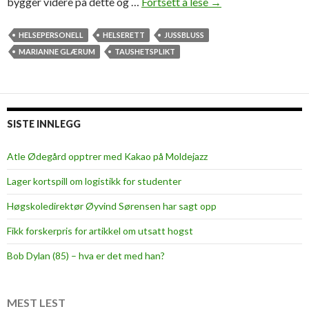
bygger videre på dette og …
Fortsett å lese
T
→
a
u
HELSEPERSONELL
HELSERETT
JUSSBLUSS
s
MARIANNE GLÆRUM
TAUSHETSPLIKT
h
e
t
s
SISTE INNLEGG
p
l
Atle Ødegård opptrer med Kakao på Moldejazz
i
Lager kortspill om logistikk for studenter
k
t
Høgskoledirektør Øyvind Sørensen har sagt opp
i
Fikk forskerpris for artikkel om utsatt hogst
p
r
Bob Dylan (85) – hva er det med han?
a
k
s
MEST LEST