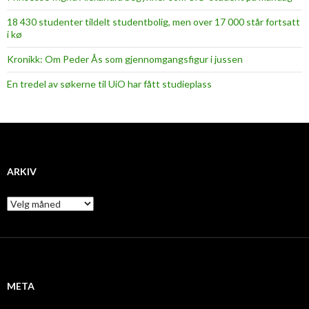
18 430 studenter tildelt studentbolig, men over 17 000 står fortsatt
i kø
Kronikk: Om Peder Ås som gjennomgangsfigur i jussen
En tredel av søkerne til UiO har fått studieplass
ARKIV
A
r
k
i
v
META