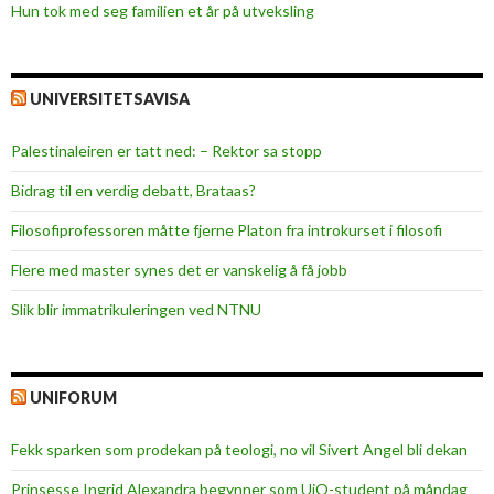
Hun tok med seg familien et år på utveksling
UNIVERSITETSAVISA
Palestinaleiren er tatt ned: – Rektor sa stopp
Bidrag til en verdig debatt, Brataas?
Filosofiprofessoren måtte fjerne Platon fra introkurset i filosofi
Flere med master synes det er vanskelig å få jobb
Slik blir immatrikuleringen ved NTNU
UNIFORUM
Fekk sparken som prodekan på teologi, no vil Sivert Angel bli dekan
Prinsesse Ingrid Alexandra begynner som UiO-student på måndag