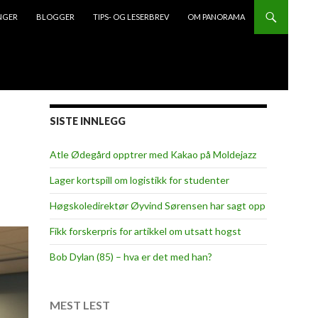
NGER
BLOGGER
TIPS- OG LESERBREV
OM PANORAMA
SISTE INNLEGG
Atle Ødegård opptrer med Kakao på Moldejazz
Lager kortspill om logistikk for studenter
Høgskoledirektør Øyvind Sørensen har sagt opp
Fikk forskerpris for artikkel om utsatt hogst
Bob Dylan (85) – hva er det med han?
MEST LEST