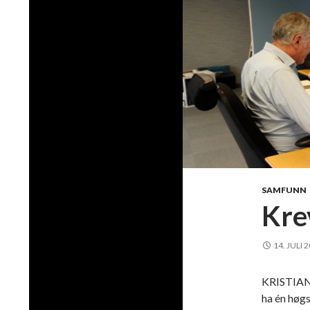
SAMFUNN
Kre
14. JULI 
KRISTIANS
ha én høg