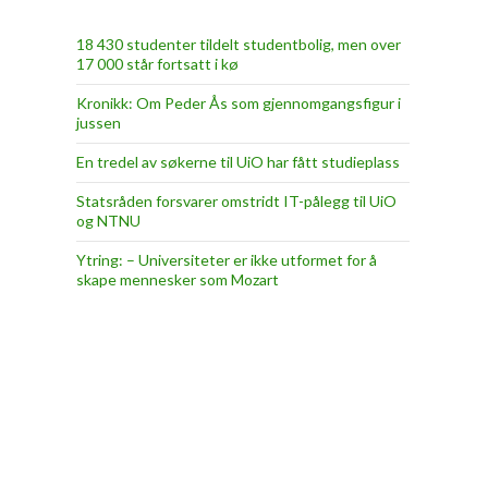
18 430 studenter tildelt studentbolig, men over
17 000 står fortsatt i kø
Kronikk: Om Peder Ås som gjennomgangsfigur i
jussen
En tredel av søkerne til UiO har fått studieplass
Statsråden forsvarer omstridt IT-pålegg til UiO
og NTNU
Ytring: – Universiteter er ikke utformet for å
skape mennesker som Mozart