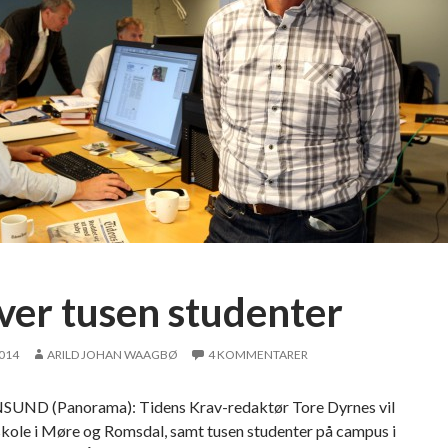
ver tusen studenter
2014
ARILD JOHAN WAAGBØ
4 KOMMENTARER
UND (Panorama): Tidens Krav-redaktør Tore Dyrnes vil
skole i Møre og Romsdal, samt tusen studenter på campus i