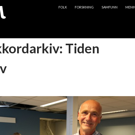
HOPP TIL INNHOLD
FOLK
FORSKNING
SAMFUNN
MENI
kkordarkiv: Tiden
v