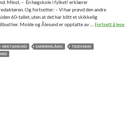
nd. Minst. – Én høgskole i fylket! erklærer
edaktøren. Og fortsetter: – Vi har prøvd den andre
iden 60-tallet, uten at det har blitt et skikkelig
ilbud her. Molde og Ålesund er opptatte av …
Fortsett å lese
KRISTIANSUND
SAMMENSLÅING
TIDEN KRAV
RNES