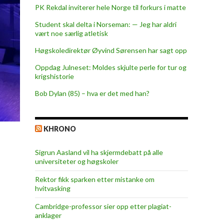
PK Rekdal inviterer hele Norge til forkurs i matte
Student skal delta i Norseman: — Jeg har aldri
vært noe særlig atletisk
Høgskoledirektør Øyvind Sørensen har sagt opp
Oppdag Julneset: Moldes skjulte perle for tur og
krigshistorie
Bob Dylan (85) – hva er det med han?
KHRONO
Sigrun Aasland vil ha skjerm­debatt på alle
universiteter og høgskoler
Rektor fikk sparken etter mistanke om
hvitvasking
Cambridge-professor sier opp etter plagiat-
anklager