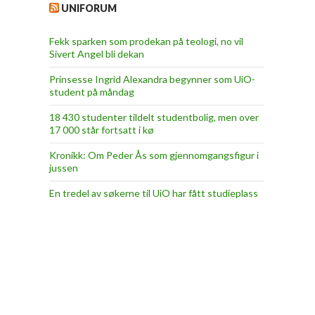
UNIFORUM
Fekk sparken som prodekan på teologi, no vil
Sivert Angel bli dekan
Prinsesse Ingrid Alexandra begynner som UiO-
student på måndag
18 430 studenter tildelt studentbolig, men over
17 000 står fortsatt i kø
Kronikk: Om Peder Ås som gjennomgangsfigur i
jussen
En tredel av søkerne til UiO har fått studieplass