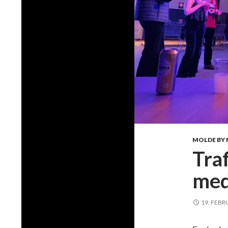
MOLDE BY 
Tra
med
19. FEBR