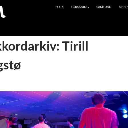
HOPP TIL INNHOLD
FOLK
FORSKNING
SAMFUNN
MENI
kkordarkiv: Tirill
gstø