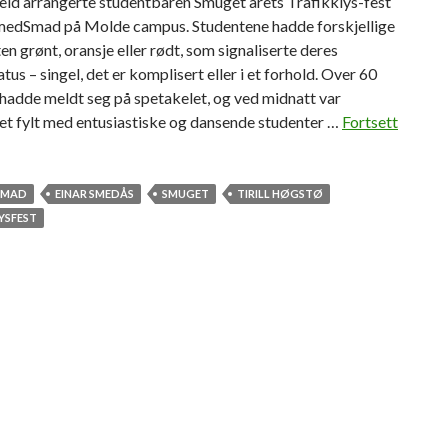
eld arrangerte studentbaren Smuget årets Trafikklys-fest
edSmad på Molde campus. Studentene hadde forskjellige
ten grønt, oransje eller rødt, som signaliserte deres
tus – singel, det er komplisert eller i et forhold. Over 60
hadde meldt seg på spetakelet, og ved midnatt var
et fylt med entusiastiske og dansende studenter …
Fortsett
SMAD
EINAR SMEDÅS
SMUGET
TIRILL HØGSTØ
YSFEST