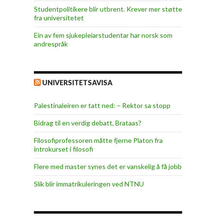
Studentpolitikere blir utbrent. Krever mer støtte
fra universitetet
Ein av fem sjukepleiar­studentar har norsk som
andrespråk
UNIVERSITETSAVISA
Palestinaleiren er tatt ned: – Rektor sa stopp
Bidrag til en verdig debatt, Brataas?
Filosofiprofessoren måtte fjerne Platon fra
introkurset i filosofi
Flere med master synes det er vanskelig å få jobb
Slik blir immatrikuleringen ved NTNU