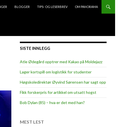
NGER
BLOGGER
TIPS- OG LESERBREV
OM PANORAMA
SISTE INNLEGG
Atle Ødegård opptrer med Kakao på Moldejazz
Lager kortspill om logistikk for studenter
Høgskoledirektør Øyvind Sørensen har sagt opp
Fikk forskerpris for artikkel om utsatt hogst
Bob Dylan (85) – hva er det med han?
MEST LEST