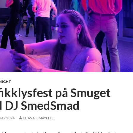
NIGHT
fikklysfest på Smuget
 DJ SmedSmad
UAR 2024
ELIAS ALEMAYEHU