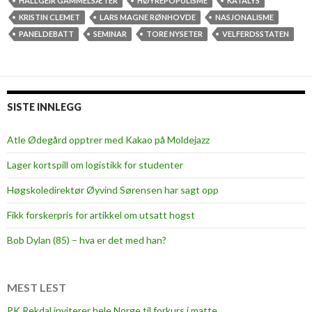
t
HALLGEIR GAMMELSÆTER
HØYREPOPULISME
KATALYS
i
KRISTIN CLEMET
LARS MAGNE RØNHOVDE
NASJONALISME
n
PANELDEBATT
SEMINAR
TORE NYSETER
VELFERDSSTATEN
C
l
e
m
SISTE INNLEGG
e
t
Atle Ødegård opptrer med Kakao på Moldejazz
t
Lager kortspill om logistikk for studenter
i
l
Høgskoledirektør Øyvind Sørensen har sagt opp
d
Fikk forskerpris for artikkel om utsatt hogst
e
b
Bob Dylan (85) – hva er det med han?
a
t
t
MEST LEST
p
PK Rekdal inviterer hele Norge til forkurs i matte