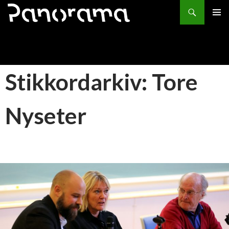
Søk
HOPP
PRIMÆ
TIL
INNHOLD
Stikkordarkiv: Tore
Nyseter