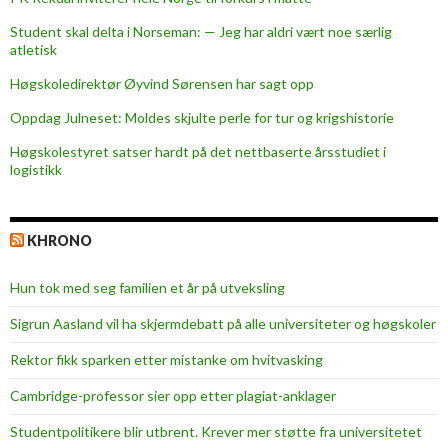
å
Student skal delta i Norseman: — Jeg har aldri vært noe særlig
M
atletisk
o
l
Høgskoledirektør Øyvind Sørensen har sagt opp
d
Oppdag Julneset: Moldes skjulte perle for tur og krigshistorie
e
Høgskolestyret satser hardt på det nettbaserte årsstudiet i
c
logistikk
a
m
p
KHRONO
u
s
Hun tok med seg familien et år på utveksling
Sigrun Aasland vil ha skjerm­debatt på alle universiteter og høgskoler
Rektor fikk sparken etter mistanke om hvitvasking
Cambridge-professor sier opp etter plagiat-anklager
Studentpolitikere blir utbrent. Krever mer støtte fra universitetet