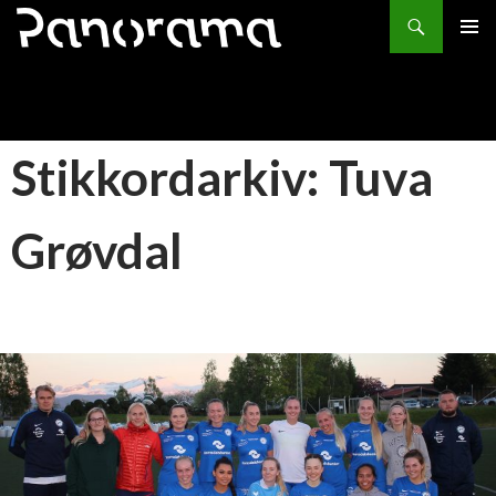
Søk
HOPP
PRIMÆ
TIL
INNHOLD
Stikkordarkiv: Tuva
Grøvdal