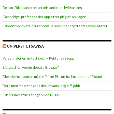
e
Rektor fikk sparken etter mistanke om hvitvasking
d
t
Cambridge-professor sier opp etter plagiat-anklager
h
Studentpolitikere blir utbrent. Krever mer støtte fra universitetet
e
c
o
m
UNIVERSITETSAVISA
p
e
Palestinaleiren er tatt ned: – Rektor sa stopp
t
Bidrag til en verdig debatt, Brataas?
i
t
Filosofiprofessoren måtte fjerne Platon fra introkurset i filosofi
i
Flere med master synes det er vanskelig å få jobb
o
n
Slik blir immatrikuleringen ved NTNU