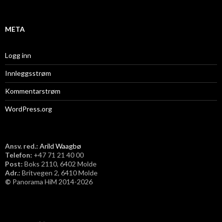
v
META
Logg inn
Innleggsstrøm
Kommentarstrøm
WordPress.org
Ansv. red.:
Arild Waagbø
Telefon:
​+47 71 21 40 00
Post:
Boks 2110, 6402 Molde
Adr.:
Britvegen 2, 6410 Molde
©
Panorama HiM 2014-2026