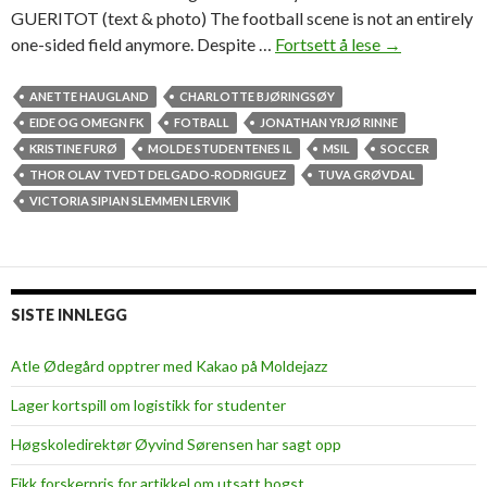
GUERITOT (text & photo) The football scene is not an entirely
one-sided field anymore. Despite …
Fortsett å lese
T
→
h
e
ANETTE HAUGLAND
CHARLOTTE BJØRINGSØY
s
EIDE OG OMEGN FK
FOTBALL
JONATHAN YRJØ RINNE
t
KRISTINE FURØ
MOLDE STUDENTENES IL
MSIL
SOCCER
u
THOR OLAV TVEDT DELGADO-RODRIGUEZ
TUVA GRØVDAL
d
VICTORIA SIPIAN SLEMMEN LERVIK
e
n
t
w
SISTE INNLEGG
o
m
Atle Ødegård opptrer med Kakao på Moldejazz
e
Lager kortspill om logistikk for studenter
n
’
Høgskoledirektør Øyvind Sørensen har sagt opp
s
Fikk forskerpris for artikkel om utsatt hogst