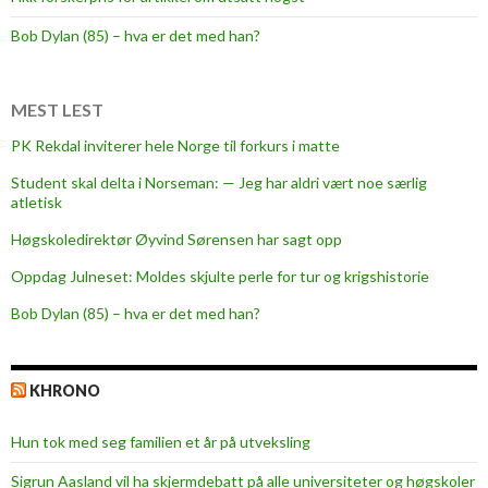
f
o
Bob Dylan (85) – hva er det med han?
o
t
b
MEST LEST
a
PK Rekdal inviterer hele Norge til forkurs i matte
l
Student skal delta i Norseman: — Jeg har aldri vært noe særlig
l
atletisk
t
e
Høgskoledirektør Øyvind Sørensen har sagt opp
a
Oppdag Julneset: Moldes skjulte perle for tur og krigshistorie
m
Bob Dylan (85) – hva er det med han?
h
a
s
KHRONO
j
o
Hun tok med seg familien et år på utveksling
i
n
Sigrun Aasland vil ha skjerm­debatt på alle universiteter og høgskoler