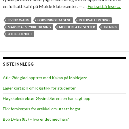
en fullsatt kafé på Molde klatresenter. — …
Fortsett å lese
E
→
t
v
EIVIND WANG
FORSKNINGSDAGENE
INTERVALLTRENING
a
MAKSIMAL STYRKETRENING
MOLDE KLATRESENTER
TRENING
r
UTHOLDENHET
m
t
f
o
SISTE INNLEGG
r
s
Atle Ødegård opptrer med Kakao på Moldejazz
v
Lager kortspill om logistikk for studenter
a
r
Høgskoledirektør Øyvind Sørensen har sagt opp
f
Fikk forskerpris for artikkel om utsatt hogst
o
r
Bob Dylan (85) – hva er det med han?
o