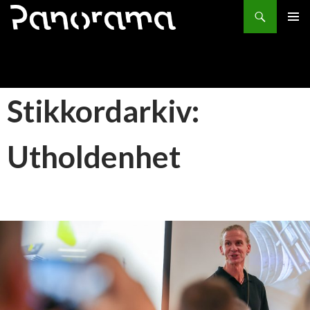
Søk
HOPP
PRIMÆ
TIL
INNHOLD
Stikkordarkiv:
Utholdenhet