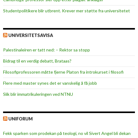
p
Studentpolitikere blir utbrent. Krever mer støtte fra universitetet
i
p
p
e
UNIVERSITETSAVISA
t
Palestinaleiren er tatt ned: – Rektor sa stopp
Bidrag til en verdig debatt, Brataas?
Filosofiprofessoren måtte fjerne Platon fra introkurset i filosofi
Flere med master synes det er vanskelig å få jobb
Slik blir immatrikuleringen ved NTNU
UNIFORUM
Fekk sparken som prodekan på teologi, no vil Sivert Angel bli dekan