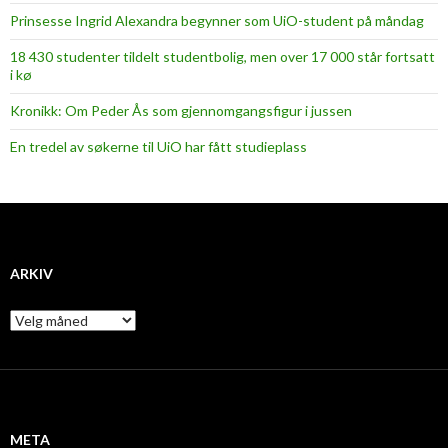
Prinsesse Ingrid Alexandra begynner som UiO-student på måndag
18 430 studenter tildelt studentbolig, men over 17 000 står fortsatt
i kø
Kronikk: Om Peder Ås som gjennomgangsfigur i jussen
En tredel av søkerne til UiO har fått studieplass
ARKIV
A
r
k
i
v
META