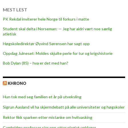
v
e
MEST LEST
r
PK Rekdal inviterer hele Norge til forkurs i matte
b
Student skal delta i Norseman: — Jeg har aldri vært noe særlig
e
atletisk
l
a
Høgskoledirektør Øyvind Sørensen har sagt opp
s
Oppdag Julneset: Moldes skjulte perle for tur og krigshistorie
t
Bob Dylan (85) – hva er det med han?
n
i
n
KHRONO
g
s
Hun tok med seg familien et år på utveksling
p
r
Sigrun Aasland vil ha skjerm­debatt på alle universiteter og høgskoler
i
Rektor fikk sparken etter mistanke om hvitvasking
n
s
Cambridge-professor sier opp etter plagiat-anklager