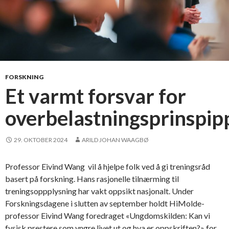
FORSKNING
Et varmt forsvar for
overbelastningsprinspip
29. OKTOBER 2024
ARILD JOHAN WAAGBØ
Professor Eivind Wang vil å hjelpe folk ved å gi treningsråd
basert på forskning. Hans rasjonelle tilnærming til
treningsoppplysning har vakt oppsikt nasjonalt. Under
Forskningsdagene i slutten av september holdt HiMolde-
professor Eivind Wang foredraget «Ungdomskilden: Kan vi
fysisk prestere som yngre livet ut og hva er oppskriften?» for