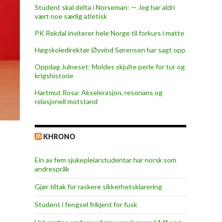
Student skal delta i Norseman: — Jeg har aldri
vært noe særlig atletisk
PK Rekdal inviterer hele Norge til forkurs i matte
Høgskoledirektør Øyvind Sørensen har sagt opp
Oppdag Julneset: Moldes skjulte perle for tur og
krigshistorie
Hartmut Rosa: Akselerasjon, resonans og
relasjonell motstand
KHRONO
Ein av fem sjukepleiar­studentar har norsk som
andrespråk
Gjør tiltak for raskere sikkerhets­klarering
Student i fengsel frikjent for fusk