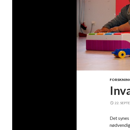
FORSKNIN
Inv
22. SEPT
Det synes
nødvendig 