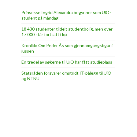
Prinsesse Ingrid Alexandra begynner som UiO-
student på måndag
18 430 studenter tildelt studentbolig, men over
17 000 står fortsatt i kø
Kronikk: Om Peder Ås som gjennomgangsfigur i
jussen
En tredel av søkerne til UiO har fått studieplass
Statsråden forsvarer omstridt IT-pålegg til UiO
og NTNU