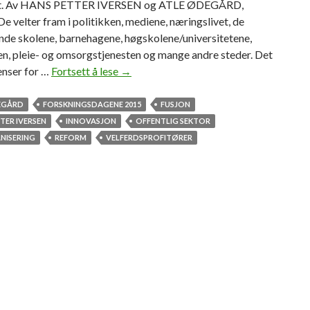
t. Av HANS PETTER IVERSEN og ATLE ØDEGÅRD,
 velter fram i politikken, mediene, næringslivet, de
nde skolene, barnehagene, høgskolene/universitetene,
en, pleie- og omsorgstjenesten og mange andre steder. Det
enser for …
Fortsett å lese
I
→
n
v
EGÅRD
FORSKNINGSDAGENE 2015
FUSJON
a
TER IVERSEN
INNOVASJON
OFFENTLIG SEKTOR
s
ISERING
REFORM
VELFERDSPROFITØRER
j
o
n
a
v
i
n
n
o
v