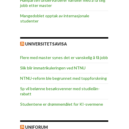
Halvparten undervurderer vansker med å få seg
jobb etter master
Mangedoblet opptak av internasjonale
studenter
UNIVERSITETSAVISA
Flere med master synes det er vanskelig å få jobb
Slik blir immatrikuleringen ved NTNU
NTNU-reform ble begrunnet med toppforskning
Sp vil belønne besøksvenner med studielån-
rabatt
Studentene er drømmemålet for KI-svermene
UNIFORUM