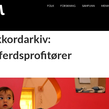
HOPP TIL INNHOLD
FOLK
FORSKNING
SAMFUNN
MENI
kkordarkiv:
ferdsprofitører