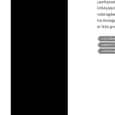
samfunne
HiMolde De
videregåe
forskning
er ikke gr
ATLE ØD
HANS PET
OMORGAN