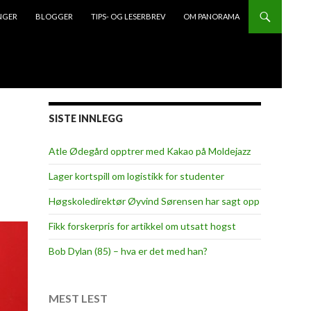
NGER
BLOGGER
TIPS- OG LESERBREV
OM PANORAMA
SISTE INNLEGG
Atle Ødegård opptrer med Kakao på Moldejazz
Lager kortspill om logistikk for studenter
Høgskoledirektør Øyvind Sørensen har sagt opp
Fikk forskerpris for artikkel om utsatt hogst
Bob Dylan (85) – hva er det med han?
MEST LEST