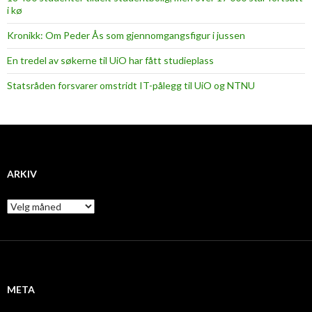
i kø
Kronikk: Om Peder Ås som gjennomgangsfigur i jussen
En tredel av søkerne til UiO har fått studieplass
Statsråden forsvarer omstridt IT-pålegg til UiO og NTNU
ARKIV
A
r
k
i
v
META