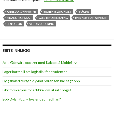
V
i
ANNE JORUNN VATNE
BEDRIFTSØKONOMI
BØK105
v
FINANSREGNSKAP
GJESTEFORELESNING
IVER KRISTIAN ARNESEN
i
SENSACON
VERDIVURDERING
l
a
t
s
SISTE INNLEGG
t
u
Atle Ødegård opptrer med Kakao på Moldejazz
d
Lager kortspill om logistikk for studenter
e
n
Høgskoledirektør Øyvind Sørensen har sagt opp
t
Fikk forskerpris for artikkel om utsatt hogst
e
n
Bob Dylan (85) – hva er det med han?
e
s