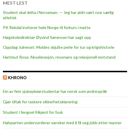
k
MEST LEST
a
Student skal delta i Norseman: — Jeg har aldri vært noe særlig
l
atletisk
v
PK Rekdal inviterer hele Norge til forkurs i matte
i
t
Høgskoledirektør Øyvind Sørensen har sagt opp
e
Oppdag Julneset: Moldes skjulte perle for tur og krigshistorie
o
Hartmut Rosa: Akselerasjon, resonans og relasjonell motstand
m
o
s
KHRONO
s
Ein av fem sjukepleiar­studentar har norsk som andrespråk
Gjør tiltak for raskere sikkerhets­klarering
Student i fengsel frikjent for fusk
Halvparten undervurderer vansker med å få seg jobb etter master