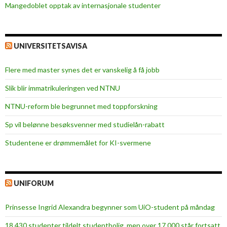
Mangedoblet opptak av internasjonale studenter
UNIVERSITETSAVISA
Flere med master synes det er vanskelig å få jobb
Slik blir immatrikuleringen ved NTNU
NTNU-reform ble begrunnet med toppforskning
Sp vil belønne besøksvenner med studielån-rabatt
Studentene er drømmemålet for KI-svermene
UNIFORUM
Prinsesse Ingrid Alexandra begynner som UiO-student på måndag
18 430 studenter tildelt studentbolig, men over 17 000 står fortsatt