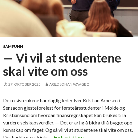
SAMFUNN
— Vi vil at studentene
skal vite om oss
27. OKTOBER 2025
ARILD JOHAN WAAGBØ
De to siste ukene har daglig leder Iver Kristian Arnesen i
Sensacon gjesteforelest for førsteårsstudenter i Molde og
Kristiansund om hvordan finansregnskapet kan brukes til å
vurdere selskapsverdier. — Det er artig å bidra til å bygge opp
kunnskap om faget. Og så vil vi at studentene skal vite om oss.
Det hadde vært kjekt …
Fortsett å lese
—
→