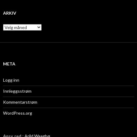
ARKIV
A
r
k
i
v
META
Logg inn
Innleggsstrøm
Kommentarstrøm
WordPress.org
Ansv. red.:
Arild Waagbø