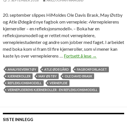
5. SEPTEMBER 2016
ARILD JOHAN WAAGBØ
20. september slippes HiMoldes Ole Davis Brask, May Østby
og Atle Ødegård nye fagbok om vernepleie: «Vernepleierens
kjerneroller – en refleksjonsmodell». – Boka har en
refleksjonsmodell og er rettet mot vernepleiere,
vernepleiestudenter og andre som jobber med faget. I arbeidet
med boka kom vi fram til fire kjerneroller, som vi mener kan
kaste lys over vernepleierens …
Fortsett å lese
P
→
e
k
ANALYSEVERKTØY
ATLE ØDEGÅRD
FAGBOKFORLAGET
e
KJERNEROLLER
MAY ØSTBY
OLE DAVID BRASK
r
REFLEKSJONSMODELL
VERNEPLEIE
p
VERNEPLEIERENS KJERNEROLLER - EN REFLEKSJONSMODELL
å
f
i
r
SISTE INNLEGG
e