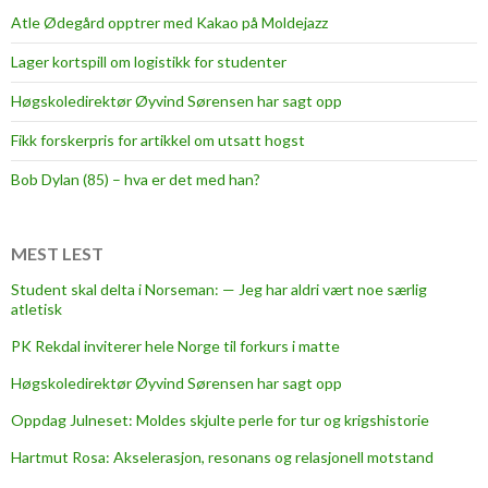
k
Atle Ødegård opptrer med Kakao på Moldejazz
j
Lager kortspill om logistikk for studenter
e
r
Høgskoledirektør Øyvind Sørensen har sagt opp
n
Fikk forskerpris for artikkel om utsatt hogst
e
r
Bob Dylan (85) – hva er det med han?
o
l
l
MEST LEST
e
Student skal delta i Norseman: — Jeg har aldri vært noe særlig
r
atletisk
i
PK Rekdal inviterer hele Norge til forkurs i matte
n
y
Høgskoledirektør Øyvind Sørensen har sagt opp
b
Oppdag Julneset: Moldes skjulte perle for tur og krigshistorie
o
Hartmut Rosa: Akselerasjon, resonans og relasjonell motstand
k
o