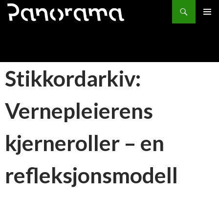
Søk
HOPP
PRIMÆ
TIL
INNHOLD
Stikkordarkiv:
Vernepleierens
kjerneroller – en
refleksjonsmodell