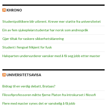
m
KHRONO
v
e
Studentpolitikere blir utbrent. Krever mer støtte fra universitetet
r
n
Ein av fem sjukepleiar­studentar har norsk som andrespråk
e
Gjør tiltak for raskere sikkerhets­klarering
p
l
Student i fengsel frikjent for fusk
e
Halvparten undervurderer vansker med å få seg jobb etter master
i
e
UNIVERSITETSAVISA
Bidrag til en verdig debatt, Brataas?
Filosofiprofessoren måtte fjerne Platon fra introkurset i filosofi
Flere med master synes det er vanskelig å få jobb