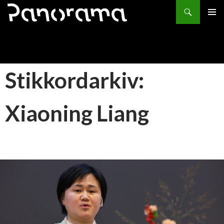
Søk
HOPP
PRIMÆ
TIL
INNHOLD
Stikkordarkiv:
Xiaoning Liang