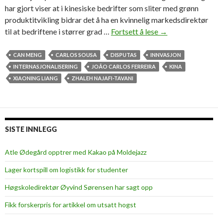
har gjort viser at i kinesiske bedrifter som sliter med grønn
produktitvikling bidrar det å ha en kvinnelig markedsdirektør
til at bedriftene i størrer grad …
Fortsett å lese
F
→
o
r
CAN MENG
CARLOS SOUSA
DISPUTAS
INNVASJON
s
INTERNASJONALISERING
JOÃO CARLOS FERREIRA
KINA
v
XIAONING LIANG
ZHALEH NAJAFI-TAVANI
a
r
t
e
SISTE INNLEGG
a
v
Atle Ødegård opptrer med Kakao på Moldejazz
h
Lager kortspill om logistikk for studenter
a
n
Høgskoledirektør Øyvind Sørensen har sagt opp
d
Fikk forskerpris for artikkel om utsatt hogst
l