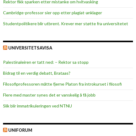
Rektor fikk sparken etter mistanke om hvitvasking
t
e
Cambridge-professor sier opp etter plagiat-anklager
r
Studentpolitikere blir utbrent. Krever mer støtte fra universitetet
n
a
s
j
UNIVERSITETSAVISA
o
n
Palestinaleiren er tatt ned: – Rektor sa stopp
a
Bidrag til en verdig debatt, Brataas?
l
i
Filosofiprofessoren måtte fjerne Platon fra introkurset i filosofi
s
Flere med master synes det er vanskelig å få jobb
e
r
Slik blir immatrikuleringen ved NTNU
i
n
g
UNIFORUM