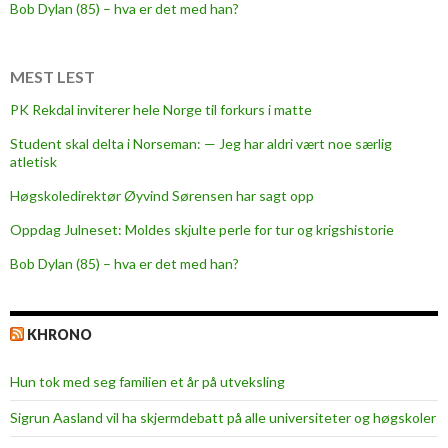
i
Bob Dylan (85) – hva er det med han?
n
g
o
MEST LEST
m
PK Rekdal inviterer hele Norge til forkurs i matte
i
Student skal delta i Norseman: — Jeg har aldri vært noe særlig
n
atletisk
n
o
Høgskoledirektør Øyvind Sørensen har sagt opp
v
Oppdag Julneset: Moldes skjulte perle for tur og krigshistorie
a
Bob Dylan (85) – hva er det med han?
s
j
o
KHRONO
n
o
Hun tok med seg familien et år på utveksling
g
i
Sigrun Aasland vil ha skjerm­debatt på alle universiteter og høgskoler
n