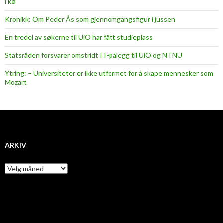
i kø
Kronikk: Om Peder Ås som gjennomgangsfigur i jussen
En tredel av søkerne til UiO har fått studieplass
Statsråden forsvarer omstridt IT-pålegg til UiO og NTNU
Ytring: – Universiteter er ikke utformet for å skape mennesker som
Mozart
ARKIV
A
r
k
i
v