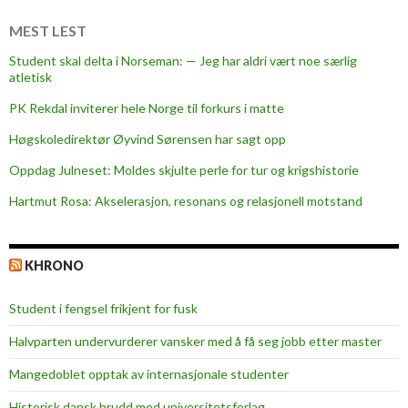
p
å
MEST LEST
i
Student skal delta i Norseman: — Jeg har aldri vært noe særlig
n
atletisk
k
PK Rekdal inviterer hele Norge til forkurs i matte
a
-
Høgskoledirektør Øyvind Sørensen har sagt opp
g
Oppdag Julneset: Moldes skjulte perle for tur og krigshistorie
u
Hartmut Rosa: Akselerasjon, resonans og relasjonell motstand
l
l
KHRONO
Student i fengsel frikjent for fusk
Halvparten undervurderer vansker med å få seg jobb etter master
Mangedoblet opptak av internasjonale studenter
Historisk dansk brudd med universitetsforlag