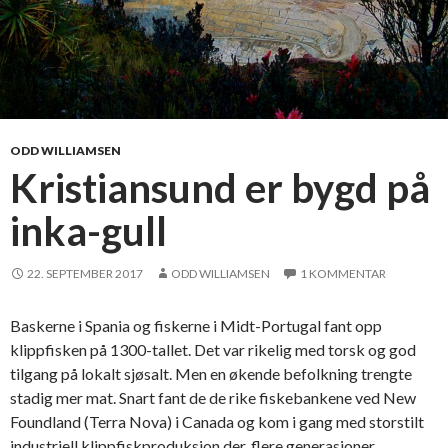
ODD WILLIAMSEN
Kristiansund er bygd på
inka-gull
22. SEPTEMBER 2017
ODD WILLIAMSEN
1 KOMMENTAR
Baskerne i Spania og fiskerne i Midt-Portugal fant opp
klippfisken på 1300-tallet. Det var rikelig med torsk og god
tilgang på lokalt sjøsalt. Men en økende befolkning trengte
stadig mer mat. Snart fant de de rike fiskebankene ved New
Foundland (Terra Nova) i Canada og kom i gang med storstilt
industriell klippfiskproduksjon der, flere generasjoner …