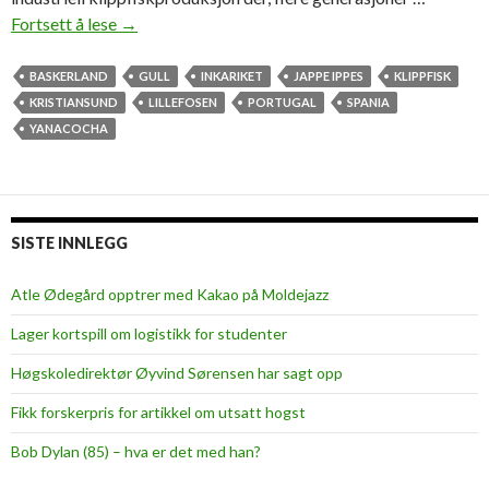
Fortsett å lese
K
→
r
i
BASKERLAND
GULL
INKARIKET
JAPPE IPPES
KLIPPFISK
s
KRISTIANSUND
LILLEFOSEN
PORTUGAL
SPANIA
t
YANACOCHA
i
a
n
s
SISTE INNLEGG
u
n
Atle Ødegård opptrer med Kakao på Moldejazz
d
Lager kortspill om logistikk for studenter
e
r
Høgskoledirektør Øyvind Sørensen har sagt opp
b
Fikk forskerpris for artikkel om utsatt hogst
y
g
Bob Dylan (85) – hva er det med han?
d