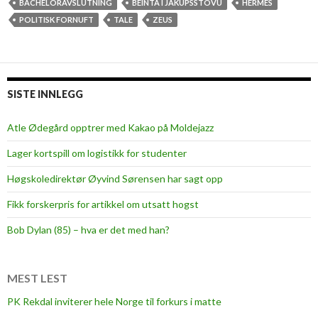
t
BACHELORAVSLUTNING
BEINTA Í JÁKUPSSTOVU
HERMES
d
POLITISK FORNUFT
TALE
ZEUS
a
n
n
i
SISTE INNLEGG
n
g
Atle Ødegård opptrer med Kakao på Moldejazz
e
Lager kortspill om logistikk for studenter
r
v
Høgskoledirektør Øyvind Sørensen har sagt opp
i
Fikk forskerpris for artikkel om utsatt hogst
k
t
Bob Dylan (85) – hva er det med han?
i
g
,
MEST LEST
m
PK Rekdal inviterer hele Norge til forkurs i matte
e