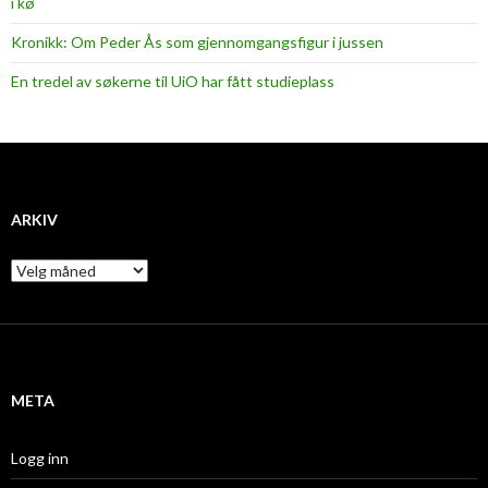
i kø
Kronikk: Om Peder Ås som gjennomgangsfigur i jussen
En tredel av søkerne til UiO har fått studieplass
ARKIV
A
r
k
i
v
META
Logg inn