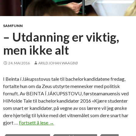
SAMFUNN
– Utdanning er viktig,
men ikke alt
24. MAI 2016
ARILD JOHAN WAAGBØ
I Beinta í Jákupsstovus tale til bachelorkandidatene fredag,
fortalte hun om da Zeus utstyrte mennesker med politisk
fornuft. Av BEINTA Í JÁKUPSSTOVU, førsteamanuensis ved
HiMolde Tale til bachelorkandidater 2016 «Kjære studenter
som snart er kandidater, på vegne av oss lærere vil jeg ønske
dere hjertelig til lykke med det vitnemålet som dere snart har
gjort …
Fortsett å lese
–
→
U