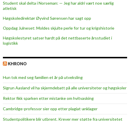
Student skal delta i Norseman: — Jeg har aldri vært noe særlig
n
atletisk
i
k
Høgskoledirektør Øyvind Sørensen har sagt opp
k
Oppdag Julneset: Moldes skjulte perle for tur og krigshistorie
e
Høgskolestyret satser hardt på det nettbaserte årsstudiet i
a
logistikk
l
t
KHRONO
Hun tok med seg familien et år på utveksling
Sigrun Aasland vil ha skjerm­debatt på alle universiteter og høgskoler
Rektor fikk sparken etter mistanke om hvitvasking
Cambridge-professor sier opp etter plagiat-anklager
Studentpolitikere blir utbrent. Krever mer støtte fra universitetet