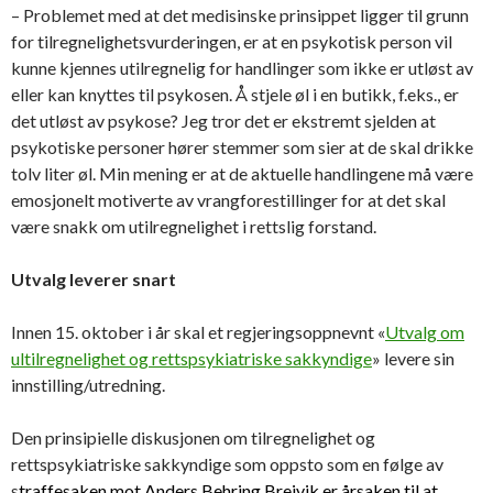
– Problemet med at det medisinske prinsippet ligger til grunn
for tilregnelighetsvurderingen, er at en psykotisk person vil
kunne kjennes utilregnelig for handlinger som ikke er utløst av
eller kan knyttes til psykosen. Å stjele øl i en butikk, f.eks., er
det utløst av psykose? Jeg tror det er ekstremt sjelden at
psykotiske personer hører stemmer som sier at de skal drikke
tolv liter øl. Min mening er at de aktuelle handlingene må være
emosjonelt motiverte av vrangforestillinger for at det skal
være snakk om utilregnelighet i rettslig forstand.
Utvalg leverer snart
Innen 15. oktober i år skal et regjeringsoppnevnt «
Utvalg om
ultilregnelighet og rettspsykiatriske sakkyndige
» levere sin
innstilling/utredning.
Den prinsipielle diskusjonen om tilregnelighet og
rettspsykiatriske sakkyndige som oppsto som en følge av
s
traffesaken mot Anders Behring Breivik er årsaken til at