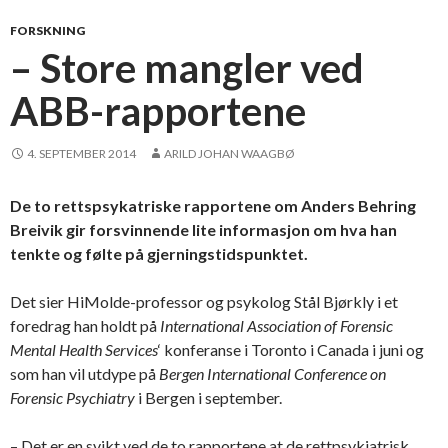
FORSKNING
– Store mangler ved
ABB-rapportene
4. SEPTEMBER 2014
ARILD JOHAN WAAGBØ
De to rettspsykatriske rapportene om Anders Behring
Breivik gir forsvinnende lite informasjon om hva han
tenkte og følte på gjerningstidspunktet.
Det sier HiMolde-professor og psykolog Stål Bjørkly i et
foredrag han holdt på
International Association of Forensic
Mental Health Services
‘ konferanse i Toronto i Canada i juni og
som han vil utdype på
Bergen International Conference on
Forensic Psychiatry
i Bergen i september.
– Det er en svikt ved de to rapportene at de rettpsykiatrisk