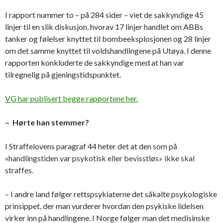
I rapport nummer to – på 284 sider – viet de sakkyndige 45
linjer til en slik diskusjon, hvorav 17 linjer handlet om ABBs
tanker og følelser knyttet til bombeeksplosjonen og 28 linjer
om det samme knyttet til voldshandlingene på Utøya. I denne
rapporten konkluderte de sakkyndige med at han var
tilregnelig på gjeningstidspunktet.
VG har publisert begge rapportene her.
– Hørte han stemmer?
I Straffelovens paragraf 44 heter det at den
som på
«handlingstiden var psykotisk eller bevisstløs» ikke skal
straffes.
– I andre land følger rettspsykiaterne det såkalte psykologiske
prinsippet, der man vurderer hvordan den psykiske lidelsen
virker inn på handlingene. I Norge følger man det medisinske