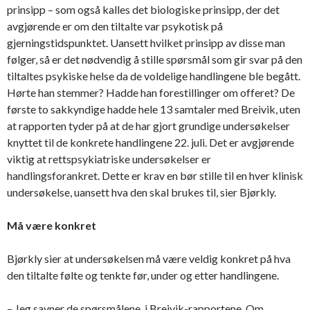
prinsipp – som også kalles det biologiske prinsipp, der det
avgjørende er om den tiltalte var psykotisk på
gjerningstidspunktet. Uansett hvilket prinsipp av disse man
følger, så er det nødvendig å stille spørsmål som gir svar på den
tiltaltes psykiske helse da de voldelige handlingene ble begått.
Hørte han stemmer? Hadde han forestillinger om offeret? De
første to sakkyndige hadde hele 13 samtaler med Breivik, uten
at rapporten tyder på at de har gjort grundige undersøkelser
knyttet til de konkrete handlingene 22. juli. Det er avgjørende
viktig at rettspsykiatriske undersøkelser er
handlingsforankret. Dette er krav en bør stille til en hver klinisk
undersøkelse, uansett hva den skal brukes til, sier Bjørkly.
Må være konkret
Bjørkly sier at undersøkelsen må være veldig konkret på hva
den tiltalte følte og tenkte før, under og etter handlingene.
– Jeg savner de spørsmålene i Breivik-rapportene. Om