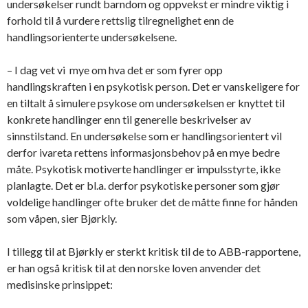
undersøkelser rundt barndom og oppvekst er mindre viktig i
forhold til å vurdere rettslig tilregnelighet enn de
handlingsorienterte undersøkelsene.
– I dag vet vi mye om hva det er som fyrer opp
handlingskraften i en psykotisk person. Det er vanskeligere for
en tiltalt å simulere psykose om undersøkelsen er knyttet til
konkrete handlinger enn til generelle beskrivelser av
sinnstilstand. En undersøkelse som er handlingsorientert vil
derfor ivareta rettens informasjonsbehov på en mye bedre
måte. Psykotisk motiverte handlinger er impulsstyrte, ikke
planlagte. Det er bl.a. derfor psykotiske personer som gjør
voldelige handlinger ofte bruker det de måtte finne for hånden
som våpen, sier Bjørkly.
I tillegg til at Bjørkly er sterkt kritisk til de to ABB-rapportene,
er han også kritisk til at den norske loven anvender det
medisinske prinsippet: