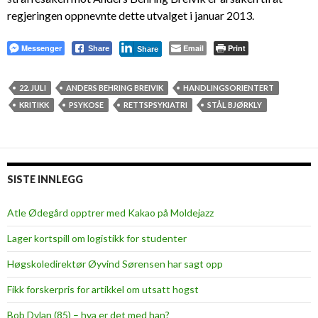
regjeringen oppnevnte dette utvalget i januar 2013.
Messenger
Email
Print
Share
Share
22. JULI
ANDERS BEHRING BREIVIK
HANDLINGSORIENTERT
KRITIKK
PSYKOSE
RETTSPSYKIATRI
STÅL BJØRKLY
SISTE INNLEGG
Atle Ødegård opptrer med Kakao på Moldejazz
Lager kortspill om logistikk for studenter
Høgskoledirektør Øyvind Sørensen har sagt opp
Fikk forskerpris for artikkel om utsatt hogst
Bob Dylan (85) – hva er det med han?