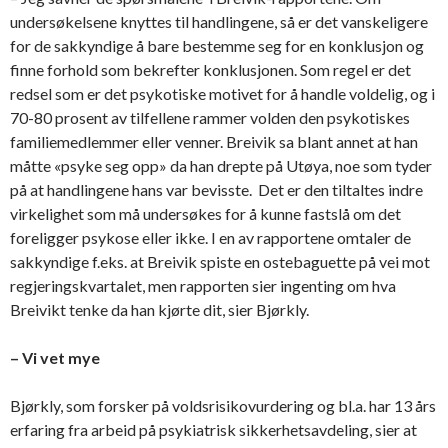
undersøkelsene knyttes til handlingene, så er det vanskeligere
for de sakkyndige å bare bestemme seg for en konklusjon og
finne forhold som bekrefter konklusjonen. Som regel er det
redsel som er det psykotiske motivet for å handle voldelig, og i
70-80 prosent av tilfellene rammer volden den psykotiskes
familiemedlemmer eller venner. Breivik sa blant annet at han
måtte «psyke seg opp» da han drepte på Utøya, noe som tyder
på at handlingene hans var bevisste. Det er den tiltaltes indre
virkelighet som må undersøkes for å kunne fastslå om det
foreligger psykose eller ikke. I en av rapportene omtaler de
sakkyndige f.eks. at Breivik spiste en ostebaguette på vei mot
regjeringskvartalet, men rapporten sier ingenting om hva
Breivikt tenke da han kjørte dit, sier Bjørkly.
– Vi vet mye
Bjørkly, som forsker på voldsrisikovurdering og bl.a. har 13 års
erfaring fra arbeid på psykiatrisk sikkerhetsavdeling, sier at