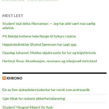
MEST LEST
Student skal delta i Norseman: — Jeg har aldri vært noe særlig
atletisk
PK Rekdal inviterer hele Norge til forkurs i matte
Høgskoledirektør Øyvind Sørensen har sagt opp
Oppdag Julneset: Moldes skjulte perle for tur og krigshistorie
Hartmut Rosa: Akselerasjon, resonans og relasjonell motstand
KHRONO
Ein av fem sjukepleiar­studentar har norsk som andrespråk
Gjør tiltak for raskere sikkerhets­klarering
Student i fengsel frikjent for fusk