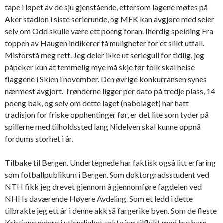
tape i løpet av de sju gjenstående, ettersom lagene møtes på
Aker stadion i siste serierunde, og MFK kan avgjøre med seier
selv om Odd skulle være ett poeng foran. Iherdig speiding Fra
toppen av Haugen indikerer få muligheter for et slikt utfall.
Misforstå meg rett. Jeg deler ikke ut seriegull for tidlig, jeg
påpeker kun at temmelig mye må skje før folk skal heise
flaggene i Skien i november. Den øvrige konkurransen synes
nærmest avgjort. Trønderne ligger per dato på tredje plass, 14
poeng bak, og selv om dette laget (nabolaget) har hatt
tradisjon for friske opphentinger før, er det lite som tyder på
spillerne med tilholdssted lang Nidelven skal kunne oppnå
fordums storhet i år.
Tilbake til Bergen. Undertegnede har faktisk også litt erfaring
som fotballpublikum i Bergen. Som doktorgradsstudent ved
NTH fikk jeg drevet gjennom å gjennomføre fagdelen ved
NHHs daværende Høyere Avdeling. Som et ledd i dette
tilbrakte jeg ett år i denne akk så fargerike byen. Som de fleste
Kristiansundere i utlendighet søkte jeg tilflukt med bysbarn,