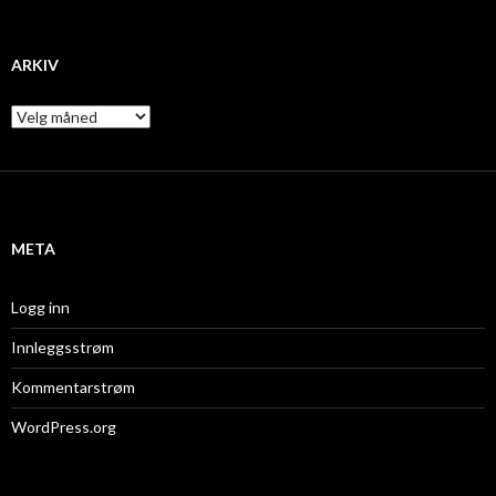
ARKIV
A
r
k
i
v
META
Logg inn
Innleggsstrøm
Kommentarstrøm
WordPress.org