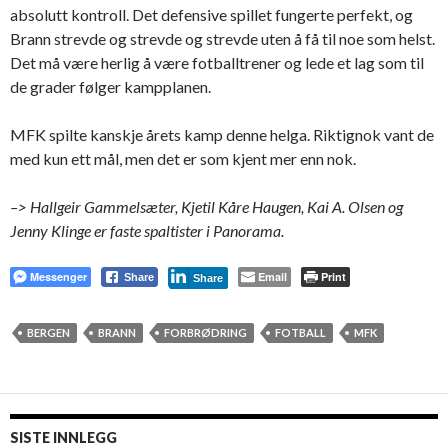
absolutt kontroll. Det defensive spillet fungerte perfekt, og
Brann strevde og strevde og strevde uten å få til noe som helst.
Det må være herlig å være fotballtrener og lede et lag som til
de grader følger kampplanen.
MFK spilte kanskje årets kamp denne helga. Riktignok vant de
med kun ett mål, men det er som kjent mer enn nok.
–> Hallgeir Gammelsæter, Kjetil Kåre Haugen, Kai A. Olsen og
Jenny Klinge er faste spaltister i Panorama.
Messenger
Email
Print
Share
Share
BERGEN
BRANN
FORBRØDRING
FOTBALL
MFK
SISTE INNLEGG