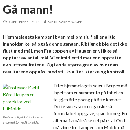
Gå mann!
5. SEPTEMBER 2014
KJETIL KÅRE HAUGEN
Hjemmelagets kamper i byen mellom sju fjell er alltid
innholdsrike, så også denne gangen. Riktignok ble det ikke
flust med mål, men Fra toppen av Haugen er vi ikke så
opptatt av antall mål. Vi er imidlertid mer enn opptatte
av sluttresultatene. Og i enda større grad av hvordan
resultatene oppnås, med stil, kvalitet, styrke og kontroll.
Etter hjemmelagets seier i Bergen må
laget som er nummer to på tabellen
ta igjen åtte poeng på åtte kamper.
Dette synes som en ganske så
formidabel oppgave, spør du meg. En
Professor Kjetil Kåre Haugen
alternativ måte å se det på er at Odd
er prorektor ved HiMolde.
må vinne tre kamper som Molde må