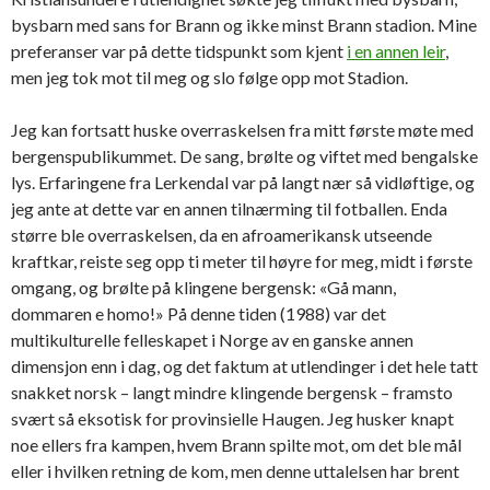
bysbarn med sans for Brann og ikke minst Brann stadion. Mine
preferanser var på dette tidspunkt som kjent
i en annen leir
,
men jeg tok mot til meg og slo følge opp mot Stadion.
Jeg kan fortsatt huske overraskelsen fra mitt første møte med
bergenspublikummet. De sang, brølte og viftet med bengalske
lys. Erfaringene fra Lerkendal var på langt nær så vidløftige, og
jeg ante at dette var en annen tilnærming til fotballen. Enda
større ble overraskelsen, da en afroamerikansk utseende
kraftkar, reiste seg opp ti meter til høyre for meg, midt i første
omgang, og brølte på klingene bergensk: «Gå mann,
dommaren e homo!» På denne tiden (1988) var det
multikulturelle felleskapet i Norge av en ganske annen
dimensjon enn i dag, og det faktum at utlendinger i det hele tatt
snakket norsk – langt mindre klingende bergensk – framsto
svært så eksotisk for provinsielle Haugen. Jeg husker knapt
noe ellers fra kampen, hvem Brann spilte mot, om det ble mål
eller i hvilken retning de kom, men denne uttalelsen har brent