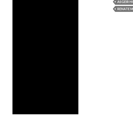
ASGEIR H
RENATE 