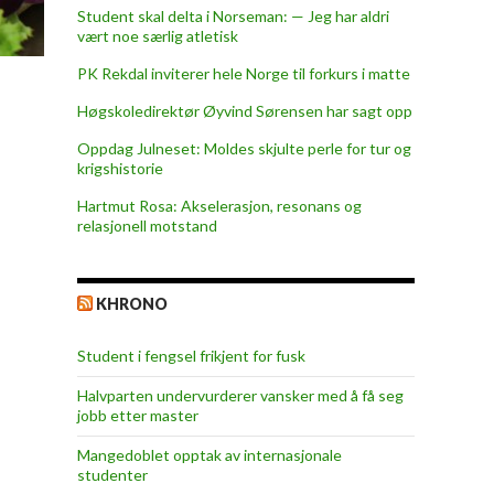
Student skal delta i Norseman: — Jeg har aldri
vært noe særlig atletisk
PK Rekdal inviterer hele Norge til forkurs i matte
Høgskoledirektør Øyvind Sørensen har sagt opp
Oppdag Julneset: Moldes skjulte perle for tur og
krigshistorie
Hartmut Rosa: Akselerasjon, resonans og
relasjonell motstand
KHRONO
Student i fengsel frikjent for fusk
Halvparten undervurderer vansker med å få seg
jobb etter master
Mangedoblet opptak av internasjonale
studenter