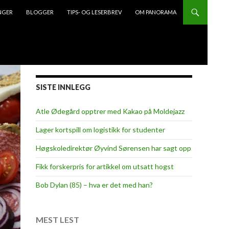
NGER
BLOGGER
TIPS- OG LESERBREV
OM PANORAMA
SISTE INNLEGG
Atle Ødegård opptrer med Kakao på Moldejazz
Lager kortspill om logistikk for studenter
Høgskoledirektør Øyvind Sørensen har sagt opp
Fikk forskerpris for artikkel om utsatt hogst
Bob Dylan (85) – hva er det med han?
MEST LEST