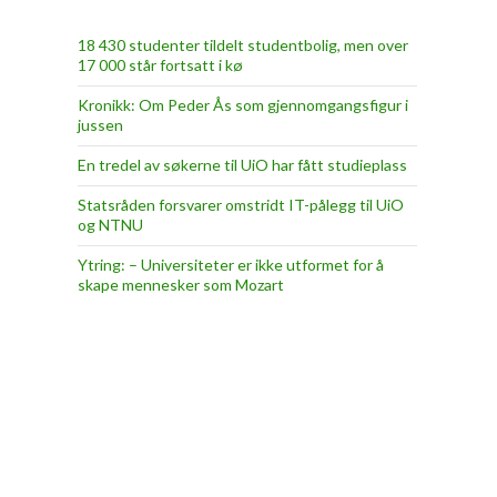
18 430 studenter tildelt studentbolig, men over
17 000 står fortsatt i kø
Kronikk: Om Peder Ås som gjennomgangsfigur i
jussen
En tredel av søkerne til UiO har fått studieplass
Statsråden forsvarer omstridt IT-pålegg til UiO
og NTNU
Ytring: – Universiteter er ikke utformet for å
skape mennesker som Mozart