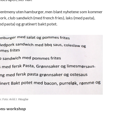
dentmeny uten hamburger, men blant nyhetene som kommer
pork, club sandwich (med french fries), laks (med pasta),
ed pasta) og gratinert bakt potet.
. Foto: Arild J. Waagbø
jons-workshop