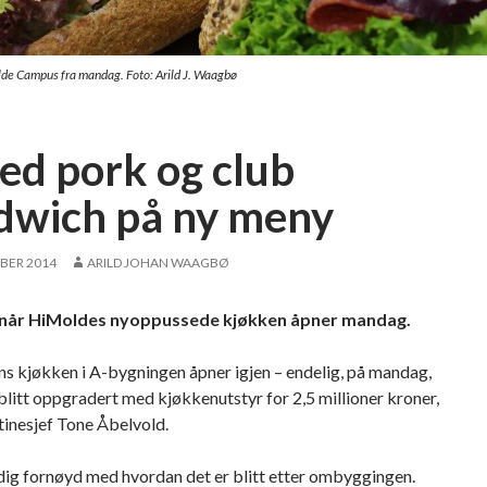
de Campus fra mandag. Foto: Arild J. Waagbø
led pork og club
dwich på ny meny
BER 2014
ARILD JOHAN WAAGBØ
når HiMoldes nyoppussede kjøkken åpner mandag.
s kjøkken i A-bygningen åpner igjen – endelig, på mandag,
 blitt oppgradert med kjøkkenutstyr for 2,5 millioner kroner,
tinesjef Tone Åbelvold.
ldig fornøyd med hvordan det er blitt etter ombyggingen.