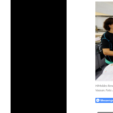
HiMoldes Renat
Vaasan. Foto: 
Messeng