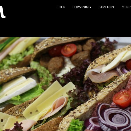
HOPP TIL INNHOLD
FOLK
FORSKNING
SAMFUNN
MENI