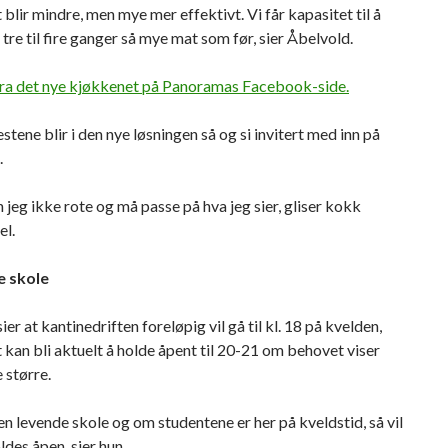
blir mindre, men mye mer effektivt. Vi får kapasitet til å
tre til fire ganger så mye mat som før, sier Åbelvold.
 fra det nye kjøkkenet på Panoramas Facebook-side.
stene blir i den nye løsningen så og si invitert med inn på
.
n jeg ikke rote og må passe på hva jeg sier, gliser kokk
el.
e skole
ier at kantinedriften foreløpig vil gå til kl. 18 på kvelden,
 kan bli aktuelt å holde åpent til 20-21 om behovet viser
 større.
a en levende skole og om studentene er her på kveldstid, så vil
ldes åpen, sier hun.