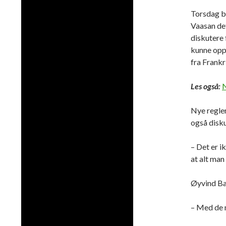
Torsdag b
Vaasan det
diskutere
kunne oppl
fra Frankr
Les også:
N
Nye regler
også disk
– Det er i
at alt man
Øyvind Bar
– Med de 