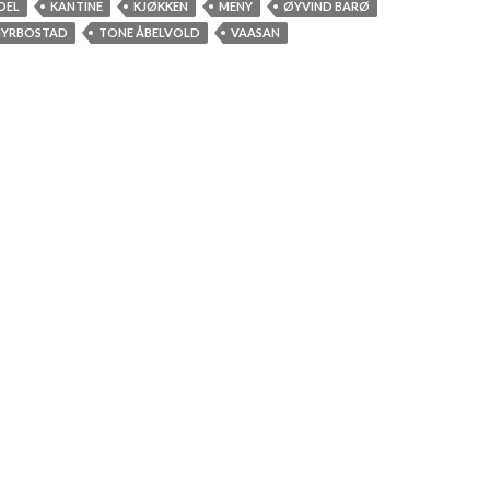
OEL
KANTINE
KJØKKEN
MENY
ØYVIND BARØ
MYRBOSTAD
TONE ÅBELVOLD
VAASAN