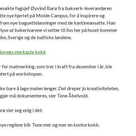
esøkte fagsjef Øyvind Barø fra bakverk-leverandøren
te nye hjertet på Molde Campus, for å inspirere og
 fram nye baguetteløsninger med de kantineansatte. Han
yse at bakerivarene vi setter til livs her på huset kommer
ike, Sverige og de baltiske landene.
oregs sterkaste kokk
 for matmerking, som trer i kraft fra desember i år, ble
utert på workshopen.
kke bare å lage maten lenger. Det dreper jo kreativiteteten,
 gjør må dokumenteres, sier Tone Åbelvold.
ø sier seg enig i det:
nye reglene blir Tone mer og mer en kontorkokk.