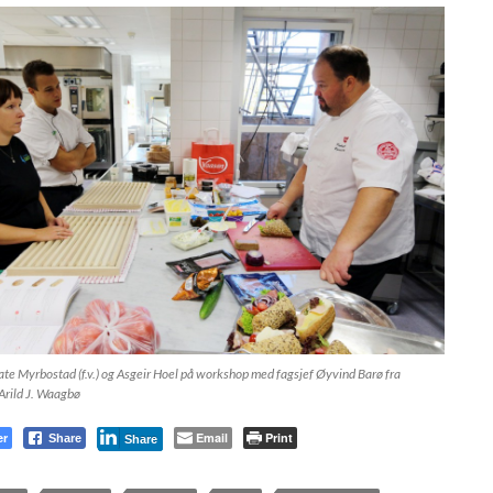
e Myrbostad (f.v.) og Asgeir Hoel på workshop med fagsjef Øyvind Barø fra
Arild J. Waagbø
er
Email
Print
Share
Share