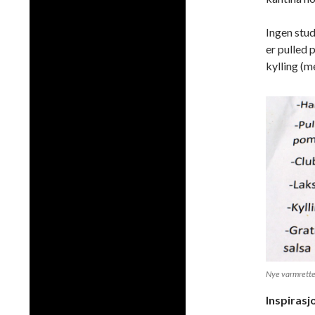
Ingen stu
er pulled 
kylling (m
Nye varmretter
Inspiras