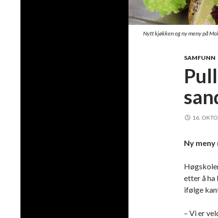
Nytt kjøkken og ny meny på Mol
SAMFUNN
Pul
san
16. OKTO
Ny meny 
Høgskolen
etter å ha
ifølge kan
– Vi er ve