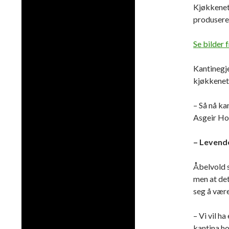
Kjøkkenet 
produsere 
Se bilder
Kantinegje
kjøkkenet
– Så nå ka
Asgeir Ho
– Levend
Åbelvold s
men at det
seg å være
– Vi vil h
kantina ho