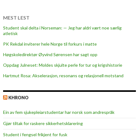
MEST LEST
Student skal delta i Norseman: — Jeg har aldri vært noe særlig
atletisk
PK Rekdal inviterer hele Norge til forkurs i matte
Høgskoledirektør Øyvind Sørensen har sagt opp
Oppdag Julneset: Moldes skjulte perle for tur og krigshistorie
Hartmut Rosa: Akselerasjon, resonans og relasjonell motstand
KHRONO
Ein av fem sjukepleiar­studentar har norsk som andrespråk
Gjør tiltak for raskere sikkerhets­klarering
Student i fengsel frikjent for fusk