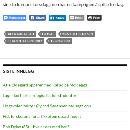
sine to kamper torsdag, men har en kamp igjen å spille fredag.
Messenger
Email
Print
Share
Share
ALLA ABDALLAH
FUTSAL
KRISTOFFER NILSEN
STUDENTLEKENE 2015
TRONDHEIM
SISTE INNLEGG
Atle Ødegård opptrer med Kakao på Moldejazz
Lager kortspill om logistikk for studenter
Høgskoledirektør Øyvind Sørensen har sagt opp
Fikk forskerpris for artikkel om utsatt hogst
Bob Dylan (85) – hva er det med han?