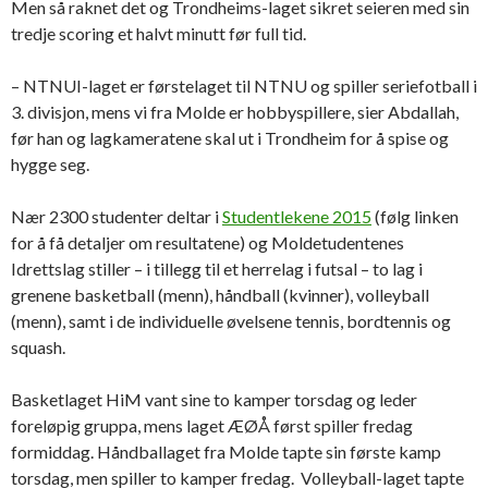
Men så raknet det og Trondheims-laget sikret seieren med sin
tredje scoring et halvt minutt før full tid.
– NTNUI-laget er førstelaget til NTNU og spiller seriefotball i
3. divisjon, mens vi fra Molde er hobbyspillere, sier Abdallah,
før han og lagkameratene skal ut i Trondheim for å spise og
hygge seg.
Nær 2300 studenter deltar i
Studentlekene 2015
(følg linken
for å få detaljer om resultatene) og Moldetudentenes
Idrettslag stiller – i tillegg til et herrelag i futsal – to lag i
grenene basketball (menn), håndball (kvinner), volleyball
(menn), samt i de individuelle øvelsene tennis, bordtennis og
squash.
Basketlaget HiM vant sine to kamper torsdag og leder
foreløpig gruppa, mens laget ÆØÅ først spiller fredag
formiddag. Håndballaget fra Molde tapte sin første kamp
torsdag, men spiller to kamper fredag. Volleyball-laget tapte