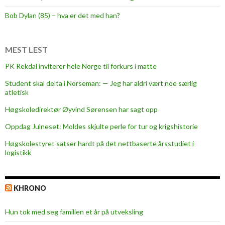
Bob Dylan (85) – hva er det med han?
MEST LEST
PK Rekdal inviterer hele Norge til forkurs i matte
Student skal delta i Norseman: — Jeg har aldri vært noe særlig
atletisk
Høgskoledirektør Øyvind Sørensen har sagt opp
Oppdag Julneset: Moldes skjulte perle for tur og krigshistorie
Høgskolestyret satser hardt på det nettbaserte årsstudiet i
logistikk
KHRONO
Hun tok med seg familien et år på utveksling