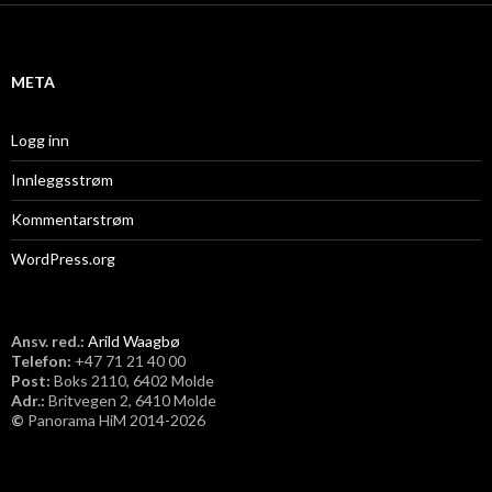
i
v
META
Logg inn
Innleggsstrøm
Kommentarstrøm
WordPress.org
Ansv. red.:
Arild Waagbø
Telefon:
​+47 71 21 40 00
Post:
Boks 2110, 6402 Molde
Adr.:
Britvegen 2, 6410 Molde
©
Panorama HiM 2014-2026