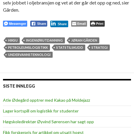
selv jobbet i oljebransjen og vet at der går det opp og ned, sier
Gården.
Messenger
Email
Print
Share
Share
HIKSU
INGENIØRUTDANNING
JØRAN GÅRDEN
PETROLEUMSLOGISTIKK
STATSTILSKUDD
STRATEGI
UNDERVANNSTEKNOLOGI
SISTE INNLEGG
Atle Ødegård opptrer med Kakao på Moldejazz
Lager kortspill om logistikk for studenter
Høgskoledirektør Øyvind Sørensen har sagt opp
Fikk forskerpris for artikkel om utsatt hogst