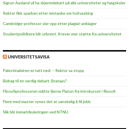
Sigrun Aasland vil ha skjerm­debatt på alle universiteter og høgskoler
Rektor fikk sparken etter mistanke om hvitvasking
Cambridge-professor sier opp etter plagiat-anklager
Studentpolitikere blir utbrent. Krever mer støtte fra universitetet
UNIVERSITETSAVISA
Palestinaleiren er tatt ned: – Rektor sa stopp
Bidrag til en verdig debatt, Brataas?
Filosofiprofessoren måtte fjerne Platon fra introkurset i filosofi
Flere med master synes det er vanskelig å få jobb
Slik blir immatrikuleringen ved NTNU