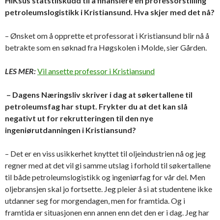
HiKsus statstilskudd til å finansiere en professorstilling
petroleumslogistikk i Kristiansund. Hva skjer med det nå?
– Ønsket om å opprette et professorat i Kristiansund blir nå å
betrakte som en søknad fra Høgskolen i Molde, sier Gården.
LES MER:
Vil ansette professor i Kristiansund
– Dagens Næringsliv skriver i dag at søkertallene til
petroleumsfag har stupt. Frykter du at det kan slå
negativt ut for rekrutteringen til den nye
ingeniørutdanningen i Kristiansund?
– Det er en viss usikkerhet knyttet til oljeindustrien nå og jeg
regner med at det vil gi samme utslag i forhold til søkertallene
til både petroleumslogistikk og ingeniørfag for vår del. Men
oljebransjen skal jo fortsette. Jeg pleier å si at studentene ikke
utdanner seg for morgendagen, men for framtida. Og i
framtida er situasjonen enn annen enn det den er i dag. Jeg har