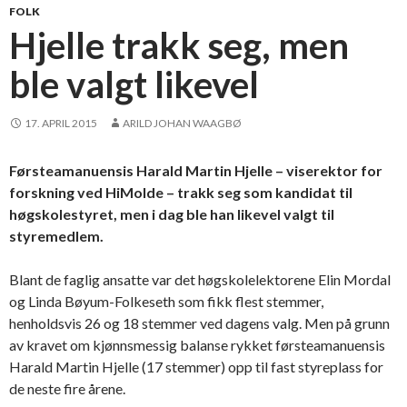
FOLK
Hjelle trakk seg, men
ble valgt likevel
17. APRIL 2015
ARILD JOHAN WAAGBØ
Førsteamanuensis Harald Martin Hjelle – viserektor for
forskning ved HiMolde – trakk seg som kandidat til
høgskolestyret, men i dag ble han likevel valgt til
styremedlem.
Blant de faglig ansatte var det høgskolelektorene Elin Mordal
og Linda Bøyum-Folkeseth som fikk flest stemmer,
henholdsvis 26 og 18 stemmer ved dagens valg. Men på grunn
av kravet om kjønnsmessig balanse rykket førsteamanuensis
Harald Martin Hjelle (17 stemmer) opp til fast styreplass for
de neste fire årene.