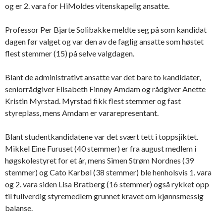
og er 2. vara for HiMoldes vitenskapelig ansatte.
Professor Per Bjarte Solibakke meldte seg på som kandidat
dagen før valget og var den av de faglig ansatte som høstet
flest stemmer (15) på selve valgdagen.
Blant de administrativt ansatte var det bare to kandidater,
seniorrådgiver Elisabeth Finnøy Amdam og rådgiver Anette
Kristin Myrstad. Myrstad fikk flest stemmer og fast
styreplass, mens Amdam er vararepresentant.
Blant studentkandidatene var det svært tett i toppsjiktet.
Mikkel Eine Furuset (40 stemmer) er fra august medlem i
høgskolestyret for et år, mens Simen Strøm Nordnes (39
stemmer) og Cato Karbøl (38 stemmer) ble henholsvis 1. vara
og 2. vara siden Lisa Bratberg (16 stemmer) også rykket opp
til fullverdig styremedlem grunnet kravet om kjønnsmessig
balanse.