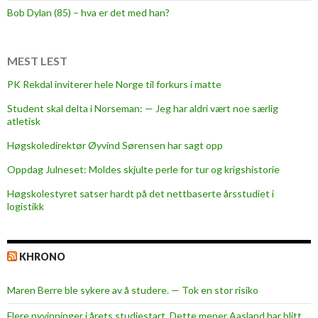
Bob Dylan (85) – hva er det med han?
MEST LEST
PK Rekdal inviterer hele Norge til forkurs i matte
Student skal delta i Norseman: — Jeg har aldri vært noe særlig
atletisk
Høgskoledirektør Øyvind Sørensen har sagt opp
Oppdag Julneset: Moldes skjulte perle for tur og krigshistorie
Høgskolestyret satser hardt på det nettbaserte årsstudiet i
logistikk
KHRONO
Maren Berre ble sykere av å studere. — Tok en stor risiko
Flere nyvinninger i årets studiestart. Dette mener Aasland har blitt