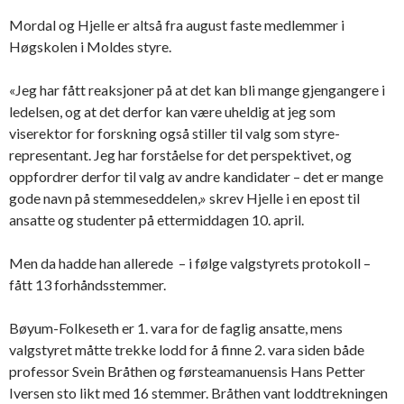
Mordal og Hjelle er altså fra august faste medlemmer i
Høgskolen i Moldes styre.
«Jeg har fått reaksjoner på at det kan bli mange gjengangere i
ledelsen, og at det derfor kan være uheldig at jeg som
viserektor for forskning også stiller til valg som styre-
representant. Jeg har forståelse for det perspektivet, og
oppfordrer derfor til valg av andre kandidater – det er mange
gode navn på stemmeseddelen,» skrev Hjelle i en epost til
ansatte og studenter på ettermiddagen 10. april.
Men da hadde han allerede – i følge valgstyrets protokoll –
fått 13 forhåndsstemmer.
Bøyum-Folkeseth er 1. vara for de faglig ansatte, mens
valgstyret måtte trekke lodd for å finne 2. vara siden både
professor Svein Bråthen og førsteamanuensis Hans Petter
Iversen sto likt med 16 stemmer. Bråthen vant loddtrekningen