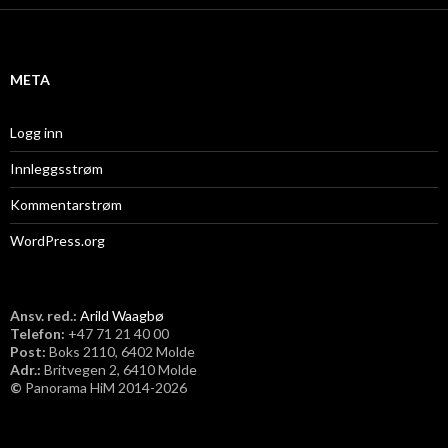
i
v
META
Logg inn
Innleggsstrøm
Kommentarstrøm
WordPress.org
Ansv. red.:
Arild Waagbø
Telefon:
​+47 71 21 40 00
Post:
Boks 2110, 6402 Molde
Adr.:
Britvegen 2, 6410 Molde
©
Panorama HiM 2014-2026