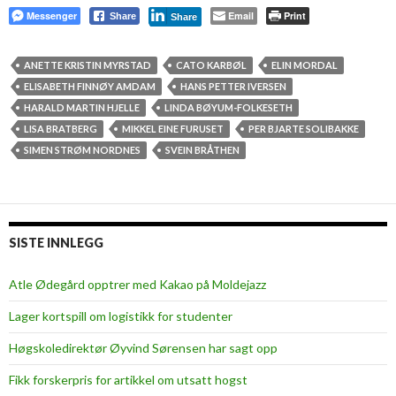
Messenger
Email
Print
Share
Share
ANETTE KRISTIN MYRSTAD
CATO KARBØL
ELIN MORDAL
ELISABETH FINNØY AMDAM
HANS PETTER IVERSEN
HARALD MARTIN HJELLE
LINDA BØYUM-FOLKESETH
LISA BRATBERG
MIKKEL EINE FURUSET
PER BJARTE SOLIBAKKE
SIMEN STRØM NORDNES
SVEIN BRÅTHEN
SISTE INNLEGG
Atle Ødegård opptrer med Kakao på Moldejazz
Lager kortspill om logistikk for studenter
Høgskoledirektør Øyvind Sørensen har sagt opp
Fikk forskerpris for artikkel om utsatt hogst