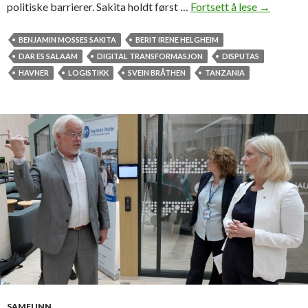
e
politiske barrierer. Sakita holdt først …
Fortsett å lese
F
→
ø
o
k
r
BENJAMIN MOSSES SAKITA
BERIT IRENE HELGHEIM
o
s
DAR ES SALAAM
DIGITAL TRANSFORMASJON
DISPUTAS
n
v
HAVNER
LOGISTIKK
SVEIN BRÅTHEN
TANZANIA
o
a
m
r
i
t
e
a
v
h
a
n
d
l
i
n
g
SAMFUNN