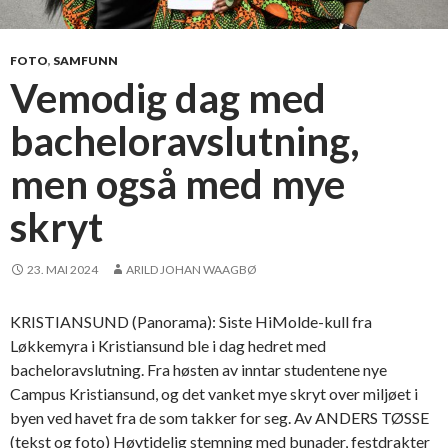
s
r
a
FOTO
,
SAMFUNN
p
Vemodig dag med
p
bacheloravslutning,
o
r
men også med mye
t
o
skryt
m
N
23. MAI 2024
ARILD JOHAN WAAGBØ
o
r
d
KRISTIANSUND (Panorama): Siste HiMolde-kull fra
-
Løkkemyra i Kristiansund ble i dag hedret med
N
bacheloravslutning. Fra høsten av inntar studentene nye
o
Campus Kristiansund, og det vanket mye skryt over miljøet i
r
byen ved havet fra de som takker for seg. Av ANDERS TØSSE
g
(tekst og foto) Høytidelig stemning med bunader, festdrakter