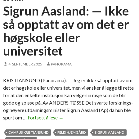
o
Sigrun Aasland: — Ikke
m
så opptatt av om det er
d
i
høgskole eller
g
i
universitet
t
a
4. SEPTEMBER 2025
PANORAMA
l
t
r
KRISTIANSUND (Panorama): — Jeg er ikke så opptatt av om
a
det er høgskole eller universitet, men vi ønsker å legge til rette
n
for at den enkelte institusjon kan velge sin nisje som de blir
s
gode og spisse på. Av ANDERS TØSSE Det svarte forsknings-
f
og høyere utdanningsminister Sigrun Aasland (Ap) da hun ble
o
spurt om …
Fortsett å lese
S
→
r
i
m
g
CAMPUS KRISTIANSUND
FELIX HJEMGÅRD
SIGRUN AASLAND