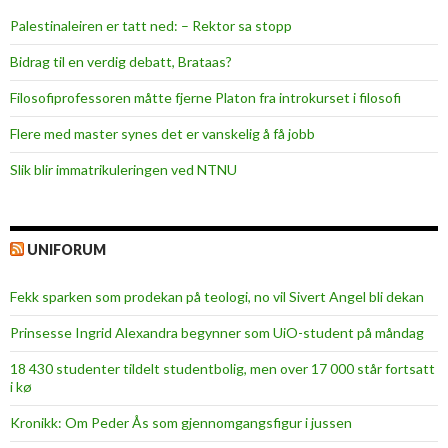
u
Palestinaleiren er tatt ned: – Rektor sa stopp
d
i
Bidrag til en verdig debatt, Brataas?
e
Filosofiprofessoren måtte fjerne Platon fra introkurset i filosofi
t
i
Flere med master synes det er vanskelig å få jobb
l
Slik blir immatrikuleringen ved NTNU
o
g
i
s
UNIFORUM
t
i
Fekk sparken som prodekan på teologi, no vil Sivert Angel bli dekan
k
Prinsesse Ingrid Alexandra begynner som UiO-student på måndag
k
18 430 studenter tildelt studentbolig, men over 17 000 står fortsatt
i kø
Kronikk: Om Peder Ås som gjennomgangsfigur i jussen