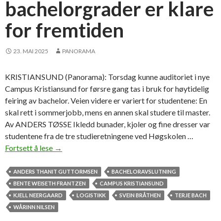
bachelorgrader er klare
p
p
for fremtiden
t
a
23. MAI 2025
PANORAMA
t
t
a
KRISTIANSUND (Panorama): Torsdag kunne auditoriet i nye
v
Campus Kristiansund for førsre gang tas i bruk for høytidelig
o
feiring av bachelor. Veien videre er variert for studentene: En
m
skal rett i sommerjobb, mens en annen skal studere til master.
d
Av ANDERS TØSSE Ikledd bunader, kjoler og fine dresser var
e
studentene fra de tre studieretningene ved Høgskolen …
t
Fortsett å lese
S
→
e
t
r
o
ANDERS THANIT GUTTORMSEN
BACHELORAVSLUTNING
h
l
BENTE WEISETH FRANTZEN
CAMPUS KRISTIANSUND
ø
t
KJELL NEERGAARD
LOGISTIKK
SVEIN BRÅTHEN
TERJE BACH
g
e
WÅRINN NILSEN
s
l