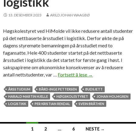
logistikk
i
t
13. DESEMBER 2023
ARILD JOHAN WAAGBØ
Høgskolestyret ved HiMolde vil ikke redusere antall studenter
på det nettbaserte årsstudiet i logistikk. Derfor økte de på
dagens styremøte bemanningen på årsstudiet med to
fagansatte. Hele 400 studenter startet på det nettbaserte
årsstudiet i logistikk da det startet for første gang i høst. I
sakspapirene om økonomiske konsekvenser av å redusere
antall nettstudenter, var …
Fortsett å lese
H
→
ø
g
ÅRSSTUDIUM
BÅRD-INGE PETTERSEN
BUDSJETT
s
HARALD MARTIN HJELLE
HØGSKOLESTYRET
JOHAN HOLMGREN
k
LOGISTIKK
PER KRISTIAN REKDAL
SVEIN BRÅTHEN
o
l
e
1
2
…
6
NESTE →
s