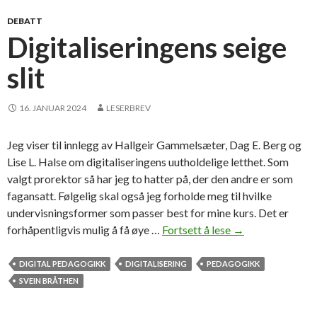
r
l
a
o
DEBATT
k
r
Digitaliseringens seige
s
a
slit
i
v
k
s
l
l
16. JANUAR 2024
LESERBREV
a
u
s
t
Jeg viser til innlegg av Hallgeir Gammelsæter, Dag E. Berg og
s
n
Lise L. Halse om digitaliseringens uutholdelige letthet. Som
e
i
valgt prorektor så har jeg to hatter på, der den andre er som
r
n
fagansatt. Følgelig skal også jeg forholde meg til hvilke
o
g
undervisningsformer som passer best for mine kurs. Det er
m
,
forhåpentligvis mulig å få øye …
Fortsett å lese
D
→
m
m
i
e
e
g
DIGITAL PEDAGOGIKK
DIGITALISERING
PEDAGOGIKK
t
n
i
SVEIN BRÅTHEN
o
t
g
a