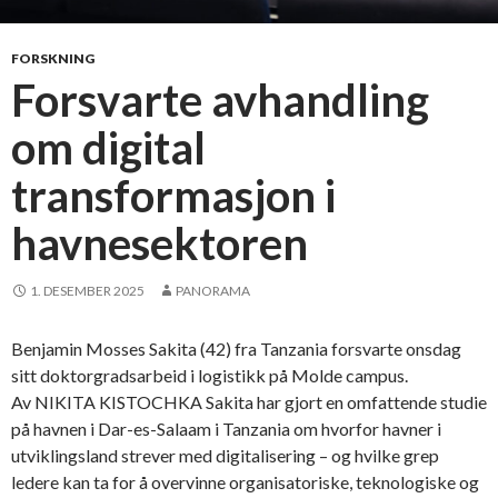
i
s
t
FORSKNING
i
Forsvarte avhandling
k
om digital
k
t
transformasjon i
r
o
havnesektoren
s
s
1. DESEMBER 2025
PANORAMA
s
t
r
Benjamin Mosses Sakita (42) fra Tanzania forsvarte onsdag
a
sitt doktorgradsarbeid i logistikk på Molde campus.
m
Av NIKITA KISTOCHKA Sakita har gjort en omfattende studie
m
på havnen i Dar-es-Salaam i Tanzania om hvorfor havner i
e
utviklingsland strever med digitalisering – og hvilke grep
r
ledere kan ta for å overvinne organisatoriske, teknologiske og