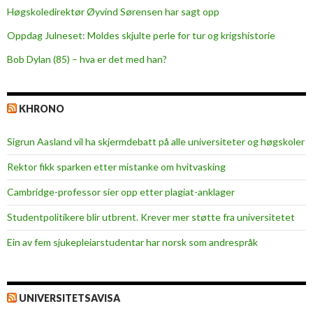
Høgskoledirektør Øyvind Sørensen har sagt opp
e
t
Oppdag Julneset: Moldes skjulte perle for tur og krigshistorie
n
Bob Dylan (85) – hva er det med han?
e
t
t
KHRONO
b
a
Sigrun Aasland vil ha skjerm­debatt på alle universiteter og høgskoler
s
e
Rektor fikk sparken etter mistanke om hvitvasking
r
Cambridge-professor sier opp etter plagiat-anklager
t
e
Studentpolitikere blir utbrent. Krever mer støtte fra universitetet
å
Ein av fem sjukepleiar­studentar har norsk som andrespråk
r
s
s
UNIVERSITETSAVISA
t