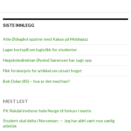
Innleggsnavigasjon
t
y
r
e
SISTE INNLEGG
t
s
Atle Ødegård opptrer med Kakao på Moldejazz
a
Lager kortspill om logistikk for studenter
t
s
Høgskoledirektør Øyvind Sørensen har sagt opp
e
Fikk forskerpris for artikkel om utsatt hogst
r
h
Bob Dylan (85) – hva er det med han?
a
r
MEST LEST
d
t
PK Rekdal inviterer hele Norge til forkurs i matte
p
Student skal delta i Norseman: — Jeg har aldri vært noe særlig
å
atletisk
d