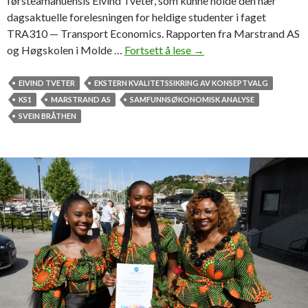
førsteamanuensis Eivind Tveter, som kunne holde den nær
k
dagsaktuelle forelesningen for heldige studenter i faget
t
TRA310 — Transport Economics. Rapporten fra Marstrand AS
i
og Høgskolen i Molde …
Fortsett å lese
L
→
g
e
!
v
EIVIND TVETER
EKSTERN KVALITETSSIKRING AV KONSEPTVALG
e
KS1
MARSTRAND AS
SAMFUNNSØKONOMISK ANALYSE
r
SVEIN BRÅTHEN
t
e
r
e
g
j
e
r
i
n
g