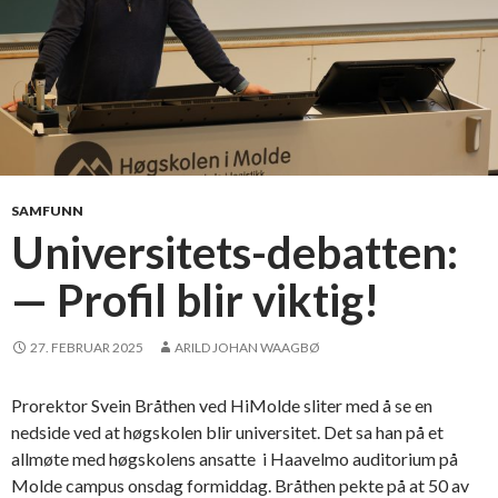
l
b
a
a
r
k
e
h
f
i
o
s
r
t
f
o
SAMFUNN
r
r
Universitets-debatten:
e
i
m
— Profil blir viktig!
s
t
k
i
u
27. FEBRUAR 2025
ARILD JOHAN WAAGBØ
d
n
e
i
Prorektor Svein Bråthen ved HiMolde sliter med å se en
n
v
nedside ved at høgskolen blir universitet. Det sa han på et
e
allmøte med høgskolens ansatte i Haavelmo auditorium på
r
Molde campus onsdag formiddag. Bråthen pekte på at 50 av