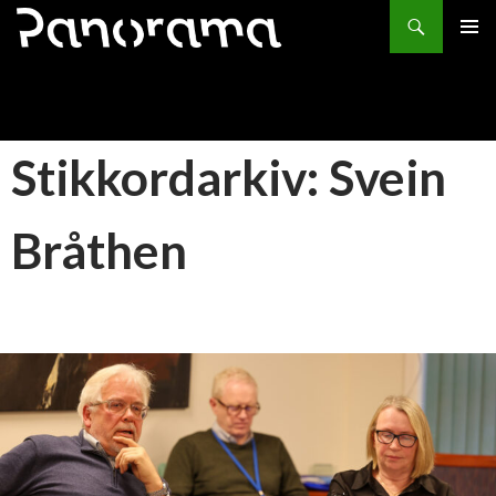
Søk
HOPP
PRIMÆ
TIL
INNHOLD
Stikkordarkiv: Svein
Bråthen