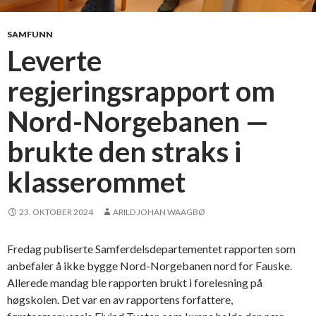
t
t
SAMFUNN
e
Leverte
n
regjeringsrapport om
:
—
Nord-Norgebanen —
P
r
brukte den straks i
o
f
klasserommet
i
l
23. OKTOBER 2024
ARILD JOHAN WAAGBØ
b
l
Fredag publiserte Samferdelsdepartementet rapporten som
i
anbefaler å ikke bygge Nord-Norgebanen nord for Fauske.
r
Allerede mandag ble rapporten brukt i forelesning på
v
høgskolen. Det var en av rapportens forfattere,
i