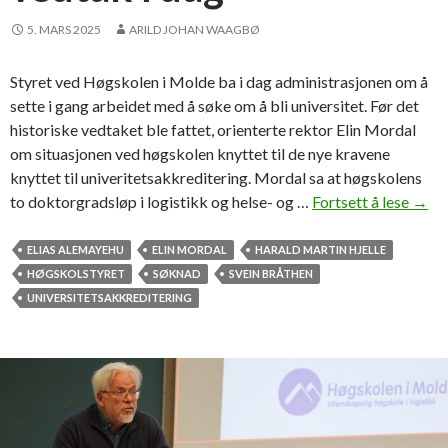
e
e
t
d
5. MARS 2025
ARILD JOHAN WAAGBØ
b
a
Styret ved Høgskolen i Molde ba i dag administrasjonen om å
c
sette i gang arbeidet med å søke om å bli universitet. Før det
h
historiske vedtaket ble fattet, orienterte rektor Elin Mordal
e
om situasjonen ved høgskolen knyttet til de nye kravene
l
knyttet til univeritetsakkreditering. Mordal sa at høgskolens
o
to doktorgradsløp i logistikk og helse- og …
Fortsett å lese
S
→
r
a
g
m
ELIAS ALEMAYEHU
ELIN MORDAL
HARALD MARTIN HJELLE
r
l
HØGSKOLSTYRET
SØKNAD
SVEIN BRÅTHEN
a
e
UNIVERSITETSAKKREDITERING
d
t
e
s
r
t
e
y
r
r
k
e