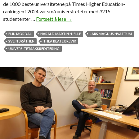
s
de 1000 beste universitetene på Times Higher Education-
i
rankingen i 2024 var små universiteteter med 3215
t
studententer …
Fortsett å lese
U
→
e
n
t
i
ELIN MORDAL
HARALD MARTIN HJELLE
LARS MAGNUS HVATTUM
-
v
SVEIN BRÅTHEN
THEA BEATE BREVIK
v
e
UNIVERSITETSAKKREDITERING
e
r
d
s
t
i
a
t
k
e
i
t
d
s
a
-
g
d
e
b
a