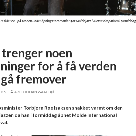
in residence - på scenen under åpningsseremonien for Moldejazz i Alexandraparken i formiddag
i trenger noen
ninger for å få verden
å gå fremover
2015
ARILD JOHAN WAAGBØ
sminister Torbjørn Røe Isaksen snakket varmt om den
 jazzen da han i formiddag åpnet Molde International
val.