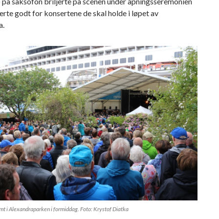
) på saksofon briljerte på scenen under åpningsseremonien
rte godt for konsertene de skal holde i løpet av
a.
mt i Alexandraparken i formiddag. Foto: Krystof Diatka