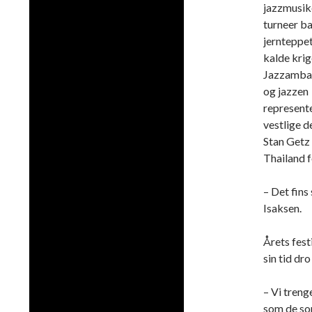
jazzmusik
turneer b
jernteppe
kalde krig
Jazzamba
og jazzen
represente
vestlige d
Stan Getz 
Thailand 
– Det fins
Isaksen.
Årets fest
sin tid dro
– Vi treng
som de som