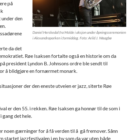
ere på
ak
t under den
en.
Daniel Herskedal fra Molde i aksjon under åpningsseremonien
ssadørene
i Alexandraparken i formiddag. Foto: Arild J. Waagbø
rte da det
emokratiet. Røe Isaksen fortalte også en historie om da
på president Lyndon B. Johnsons ordre ble sendt til
for å blidgjøre en fornærmet monark.
 situasjoner der den eneste utveien er jazz, siterte Røe
ival er den 55. i rekken. Røe Isaksen ga honnør til de som i
 i gang det hele.
er noen gærninger for å få verden til å gå fremover. Sånn
 startet jazzfestivalen i en by som da var uten både