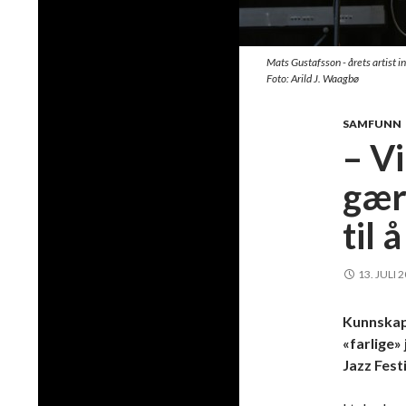
Mats Gustafsson - årets artist 
Foto: Arild J. Waagbø
SAMFUNN
– V
gær
til 
13. JULI 
Kunnskap
«farlige»
Jazz Festi