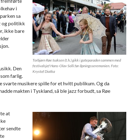
n fremførte
olkehav i
parken sa
z og politikk
er, ikke bare
elder
sjon.
Torbjørn Røe Isaksen (t.h.) gikk i gateparaden sammen med
festivalsjef Hans-Olav Solli før åpningsseremonien. Foto:
sikk. Den
Krystof Diatka
 som farlig.
 svarte musikere spille for et hvitt publikum. Og da
hadde makten i Tyskland, så ble jazz forbudt, sa Røe
te at
ske
er sendte
te