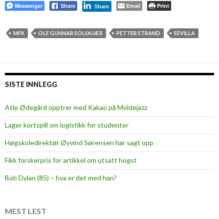
Messenger
Email
Print
Share
Share
MFK
OLE GUNNAR SOLSKJÆR
PETTER STRAND
SEVILLA
SISTE INNLEGG
Atle Ødegård opptrer med Kakao på Moldejazz
Lager kortspill om logistikk for studenter
Høgskoledirektør Øyvind Sørensen har sagt opp
Fikk forskerpris for artikkel om utsatt hogst
Bob Dylan (85) – hva er det med han?
MEST LEST