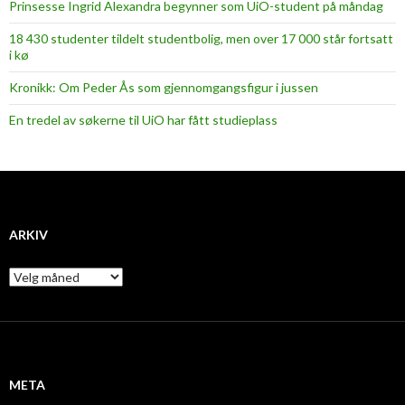
Prinsesse Ingrid Alexandra begynner som UiO-student på måndag
18 430 studenter tildelt studentbolig, men over 17 000 står fortsatt
i kø
Kronikk: Om Peder Ås som gjennomgangsfigur i jussen
En tredel av søkerne til UiO har fått studieplass
ARKIV
A
r
k
i
v
META