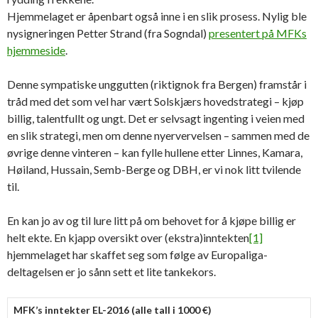
Hjemmelaget er åpenbart også inne i en slik prosess. Nylig ble
nysigneringen Petter Strand (fra Sogndal)
presentert på MFKs
hjemmeside
.
Denne sympatiske unggutten (riktignok fra Bergen) framstår i
tråd med det som vel har vært Solskjærs hovedstrategi – kjøp
billig, talentfullt og ungt. Det er selvsagt ingenting i veien med
en slik strategi, men om denne nyervervelsen – sammen med de
øvrige denne vinteren – kan fylle hullene etter Linnes, Kamara,
Høiland, Hussain, Semb-Berge og DBH, er vi nok litt tvilende
til.
En kan jo av og til lure litt på om behovet for å kjøpe billig er
helt ekte. En kjapp oversikt over (ekstra)inntekten
[1]
hjemmelaget har skaffet seg som følge av Europaliga-
deltagelsen er jo sånn sett et lite tankekors.
MFK’s inntekter EL-2016 (alle tall i 1000 €)