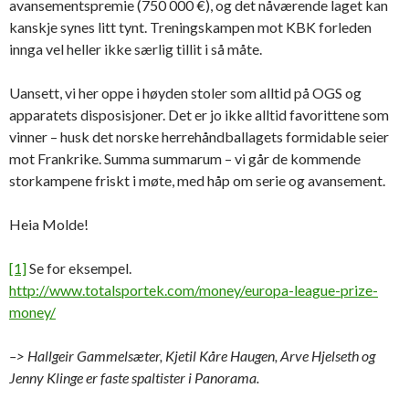
avansementspremie (750 000 €), og det nåværende laget kan
kanskje synes litt tynt. Treningskampen mot KBK forleden
innga vel heller ikke særlig tillit i så måte.
Uansett, vi her oppe i høyden stoler som alltid på OGS og
apparatets disposisjoner. Det er jo ikke alltid favorittene som
vinner – husk det norske herrehåndballagets formidable seier
mot Frankrike. Summa summarum – vi går de kommende
storkampene friskt i møte, med håp om serie og avansement.
Heia Molde!
[1]
Se for eksempel.
http://www.totalsportek.com/money/europa-league-prize-
money/
–> Hallgeir Gammelsæter, Kjetil Kåre Haugen, Arve Hjelseth og
Jenny Klinge er faste spaltister i Panorama.