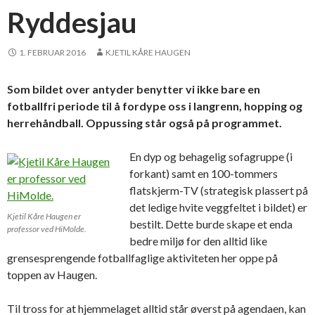
Ryddesjau
1. FEBRUAR 2016
KJETIL KÅRE HAUGEN
Som bildet over antyder benytter vi ikke bare en
fotballfri periode til å fordype oss i langrenn, hopping og
herrehåndball. Oppussing står også på programmet.
En dyp og behagelig sofagruppe (i
forkant) samt en 100-tommers
flatskjerm-TV (strategisk plassert på
det ledige hvite veggfeltet i bildet) er
Kjetil Kåre Haugen er
bestilt. Dette burde skape et enda
professor ved HiMolde.
bedre miljø for den alltid like
grensesprengende fotballfaglige aktiviteten her oppe på
toppen av Haugen.
Til tross for at hjemmelaget alltid står øverst på agendaen, kan