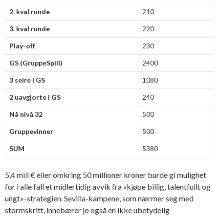
2. kval runde
210
3. kval runde
220
Play-off
230
GS (GruppeSpill)
2400
3 seire i GS
1080
2 uavgjorte i GS
240
Nå nivå 32
500
Gruppevinner
500
SUM
5380
5,4 mill € eller omkring 50 millioner kroner burde gi mulighet
for i alle fall et midlertidig avvik fra «kjøpe billig, talentfullt og
ungt»-strategien. Sevilla-kampene, som nærmer seg med
stormskritt, innebærer jo også en ikke ubetydelig