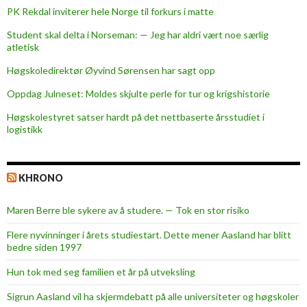
PK Rekdal inviterer hele Norge til forkurs i matte
Student skal delta i Norseman: — Jeg har aldri vært noe særlig
atletisk
Høgskoledirektør Øyvind Sørensen har sagt opp
Oppdag Julneset: Moldes skjulte perle for tur og krigshistorie
Høgskolestyret satser hardt på det nettbaserte årsstudiet i
logistikk
KHRONO
Maren Berre ble sykere av å studere. — Tok en stor risiko
Flere nyvinninger i årets studiestart. Dette mener Aasland har blitt
bedre siden 1997
Hun tok med seg familien et år på utveksling
Sigrun Aasland vil ha skjerm­debatt på alle universiteter og høgskoler