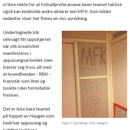
vi ikke nekte for at fotballpreferansene innen teamet faktisk
også kan inneholde andre aktører enn MFK. Som bildet
nedenfor viser; her finnes en viss spredning.
Undertegnede blir
selvsagt litt oppskjørtet
når slik kreativitet
manifesteres i
oppussingsarbeidet, men
trøster seg tross alt med
at hovedfienden – RBK –
framstår som liten og
tuslete i den formidable
fresken.
Det er ikke bare teamet
på toppen av Haugen som
bedriver oppussing og
Figur 2: Spredning. Foto: Haugen
rydding i rekkene.