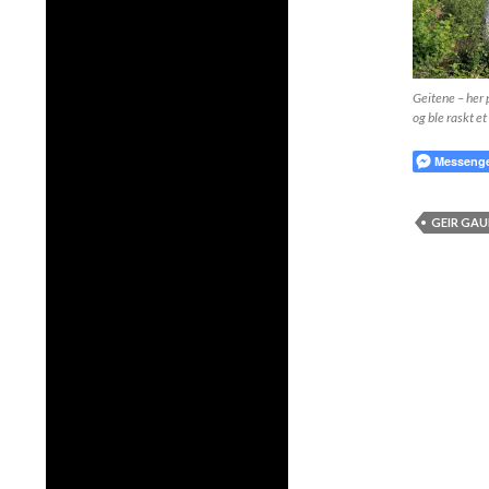
Geitene – her 
og ble raskt e
Messeng
GEIR GA