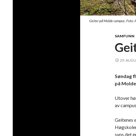
Geiter på Molde campus. Foto: 
SAMFUNN
Gei
29. AUGU
Søndag fl
på Molde
Utover høs
av campus
Geitenes e
Høgskolen
syns det e