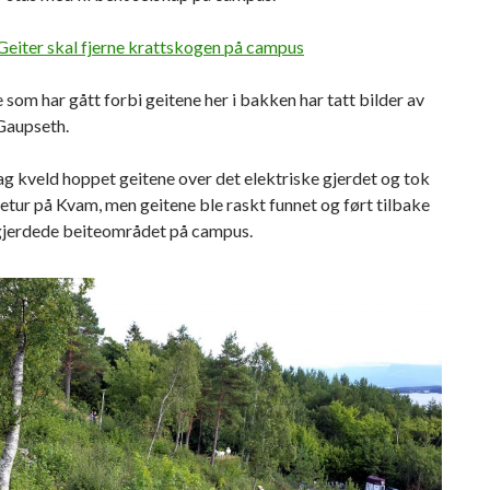
Geiter skal fjerne krattskogen på campus
e som har gått forbi geitene her i bakken har tatt bilder av
Gaupseth.
g kveld hoppet geitene over det elektriske gjerdet og tok
tetur på Kvam, men geitene ble raskt funnet og ført tilbake
ngjerdede beiteområdet på campus.