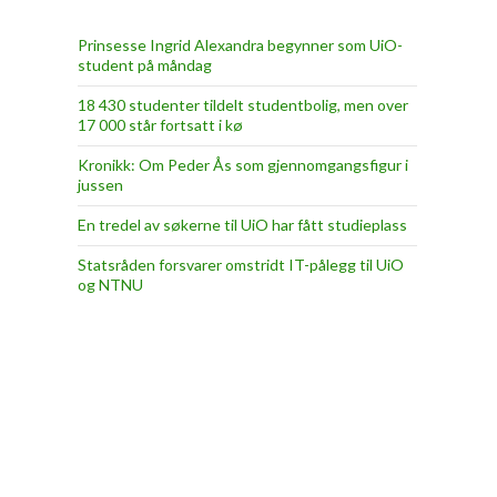
Prinsesse Ingrid Alexandra begynner som UiO-
student på måndag
18 430 studenter tildelt studentbolig, men over
17 000 står fortsatt i kø
Kronikk: Om Peder Ås som gjennomgangsfigur i
jussen
En tredel av søkerne til UiO har fått studieplass
Statsråden forsvarer omstridt IT-pålegg til UiO
og NTNU