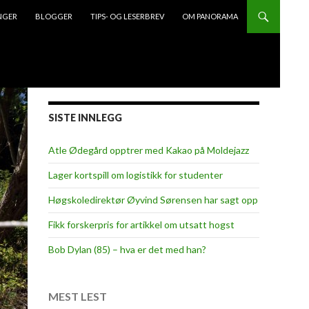
NGER
BLOGGER
TIPS- OG LESERBREV
OM PANORAMA
SISTE INNLEGG
Atle Ødegård opptrer med Kakao på Moldejazz
Lager kortspill om logistikk for studenter
Høgskoledirektør Øyvind Sørensen har sagt opp
Fikk forskerpris for artikkel om utsatt hogst
Bob Dylan (85) – hva er det med han?
MEST LEST