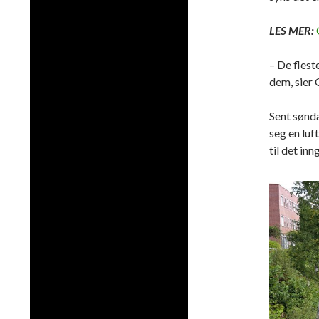
LES MER:
– De flest
dem, sier 
Sent sønda
seg en luf
til det in