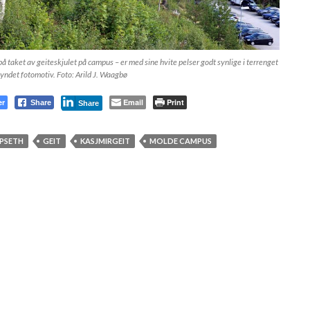
på taket av geiteskjulet på campus – er med sine hvite pelser godt synlige i terrenget
t yndet fotomotiv. Foto: Arild J. Waagbø
er
Email
Print
Share
Share
UPSETH
GEIT
KASJMIRGEIT
MOLDE CAMPUS