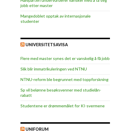
Halvparten undervurderer vansker med å få seg
jobb etter master
Mangedoblet opptak av internasjonale
studenter
UNIVERSITETSAVISA
Flere med master synes det er vanskelig å få jobb
Slik blir immatrikuleringen ved NTNU
NTNU-reform ble begrunnet med toppforskning
Sp vil belønne besøksvenner med studielån-
rabatt
Studentene er drømmemålet for KI-svermene
UNIFORUM