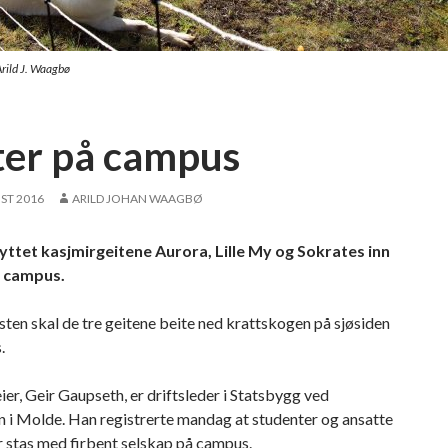
Arild J. Waagbø
ter på campus
ST 2016
ARILD JOHAN WAAGBØ
yttet kasjmirgeitene Aurora, Lille My og Sokrates inn
 campus.
ten skal de tre geitene beite ned krattskogen på sjøsiden
.
ier, Geir Gaupseth, er driftsleder i Statsbygg ved
 i Molde. Han registrerte mandag at studenter og ansatte
r stas med firbent selskap på campus.