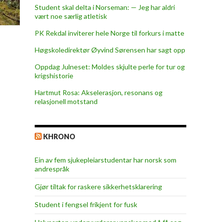
Student skal delta i Norseman: — Jeg har aldri
vært noe særlig atletisk
PK Rekdal inviterer hele Norge til forkurs i matte
Høgskoledirektør Øyvind Sørensen har sagt opp
Oppdag Julneset: Moldes skjulte perle for tur og
krigshistorie
Hartmut Rosa: Akselerasjon, resonans og
relasjonell motstand
KHRONO
Ein av fem sjukepleiar­studentar har norsk som
andrespråk
Gjør tiltak for raskere sikkerhets­klarering
Student i fengsel frikjent for fusk