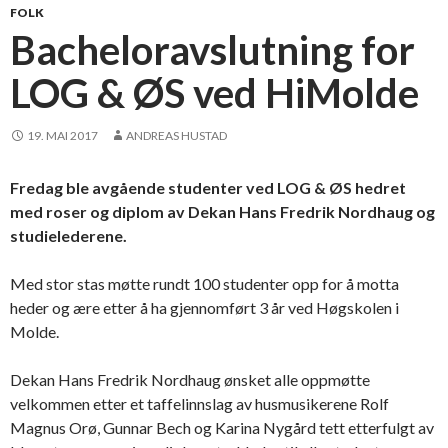
FOLK
Bacheloravslutning for
LOG & ØS ved HiMolde
19. MAI 2017
ANDREAS HUSTAD
Fredag ble avgående studenter ved LOG & ØS hedret
med roser og diplom av Dekan Hans Fredrik Nordhaug og
studielederene.
Med stor stas møtte rundt 100 studenter opp for å motta
heder og ære etter å ha gjennomført 3 år ved Høgskolen i
Molde.
Dekan Hans Fredrik Nordhaug ønsket alle oppmøtte
velkommen etter et taffelinnslag av husmusikerene Rolf
Magnus Orø,
Gunnar Bech og Karina Nygård
tett etterfulgt av