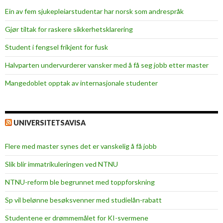
Ein av fem sjukepleiar­studentar har norsk som andrespråk
Gjør tiltak for raskere sikkerhets­klarering
Student i fengsel frikjent for fusk
Halvparten undervurderer vansker med å få seg jobb etter master
Mangedoblet opptak av internasjonale studenter
UNIVERSITETSAVISA
Flere med master synes det er vanskelig å få jobb
Slik blir immatrikuleringen ved NTNU
NTNU-reform ble begrunnet med toppforskning
Sp vil belønne besøksvenner med studielån-rabatt
Studentene er drømmemålet for KI-svermene