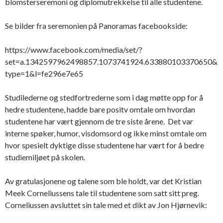
blomsterseremoni og diplomutrekkelse til alle studentene.
Se bilder fra seremonien på Panoramas facebookside:
https://www.facebook.com/media/set/?
set=a.1342597962498857.1073741924.633880103370650&
type=1&l=fe296e7e65
Studilederne og stedfortrederne som i dag møtte opp for å
hedre studentene, hadde bare positv omtale om hvordan
studentene har vært gjennom de tre siste årene. Det var
interne spøker, humor, visdomsord og ikke minst omtale om
hvor spesielt dyktige disse studentene har vært for å bedre
studiemiljøet på skolen.
Av gratulasjonene og talene som ble holdt, var det Kristian
Meek Corneliussens tale til studentene som satt sitt preg.
Corneliussen avsluttet sin tale med et dikt av Jon Hjørnevik: