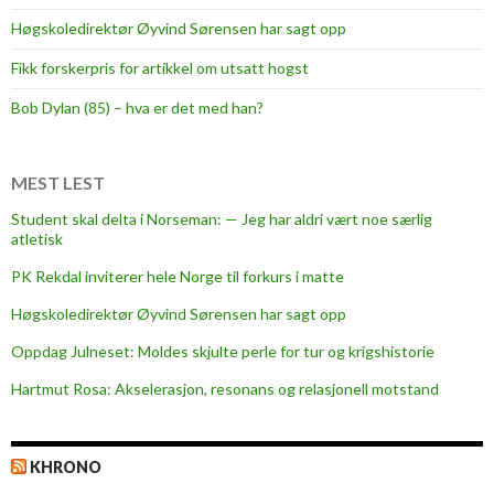
Høgskoledirektør Øyvind Sørensen har sagt opp
Fikk forskerpris for artikkel om utsatt hogst
Bob Dylan (85) – hva er det med han?
MEST LEST
Student skal delta i Norseman: — Jeg har aldri vært noe særlig
atletisk
PK Rekdal inviterer hele Norge til forkurs i matte
Høgskoledirektør Øyvind Sørensen har sagt opp
Oppdag Julneset: Moldes skjulte perle for tur og krigshistorie
Hartmut Rosa: Akselerasjon, resonans og relasjonell motstand
KHRONO