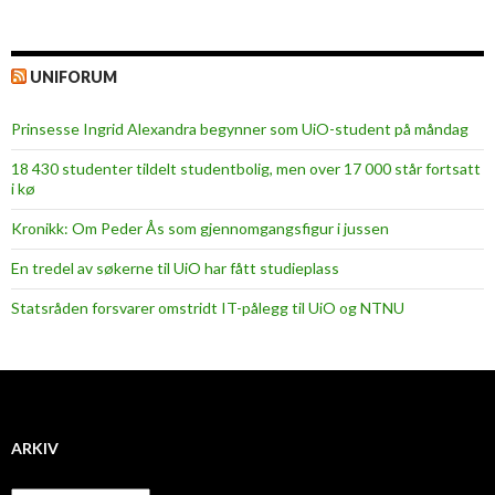
UNIFORUM
Prinsesse Ingrid Alexandra begynner som UiO-student på måndag
18 430 studenter tildelt studentbolig, men over 17 000 står fortsatt
i kø
Kronikk: Om Peder Ås som gjennomgangsfigur i jussen
En tredel av søkerne til UiO har fått studieplass
Statsråden forsvarer omstridt IT-pålegg til UiO og NTNU
ARKIV