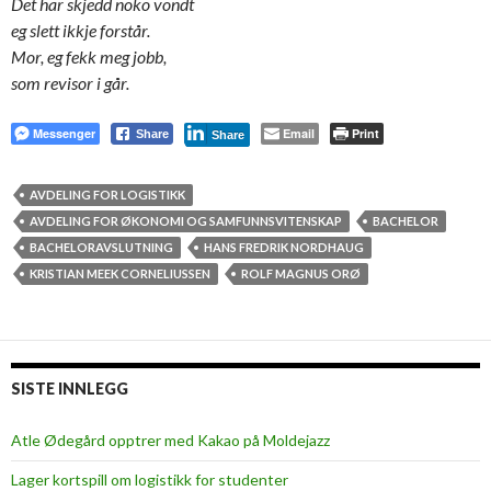
Det har skjedd noko vondt
eg slett ikkje forstår.
Mor, eg fekk meg jobb,
som revisor i går.
Messenger
Email
Print
Share
Share
AVDELING FOR LOGISTIKK
AVDELING FOR ØKONOMI OG SAMFUNNSVITENSKAP
BACHELOR
BACHELORAVSLUTNING
HANS FREDRIK NORDHAUG
KRISTIAN MEEK CORNELIUSSEN
ROLF MAGNUS ORØ
SISTE INNLEGG
Atle Ødegård opptrer med Kakao på Moldejazz
Lager kortspill om logistikk for studenter