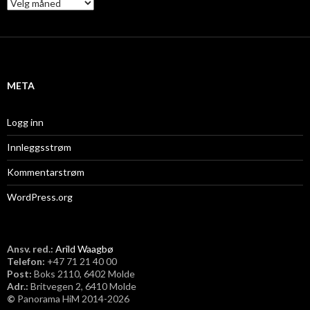
A
r
k
i
v
META
Logg inn
Innleggsstrøm
Kommentarstrøm
WordPress.org
Ansv. red.:
Arild Waagbø
Telefon:
​+47 71 21 40 00
Post:
Boks 2110, 6402 Molde
Adr.:
Britvegen 2, 6410 Molde
©
Panorama HiM 2014-2026