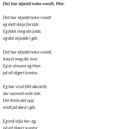
Det har skjedd noko vondt, Mor.
Det har skjedd noko vondt
eg slett ikkje forstår.
Eg fekk meg ein jobb,
og det skjedde i går.
Det har skjedd noko vondt,
trøyst meg då, mor.
Eg er einsam og liten
på eit digert kontor.
Eg har visst fått dørskilt,
der namnet mitt står.
Dei limte det opp
midt på døra i går.
Eg må sitja her, eg,
på eit digert kontor.