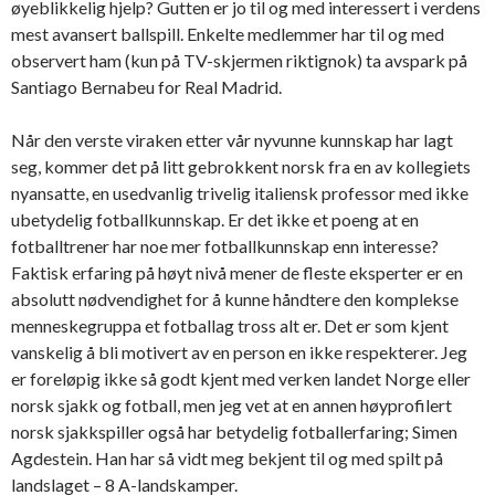
øyeblikkelig hjelp? Gutten er jo til og med interessert i verdens
mest avansert ballspill. Enkelte medlemmer har til og med
observert ham (kun på TV-skjermen riktignok) ta avspark på
Santiago Bernabeu for Real Madrid.
Når den verste viraken etter vår nyvunne kunnskap har lagt
seg, kommer det på litt gebrokkent norsk fra en av kollegiets
nyansatte, en usedvanlig trivelig italiensk professor med ikke
ubetydelig fotballkunnskap. Er det ikke et poeng at en
fotballtrener har noe mer fotballkunnskap enn interesse?
Faktisk erfaring på høyt nivå mener de fleste eksperter er en
absolutt nødvendighet for å kunne håndtere den komplekse
menneskegruppa et fotballag tross alt er. Det er som kjent
vanskelig å bli motivert av en person en ikke respekterer. Jeg
er foreløpig ikke så godt kjent med verken landet Norge eller
norsk sjakk og fotball, men jeg vet at en annen høyprofilert
norsk sjakkspiller også har betydelig fotballerfaring; Simen
Agdestein. Han har så vidt meg bekjent til og med spilt på
landslaget – 8 A-landskamper.