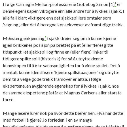
I følge Carnegie Mellon-professorene Gobet og Simon [1]
¹
er
denne egenskapen viktigere enn alle andre for å lykkes i sjakk. I
alle fall klart viktigere enn det sjakkspillere omtaler som
’regning’, eller det å beregne konsekvenser av framtidige trekk.
Mønstergjenkjenning
²
i sjakk dreier seg om å kunne kjenne
igjen brikkenes posisjon på brettet på et (eller flere) gitte
tidspunkt i et sjakkspill og finne en (eller flere) linker til
tidligere spilte spill (historisk) for så å utnytte denne
kunnskapen til å øke sannsynligheten for å vinne spillet. Det å
mentalt kunne identifisere ’kjente spillsituasjoner’, og utnytte
dem til å velge gode trekk framover er altså, i følge
ekspertene, en avgjørende egenskap for å lykkes i sjakk, noe
de samme ekspertene påstår er Magnus Carlsens aller største
force.
Mange lesere lurer nok på hvor dette bærer hen. Hva har dette
med fotball å gjøre? Jo forleden, i en av mange
lunsjdiskusjoner, ble ideen om å overføre denne ideen til fotball