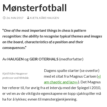
Mønsterfotball
26. MAI 2017
KJETIL KÅRE HAUGEN
”
One of the most important things in chess is pattern
recognition: the ability to recognise typical themes and images
on the board, characteristics of a position and their
consequences
.”
Av
HAUGEN
og
GEIR OTERHALS
(medforfatter)
Dagens spalte starter (se ovenfor)
Kjetil Kåre Haugen er
med et sitat fra Magnus Carlsen (
«I
professor ved HiMolde.
am chaotic and lazy»
). Det Magnus
her referer til, for øvrig fra et intervju med der Spiegel i 2010,
er vel en av de viktigste egenskapene en topp sjakkspiller må
ha for å lykkes; evnen til mønstergjenkjenning.