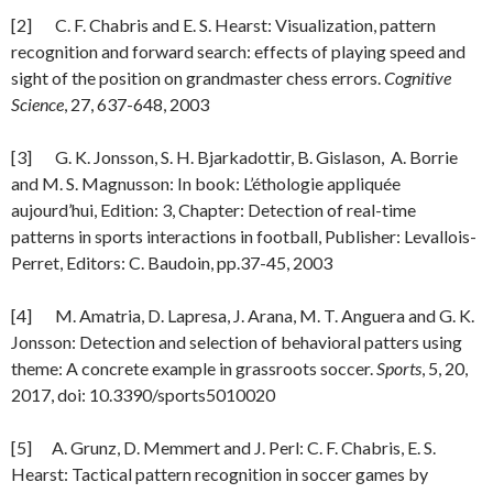
[2] C. F. Chabris and E. S. Hearst: Visualization, pattern
recognition and forward search: effects of playing speed and
sight of the position on grandmaster chess errors.
Cognitive
Science
, 27, 637-648, 2003
[3] G. K. Jonsson, S. H. Bjarkadottir, B. Gislason, A. Borrie
and M. S. Magnusson: In book: L’éthologie appliquée
aujourd’hui, Edition: 3, Chapter: Detection of real-time
patterns in sports interactions in football, Publisher: Levallois-
Perret, Editors: C. Baudoin, pp.37-45, 2003
[4] M. Amatria, D. Lapresa, J. Arana, M. T. Anguera and G. K.
Jonsson: Detection and selection of behavioral patters using
theme: A concrete example in grassroots soccer.
Sports
, 5, 20,
2017, doi: 10.3390/sports5010020
[5] A. Grunz, D. Memmert and J. Perl: C. F. Chabris, E. S.
Hearst: Tactical pattern recognition in soccer games by