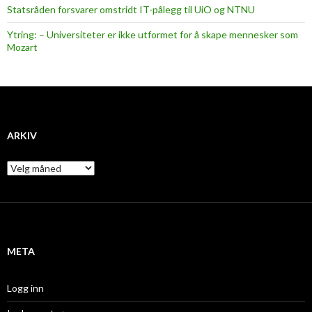
Statsråden forsvarer omstridt IT-pålegg til UiO og NTNU
Ytring: – Universiteter er ikke utformet for å skape mennesker som
Mozart
ARKIV
A
r
k
i
v
META
Logg inn