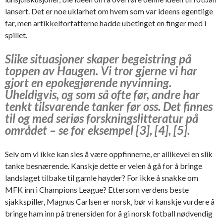
lansert. Det er noe uklarhet om hvem som var ideens egentlige
far, men artikkelforfatterne hadde ubetinget en finger med i
spillet.
Slike situasjoner skaper begeistring på
toppen av Haugen. Vi tror gjerne vi har
gjort en epokegjørende nyvinning.
Uheldigvis, og som så ofte før, andre har
tenkt tilsvarende tanker før oss. Det finnes
til og med seriøs forskningslitteratur på
området – se for eksempel [3], [4], [5].
Selv om vi ikke kan sies å være oppfinnerne, er allikevel en slik
tanke besnærende. Kanskje dette er veien å gå for å bringe
landslaget tilbake til gamle høyder? For ikke å snakke om
MFK inn i Champions League? Ettersom verdens beste
sjakkspiller, Magnus Carlsen er norsk, bør vi kanskje vurdere å
bringe ham inn på trenersiden for å gi norsk fotball nødvendig