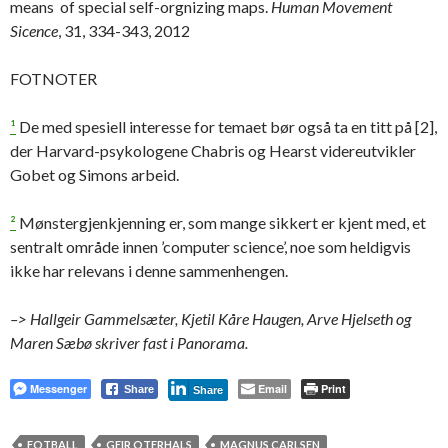
means of special self-orgnizing maps.
Human Movement
Sicence
, 31, 334-343, 2012
FOTNOTER
¹
De med spesiell interesse for temaet bør også ta en titt på [2],
der Harvard-psykologene Chabris og Hearst videreutvikler
Gobet og Simons arbeid.
²
Mønstergjenkjenning er, som mange sikkert er kjent med, et
sentralt område innen ’computer science’, noe som heldigvis
ikke har relevans i denne sammenhengen.
–> Hallgeir Gammelsæter, Kjetil Kåre Haugen, Arve Hjelseth og
Maren Sæbø skriver fast i Panorama.
Messenger
Email
Print
Share
Share
FOTBALL
GEIR OTERHALS
MAGNUS CARLSEN