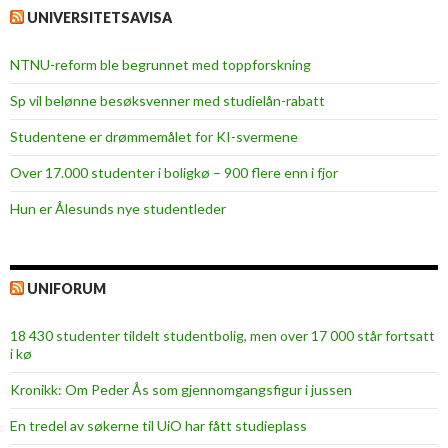
UNIVERSITETSAVISA
NTNU-reform ble begrunnet med toppforskning
Sp vil belønne besøksvenner med studielån-rabatt
Studentene er drømmemålet for KI-svermene
Over 17.000 studenter i boligkø – 900 flere enn i fjor
Hun er Ålesunds nye studentleder
UNIFORUM
18 430 studenter tildelt studentbolig, men over 17 000 står fortsatt
i kø
Kronikk: Om Peder Ås som gjennomgangsfigur i jussen
En tredel av søkerne til UiO har fått studieplass