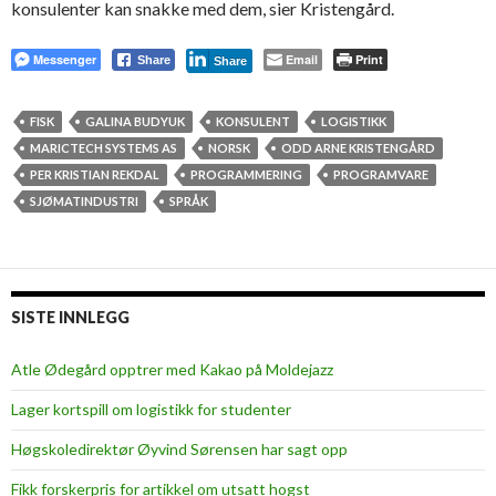
konsulenter kan snakke med dem, sier Kristengård.
Messenger
Email
Print
Share
Share
FISK
GALINA BUDYUK
KONSULENT
LOGISTIKK
MARICTECH SYSTEMS AS
NORSK
ODD ARNE KRISTENGÅRD
PER KRISTIAN REKDAL
PROGRAMMERING
PROGRAMVARE
SJØMATINDUSTRI
SPRÅK
SISTE INNLEGG
Atle Ødegård opptrer med Kakao på Moldejazz
Lager kortspill om logistikk for studenter
Høgskoledirektør Øyvind Sørensen har sagt opp
Fikk forskerpris for artikkel om utsatt hogst