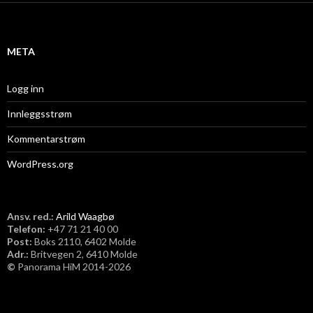
i
v
META
Logg inn
Innleggsstrøm
Kommentarstrøm
WordPress.org
Ansv. red.:
Arild Waagbø
Telefon:
​+47 71 21 40 00
Post:
Boks 2110, 6402 Molde
Adr.:
Britvegen 2, 6410 Molde
©
Panorama HiM 2014-2026