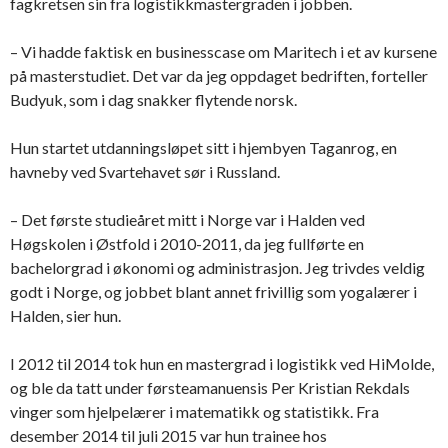
fagkretsen sin fra logistikkmastergraden i jobben.
– Vi hadde faktisk en businesscase om Maritech i et av kursene
på masterstudiet. Det var da jeg oppdaget bedriften, forteller
Budyuk, som i dag snakker flytende norsk.
Hun startet utdanningsløpet sitt i hjembyen Taganrog, en
havneby ved Svartehavet sør i Russland.
– Det første studieåret mitt i Norge var i Halden ved
Høgskolen i Østfold i 2010-2011, da jeg fullførte en
bachelorgrad i økonomi og administrasjon. Jeg trivdes veldig
godt i Norge, og jobbet blant annet frivillig som yogalærer i
Halden, sier hun.
I 2012 til 2014 tok hun en mastergrad i logistikk ved HiMolde,
og ble da tatt under førsteamanuensis Per Kristian Rekdals
vinger som hjelpelærer i matematikk og statistikk. Fra
desember 2014 til juli 2015 var hun trainee hos