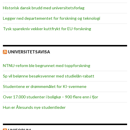
Historisk dansk brudd med universitetsforlag
Legger ned departementet for forskning og teknologi
Tysk sparekniv vekker kuttfrykt for EU-forskning
UNIVERSITETSAVISA
NTNU-reform ble begrunnet med toppforskning
Sp vil belønne besøksvenner med studielån-rabatt
Studentene er drømmemålet for KI-svermene
Over 17.000 studenter i boligkø – 900 flere enn i fjor
Hun er Ålesunds nye studentleder