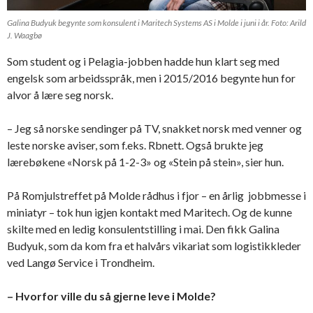
Galina Budyuk begynte som konsulent i Maritech Systems AS i Molde i juni i år. Foto: Arild
J. Waagbø
Som student og i Pelagia-jobben hadde hun klart seg med
engelsk som arbeidsspråk, men i 2015/2016 begynte hun for
alvor å lære seg norsk.
– Jeg så norske sendinger på TV, snakket norsk med venner og
leste norske aviser, som f.eks. Rbnett. Også brukte jeg
lærebøkene «Norsk på 1-2-3» og «Stein på stein», sier hun.
På Romjulstreffet på Molde rådhus i fjor – en årlig jobbmesse i
miniatyr – tok hun igjen kontakt med Maritech. Og de kunne
skilte med en ledig konsulentstilling i mai. Den fikk Galina
Budyuk, som da kom fra et halvårs vikariat som logistikkleder
ved Langø Service i Trondheim.
– Hvorfor ville du så gjerne leve i Molde?