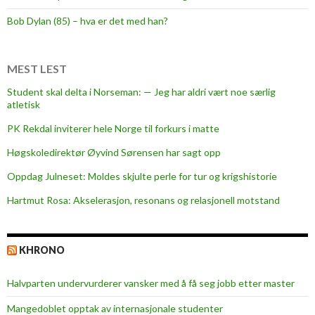
Bob Dylan (85) – hva er det med han?
MEST LEST
Student skal delta i Norseman: — Jeg har aldri vært noe særlig
atletisk
PK Rekdal inviterer hele Norge til forkurs i matte
Høgskoledirektør Øyvind Sørensen har sagt opp
Oppdag Julneset: Moldes skjulte perle for tur og krigshistorie
Hartmut Rosa: Akselerasjon, resonans og relasjonell motstand
KHRONO
Halvparten undervurderer vansker med å få seg jobb etter master
Mangedoblet opptak av internasjonale studenter