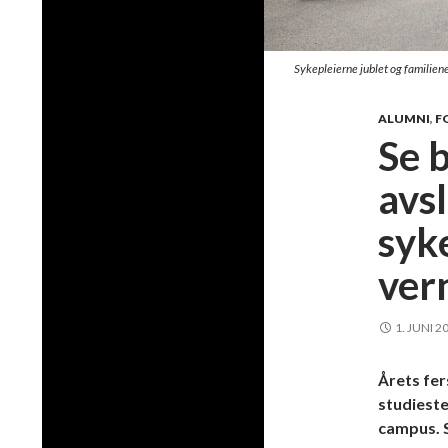
Sykepleierne jublet og familien
ALUMNI
,
F
Se b
avs
syk
ver
1. JUNI 2
Årets fer
studieste
campus. S