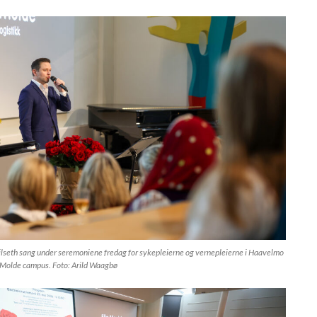
ilseth sang under seremoniene fredag for sykepleierne og vernepleierne i Haavelmo
 Molde campus. Foto: Arild Waagbø