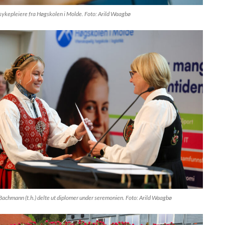
ykepleiere fra Høgskolen i Molde. Foto: Arild Waagbø
achmann (t.h.) delte ut diplomer under seremonien. Foto: Arild Waagbø