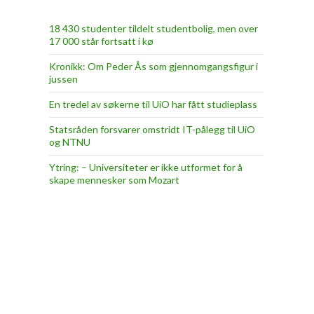
18 430 studenter tildelt studentbolig, men over
17 000 står fortsatt i kø
Kronikk: Om Peder Ås som gjennomgangsfigur i
jussen
En tredel av søkerne til UiO har fått studieplass
Statsråden forsvarer omstridt IT-pålegg til UiO
og NTNU
Ytring: – Universiteter er ikke utformet for å
skape mennesker som Mozart