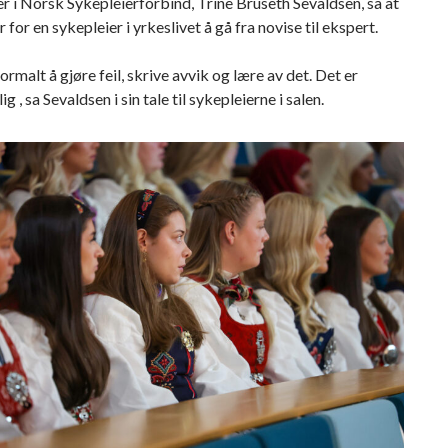
r i Norsk Sykepleierforbind, Trine Bruseth Sevaldsen, sa at
år for en sykepleier i yrkeslivet å gå fra novise til ekspert.
ormalt å gjøre feil, skrive avvik og lære av det. Det er
 , sa Sevaldsen i sin tale til sykepleierne i salen.