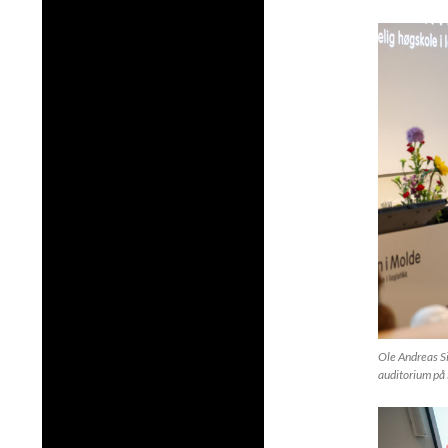
Ole Andreas S
auditorium på