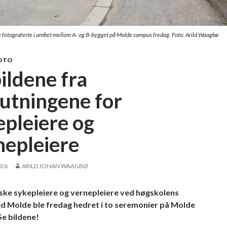
e fotograferte i amfiet mellom A- og B-bygget på Molde campus fredag. Foto: Arild Waagbø
OTO
ildene fra
lutningene for
epleiere og
nepleiere
026
ARILD JOHAN WAAGBØ
ske sykepleiere og vernepleiere ved høgskolens
d Molde ble fredag hedret i to seremonier på Molde
e bildene!