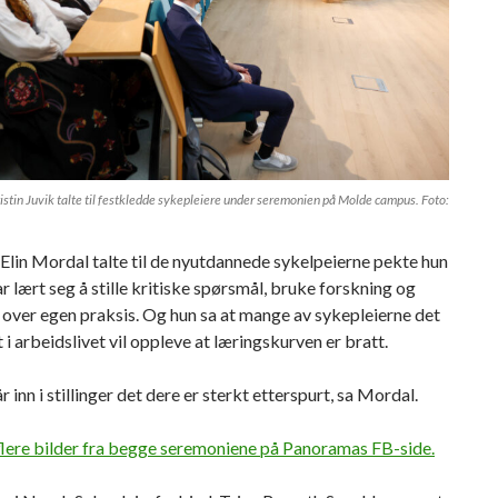
istin Juvik talte til festkledde sykepleiere under seremonien på Molde campus. Foto:
Elin Mordal talte til de nyutdannede sykelpeierne pekte hun
ar lært seg å stille kritiske spørsmål, bruke forskning og
 over egen praksis. Og hun sa at mange av sykepleierne det
t i arbeidslivet vil oppleve at læringskurven er bratt.
 inn i stillinger det dere er sterkt etterspurt, sa Mordal.
flere bilder fra begge seremoniene på Panoramas FB-side.