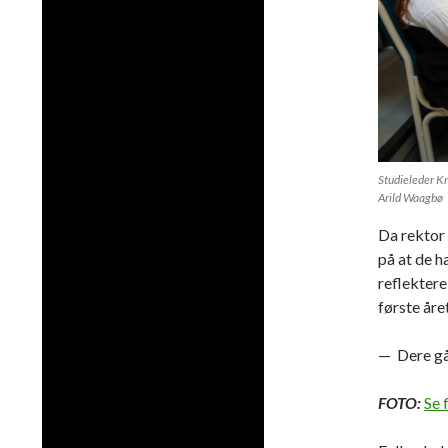
Studieleder Kr
Arild Waagbø
Da rektor 
på at de h
reflektere
første åre
— Dere går
FOTO:
Se 