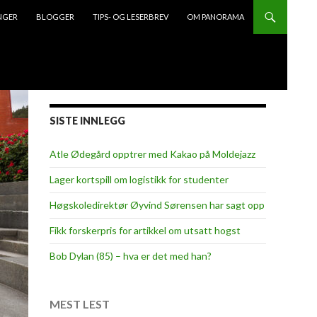
NGER
BLOGGER
TIPS- OG LESERBREV
OM PANORAMA
SISTE INNLEGG
Atle Ødegård opptrer med Kakao på Moldejazz
Lager kortspill om logistikk for studenter
Høgskoledirektør Øyvind Sørensen har sagt opp
Fikk forskerpris for artikkel om utsatt hogst
Bob Dylan (85) – hva er det med han?
MEST LEST