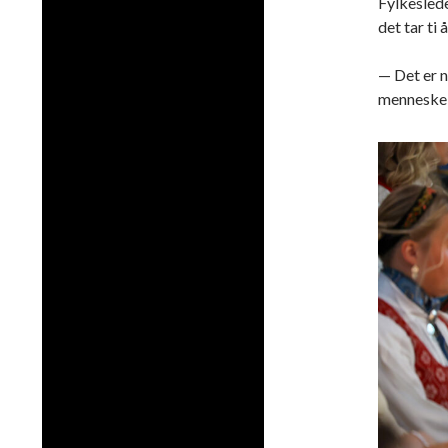
Fylkeslede
det tar ti 
— Det er n
menneskelig