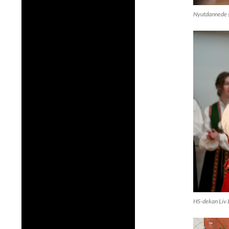
Nyutdannede s
HS-dekan Liv B