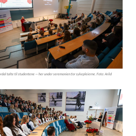
rdal talte til studentene — her under seremonien for sykepleierne. Foto: Arild