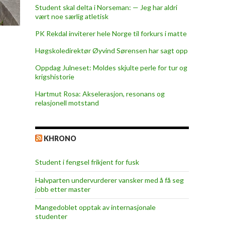
Student skal delta i Norseman: — Jeg har aldri
vært noe særlig atletisk
PK Rekdal inviterer hele Norge til forkurs i matte
Høgskoledirektør Øyvind Sørensen har sagt opp
Oppdag Julneset: Moldes skjulte perle for tur og
krigshistorie
Hartmut Rosa: Akselerasjon, resonans og
relasjonell motstand
KHRONO
Student i fengsel frikjent for fusk
Halvparten undervurderer vansker med å få seg
jobb etter master
Mangedoblet opptak av internasjonale
studenter