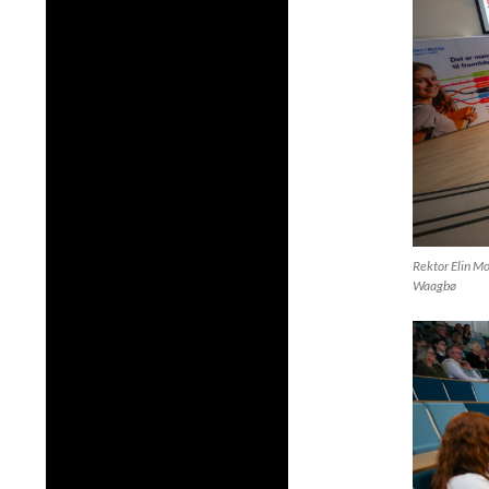
Rektor Elin Mo
Waagbø