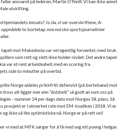
faller ansvaret på lederen, Martin O’Neill. Vi kan ikke annet
fale utskifting.
 hjemlandets innsats? Jo da, vi ser overskriftene, A-
 oppnådde to bortetap, noe norske sportsjournalister
aller.
e tapet mot Makedonia var vel egentlig forventet, med bruk
pillere som rett og slett ikke holder nivået. Det andre tapet
ia var et rent arbeidsuhell, med en scoring fra
ts side to minutter på overtid.
spilte Norge aldeles prikkfritt defensivt (på bortebane) mot
m tross alt ligger mer enn ”dobbelt” så godt an som oss på
ingen – nummer 24 per dags dato mot Norges 58. plass. Så
 prosjekt er i utmerket rute mot EM-kvaliken i 2018. Vi er
og ikke så lite optimistiske nå. Norge er på rett vei!
ner vi med at MFK sørger for å få med seg ett poeng i helgas