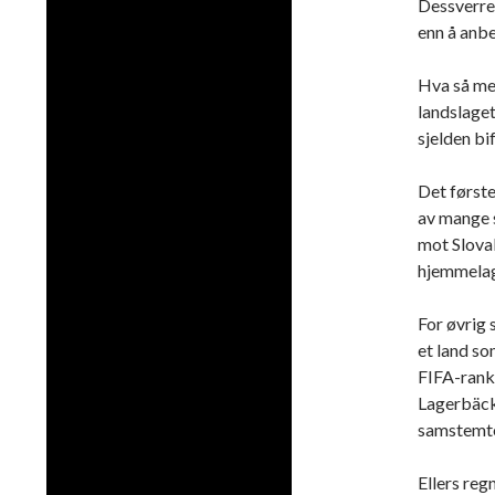
Dessverre 
enn å anbe
Hva så med
landslaget
sjelden bif
Det først
av mange s
mot Slovak
hjemmelage
For øvrig 
et land so
FIFA-rank
Lagerbäcks
samstemte 
Ellers reg