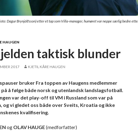
Foto: Dagur Brynjólfsson) etter et tap som Villa-manager, humøret var neppe særlig bedre ette
RE HAUGEN
sjelden taktisk blunder
EMBER 2017
KJETIL KÅRE HAUGEN
agspauser bruker Fra toppen av Haugens medlemmer
d på å følge både norsk og utenlandsk landslagsfotball.
gen var det play-off til VM i Russland som var på
 og vi gledet oss både over Sveits, Kroatia og ikke
nskenes kvalifisering.
EN
og
OLAV HAUGE
(medforfatter)