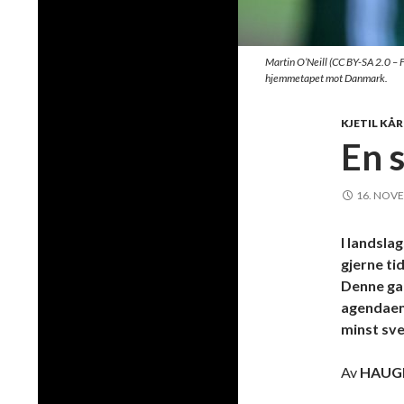
Martin O’Neill (CC BY-SA 2.0 – 
hjemmetapet mot Danmark.
KJETIL KÅ
En 
16. NOV
I landsl
gjerne ti
Denne gan
agendaen,
minst sve
Av
HAUG