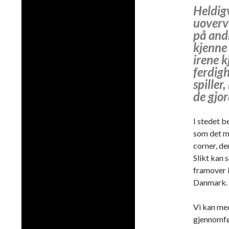
Heldigv
uovervi
på and
kjenne 
irene k
ferdigh
spiller
de gjor
I stedet b
som det må
corner, de
Slikt kan 
framover i
Danmark.
Vi kan med
gjennomfør