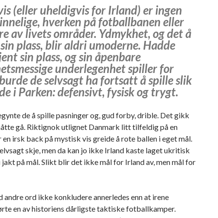
is (eller uheldigvis for Irland) er ingen
nnelige, hverken på fotballbanen eller
re av livets områder. Ydmykhet, og det å
sin plass, blir aldri umoderne. Hadde
jent sin plass, og sin åpenbare
etsmessige underlegenhet spiller for
, burde de selvsagt ha fortsatt å spille slik
de i Parken: defensivt, fysisk og trygt.
egynte de å spille pasninger og, gud forby, drible. Det gikk
tte gå. Riktignok utlignet Danmark litt tilfeldig på en
r en irsk back på mystisk vis greide å rote ballen i eget mål.
selvsagt skje, men da kan jo ikke Irland kaste laget ukritisk
 jakt på mål. Slikt blir det ikke mål for Irland av, men mål for
 andre ord ikke konkludere annerledes enn at irene
te en av historiens dårligste taktiske fotballkamper.