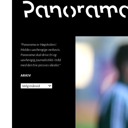
Søk
"Panorama er Høgskolen i
Moldes uavhengige nettavis.
Panorama skal drive fri og
uavhengig journalistikk i tråd
med den frie presses idealer."
ARKIV
A
r
k
i
v