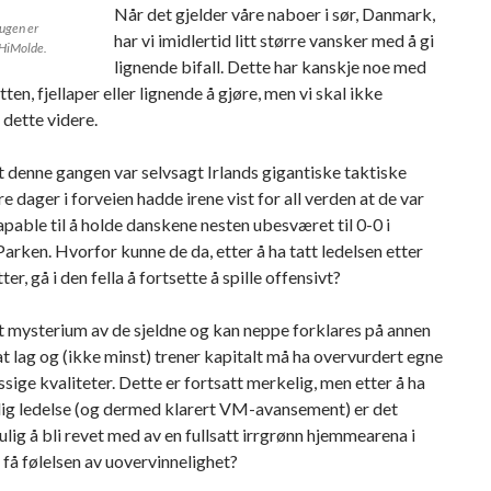
Når det gjelder våre naboer i sør, Danmark,
ugen er
har vi imidlertid litt større vansker med å gi
 HiMolde.
lignende bifall. Dette har kanskje noe med
ten, fjellaper eller lignende å gjøre, men vi skal ikke
dette videre.
denne gangen var selvsagt Irlands gigantiske taktiske
re dager i forveien hadde irene vist for all verden at de var
pable til å holde danskene nesten ubesværet til 0-0 i
arken. Hvorfor kunne de da, etter å ha tatt ledelsen etter
er, gå i den fella å fortsette å spille offensivt?
t mysterium av de sjeldne og kan neppe forklares på annen
t lag og (ikke minst) trener kapitalt må ha overvurdert egne
sige kvaliteter. Dette er fortsatt merkelig, men etter å ha
dlig ledelse (og dermed klarert VM-avansement) er det
lig å bli revet med av en fullsatt irrgrønn hjemmearena i
 få følelsen av uovervinnelighet?