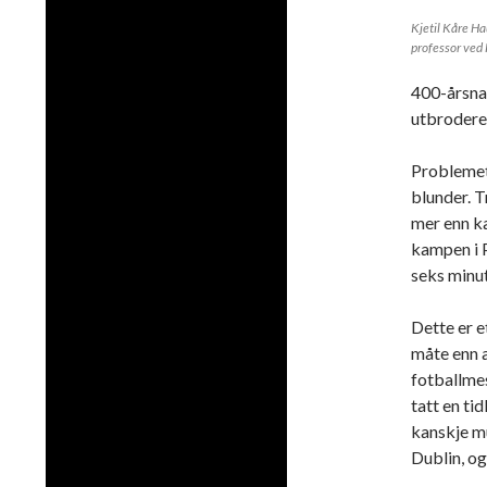
Kjetil Kåre Ha
professor ved
400-årsnat
utbrodere 
Problemet 
blunder. T
mer enn ka
kampen i P
seks minutt
Dette er e
måte enn a
fotballmes
tatt en ti
kanskje mu
Dublin, og