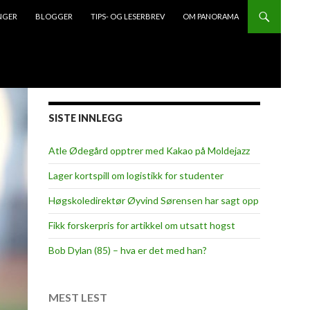
NGER
BLOGGER
TIPS- OG LESERBREV
OM PANORAMA
SISTE INNLEGG
Atle Ødegård opptrer med Kakao på Moldejazz
Lager kortspill om logistikk for studenter
Høgskoledirektør Øyvind Sørensen har sagt opp
Fikk forskerpris for artikkel om utsatt hogst
Bob Dylan (85) – hva er det med han?
MEST LEST