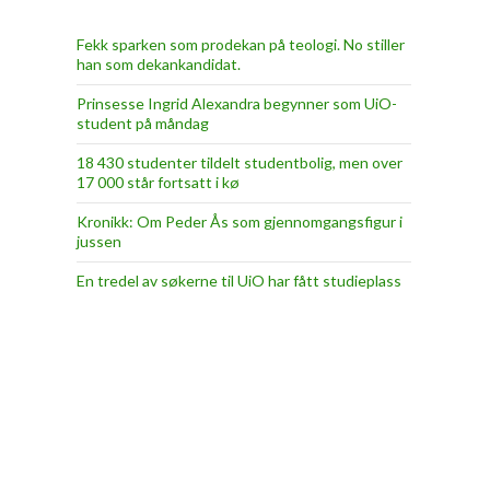
Fekk sparken som prodekan på teologi. No stiller
han som dekankandidat.
Prinsesse Ingrid Alexandra begynner som UiO-
student på måndag
18 430 studenter tildelt studentbolig, men over
17 000 står fortsatt i kø
Kronikk: Om Peder Ås som gjennomgangsfigur i
jussen
En tredel av søkerne til UiO har fått studieplass