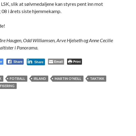
SK, slik at sølvmedaljene kan styres pent inn mot
 08 i årets siste hjemmekamp.
de!
Kåre Haugen, Odd Williamsen, Arve Hjelseth og Anne Cecilie
altister i Panorama.
er
Email
Print
Share
Share
K
FOTBALL
IRLAND
MARTIN O'NEILL
TAKTIKK
FISERING