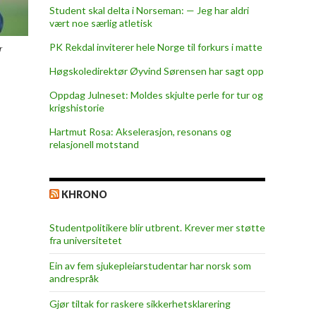
Student skal delta i Norseman: — Jeg har aldri
vært noe særlig atletisk
PK Rekdal inviterer hele Norge til forkurs i matte
r
Høgskoledirektør Øyvind Sørensen har sagt opp
Oppdag Julneset: Moldes skjulte perle for tur og
krigshistorie
Hartmut Rosa: Akselerasjon, resonans og
relasjonell motstand
KHRONO
Studentpolitikere blir utbrent. Krever mer støtte
fra universitetet
Ein av fem sjukepleiar­studentar har norsk som
andrespråk
Gjør tiltak for raskere sikkerhets­klarering