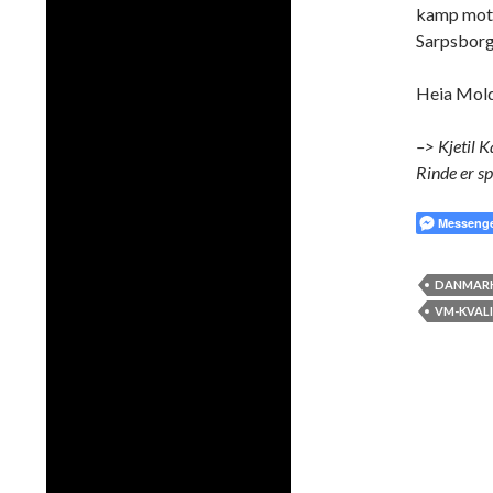
kamp mot L
Sarpsborg
Heia Mol
–> Kjetil 
Rinde er sp
Messeng
DANMAR
VM-KVALI