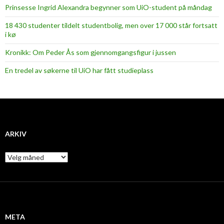
Prinsesse Ingrid Alexandra begynner som UiO-student på måndag
18 430 studenter tildelt studentbolig, men over 17 000 står fortsatt
i kø
Kronikk: Om Peder Ås som gjennomgangsfigur i jussen
En tredel av søkerne til UiO har fått studieplass
ARKIV
A
r
k
i
v
META