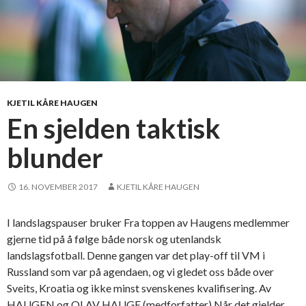
KJETIL KÅRE HAUGEN
En sjelden taktisk
blunder
16. NOVEMBER 2017
KJETIL KÅRE HAUGEN
I landslagspauser bruker Fra toppen av Haugens medlemmer
gjerne tid på å følge både norsk og utenlandsk
landslagsfotball. Denne gangen var det play-off til VM i
Russland som var på agendaen, og vi gledet oss både over
Sveits, Kroatia og ikke minst svenskenes kvalifisering. Av
HAUGEN og OLAV HAUGE (medforfatter) Når det gjelder