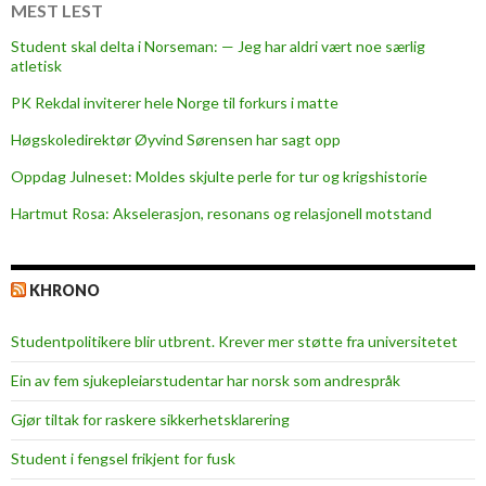
u
MEST LEST
n
Student skal delta i Norseman: — Jeg har aldri vært noe særlig
d
atletisk
e
PK Rekdal inviterer hele Norge til forkurs i matte
r
Høgskoledirektør Øyvind Sørensen har sagt opp
Oppdag Julneset: Moldes skjulte perle for tur og krigshistorie
Hartmut Rosa: Akselerasjon, resonans og relasjonell motstand
KHRONO
Studentpolitikere blir utbrent. Krever mer støtte fra universitetet
Ein av fem sjukepleiar­studentar har norsk som andrespråk
Gjør tiltak for raskere sikkerhets­klarering
Student i fengsel frikjent for fusk