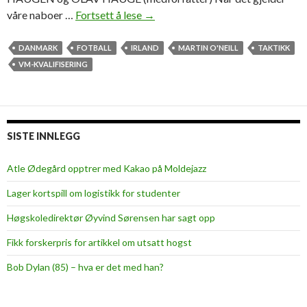
våre naboer …
Fortsett å lese
E
→
n
s
DANMARK
FOTBALL
IRLAND
MARTIN O'NEILL
TAKTIKK
j
VM-KVALIFISERING
e
l
d
e
SISTE INNLEGG
n
t
Atle Ødegård opptrer med Kakao på Moldejazz
a
Lager kortspill om logistikk for studenter
k
t
Høgskoledirektør Øyvind Sørensen har sagt opp
i
Fikk forskerpris for artikkel om utsatt hogst
s
k
Bob Dylan (85) – hva er det med han?
b
l