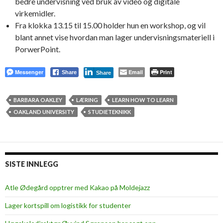
bedre undervisning ved bruk av video og digitale
virkemidler.
Fra klokka 13.15 til 15.00 holder hun en workshop, og vil
blant annet vise hvordan man lager undervisningsmateriell i
PorwerPoint.
Messenger
Email
Print
Share
Share
BARBARA OAKLEY
LÆRING
LEARN HOW TO LEARN
OAKLAND UNIVERSITY
STUDIETEKNIKK
SISTE INNLEGG
Atle Ødegård opptrer med Kakao på Moldejazz
Lager kortspill om logistikk for studenter