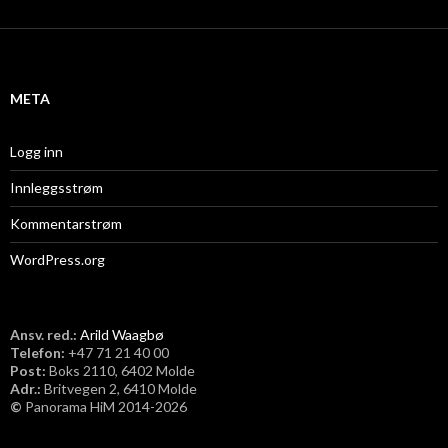
k
i
v
META
Logg inn
Innleggsstrøm
Kommentarstrøm
WordPress.org
Ansv. red.:
Arild Waagbø
Telefon:
​+47 71 21 40 00
Post:
Boks 2110, 6402 Molde
Adr.:
Britvegen 2, 6410 Molde
©
Panorama HiM 2014-2026