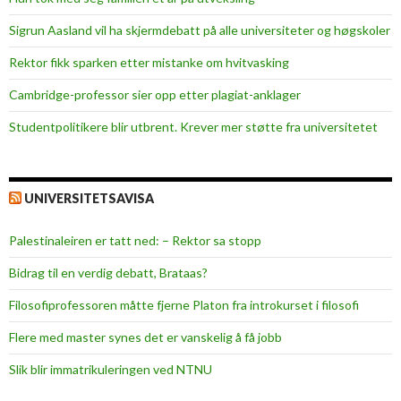
Sigrun Aasland vil ha skjerm­debatt på alle universiteter og høgskoler
Rektor fikk sparken etter mistanke om hvitvasking
Cambridge-professor sier opp etter plagiat-anklager
Studentpolitikere blir utbrent. Krever mer støtte fra universitetet
UNIVERSITETSAVISA
Palestinaleiren er tatt ned: – Rektor sa stopp
Bidrag til en verdig debatt, Brataas?
Filosofiprofessoren måtte fjerne Platon fra introkurset i filosofi
Flere med master synes det er vanskelig å få jobb
Slik blir immatrikuleringen ved NTNU