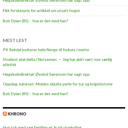
Høgskoledirektør Øyvind Sørensen har sagt opp
Fikk forskerpris for artikkel om utsatt hogst
Bob Dylan (85) – hva er det med han?
MEST LEST
PK Rekdal inviterer hele Norge til forkurs i matte
Student skal delta i Norseman: — Jeg har aldri vært noe særlig
atletisk
Høgskoledirektør Øyvind Sørensen har sagt opp
Oppdag Julneset: Moldes skjulte perle for tur og krigshistorie
Bob Dylan (85) – hva er det med han?
KHRONO
Hun tok med seg familien et år på utveksling