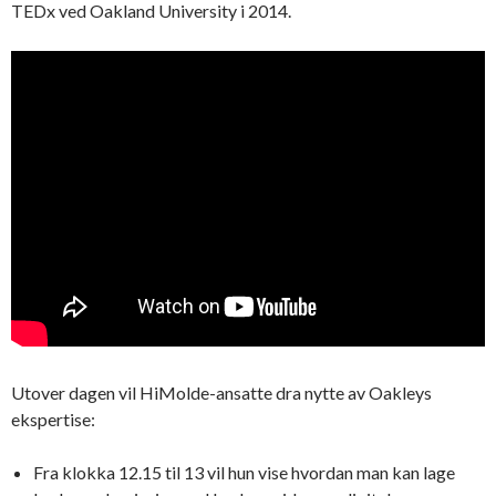
TEDx ved Oakland University i 2014.
Utover dagen vil HiMolde-ansatte dra nytte av Oakleys
ekspertise:
Fra klokka 12.15 til 13 vil hun vise hvordan man kan lage