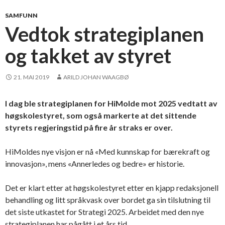
SAMFUNN
Vedtok strategiplanen
og takket av styret
21. MAI 2019
ARILD JOHAN WAAGBØ
I dag ble strategiplanen for HiMolde mot 2025 vedtatt av
høgskolestyret, som også markerte at det sittende
styrets regjeringstid på fire år straks er over.
HiMoldes nye visjon er nå «Med kunnskap for bærekraft og
innovasjon», mens «Annerledes og bedre» er historie.
Det er klart etter at høgskolestyret etter en kjapp redaksjonell
behandling og litt språkvask over bordet ga sin tilslutning til
det siste utkastet for Strategi 2025. Arbeidet med den nye
strategiplanen har pågått i et års tid.