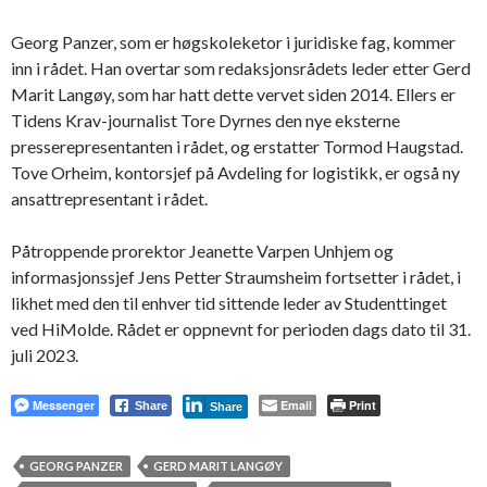
Georg Panzer, som er høgskoleketor i juridiske fag, kommer
inn i rådet. Han overtar som redaksjonsrådets leder etter Gerd
Marit Langøy, som har hatt dette vervet siden 2014. Ellers er
Tidens Krav-journalist Tore Dyrnes den nye eksterne
presserepresentanten i rådet, og erstatter Tormod Haugstad.
Tove Orheim, kontorsjef på Avdeling for logistikk, er også ny
ansattrepresentant i rådet.
Påtroppende prorektor Jeanette Varpen Unhjem og
informasjonssjef Jens Petter Straumsheim fortsetter i rådet, i
likhet med den til enhver tid sittende leder av Studenttinget
ved HiMolde. Rådet er oppnevnt for perioden dags dato til 31.
juli 2023.
Messenger
Email
Print
Share
Share
GEORG PANZER
GERD MARIT LANGØY