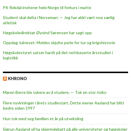
PK Rekdal inviterer hele Norge til forkurs i matte
Student skal delta i Norseman: — Jeg har aldri vært noe særlig
atletisk
Høgskoledirektør Øyvind Sørensen har sagt opp
Oppdag Julneset: Moldes skjulte perle for tur og krigshistorie
Høgskolestyret satser hardt på det nettbaserte årsstudiet i
logistikk
KHRONO
Maren Berre ble sykere av å studere. — Tok en stor risiko
Flere nyvinninger i årets studiestart. Dette mener Aasland har blitt
bedre siden 1997
Hun tok med seg familien et år på utveksling
Sigrun Aasland vil ha skjerm­debatt på alle universiteter og høgskoler