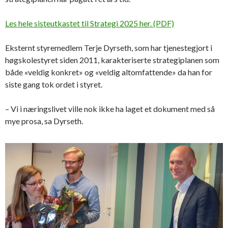
Les hele sisteutkastet til Strategi 2025 her. (PDF)
Eksternt styremedlem Terje Dyrseth, som har tjenestegjort i
høgskolestyret siden 2011, karakteriserte strategiplanen som
både «veldig konkret» og «veldig altomfattende» da han for
siste gang tok ordet i styret.
– Vi i næringslivet ville nok ikke ha laget et dokument med så
mye prosa, sa Dyrseth.