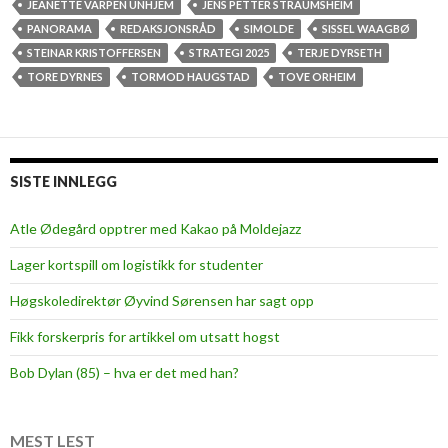
JEANETTE VARPEN UNHJEM
JENS PETTER STRAUMSHEIM
PANORAMA
REDAKSJONSRÅD
SIMOLDE
SISSEL WAAGBØ
STEINAR KRISTOFFERSEN
STRATEGI 2025
TERJE DYRSETH
TORE DYRNES
TORMOD HAUGSTAD
TOVE ORHEIM
SISTE INNLEGG
Atle Ødegård opptrer med Kakao på Moldejazz
Lager kortspill om logistikk for studenter
Høgskoledirektør Øyvind Sørensen har sagt opp
Fikk forskerpris for artikkel om utsatt hogst
Bob Dylan (85) – hva er det med han?
MEST LEST