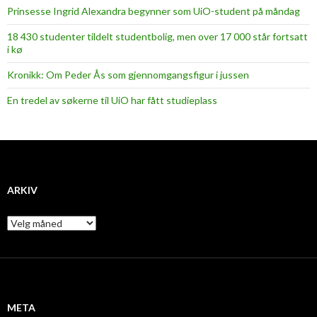
Prinsesse Ingrid Alexandra begynner som UiO-student på måndag
18 430 studenter tildelt studentbolig, men over 17 000 står fortsatt
i kø
Kronikk: Om Peder Ås som gjennomgangsfigur i jussen
En tredel av søkerne til UiO har fått studieplass
ARKIV
A
r
k
i
v
META