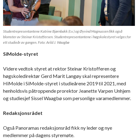
Studentrepresentantene Katrine Bjørnbakk (t.v.) og Øyvind Magnussen fikk også
blomster av Steinar Kristoffersen. Studentrepresentantene i høgskolestyret velges for
ett studieår av gangen. Foto: Arild J. Waagbø
SiMolde-styret
Videre vedtok styret at rektor Steinar Kristofferen og
høgskoledirektør Gerd Marit Langøy skal representere
HiMolde i SiMolde-styret i studieårene 2019 til 2021, med
henholdsvis påtroppende prorektor Jeanette Varpen Unhjem
og studiesjef Sissel Waagbø som personlige varamedlemmer.
Redaksjonsrådet
Også Panoramas redaksjonsråd fikk ny leder og nye
medlemmer på dagens styremøte.