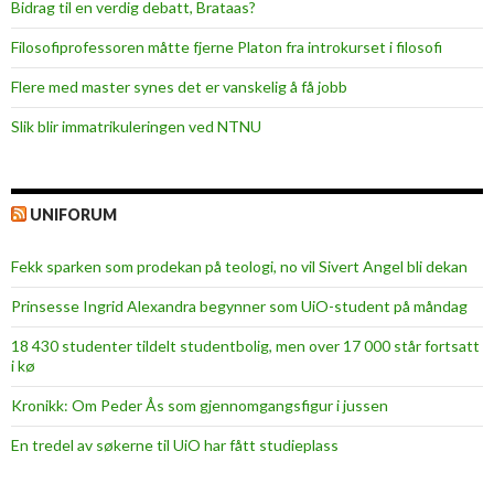
Bidrag til en verdig debatt, Brataas?
Filosofiprofessoren måtte fjerne Platon fra introkurset i filosofi
Flere med master synes det er vanskelig å få jobb
Slik blir immatrikuleringen ved NTNU
UNIFORUM
Fekk sparken som prodekan på teologi, no vil Sivert Angel bli dekan
Prinsesse Ingrid Alexandra begynner som UiO-student på måndag
18 430 studenter tildelt studentbolig, men over 17 000 står fortsatt
i kø
Kronikk: Om Peder Ås som gjennomgangsfigur i jussen
En tredel av søkerne til UiO har fått studieplass