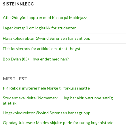
SISTE INNLEGG
Atle Ødegård opptrer med Kakao på Moldejazz
Lager kortspill om logistikk for studenter
Høgskoledirektør Øyvind Sørensen har sagt opp
Fikk forskerpris for artikkel om utsatt hogst
Bob Dylan (85) – hva er det med han?
MEST LEST
PK Rekdal inviterer hele Norge til forkurs i matte
Student skal delta i Norseman: — Jeg har aldri vært noe særlig
atletisk
Høgskoledirektør Øyvind Sørensen har sagt opp
Oppdag Julneset: Moldes skjulte perle for tur og krigshistorie