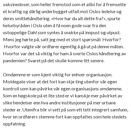
vaksinedoser, som heller fremstod som et alibi for å fremsette
et kraftig og dårlig underbygget utfall mot Oslos ledelse og
deres smittehåndtering. «Hvor har du alt dette fra?», spurte
helsebyråden i Oslo uten å få noen gode svar fra den
ustoppelige Dahl som syntes å snakke på innpust og utpust.
Mens jeg hørte på, satt jeg med et stort spørsmål: Hvorfor?
Hvorfor valgte vår ordfører egentlig å gå ut på denne måten.
Hvorfor var det så viktig for ham å sverte Oslos håndtering av
pandemien? Svaret på det skulle komme litt senere.
Omdømme er som kjent viktig for enhver organisasjon.
Moldegate viser at det fort kan skje ting utenfor vår egen
kontroll som kan påvirke vår egen organisasjons omdømme.
Som en høgskole på et lite sted er vi kanskje mer påvirket av
slike hendelser enn hva andre institusjoner på mer urbane
steder er. Utenifra blir vi sett på som ett tett integrert samfunn,
hvor en ordførers stemme fort kan oppfattes som hele stedets
oppfatning.