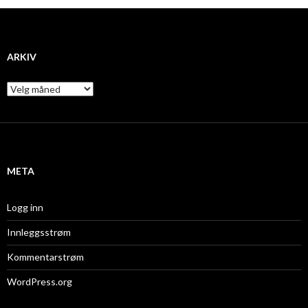
ARKIV
A
r
k
i
v
META
Logg inn
Innleggsstrøm
Kommentarstrøm
WordPress.org