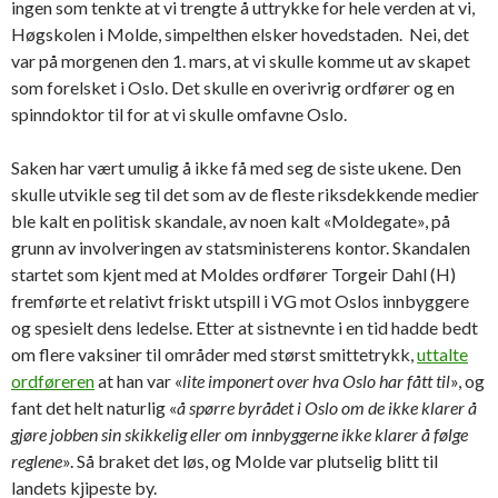
ingen som tenkte at vi trengte å uttrykke for hele verden at vi,
Høgskolen i Molde, simpelthen elsker hovedstaden. Nei, det
var på morgenen den 1. mars, at vi skulle komme ut av skapet
som forelsket i Oslo. Det skulle en overivrig ordfører og en
spinndoktor til for at vi skulle omfavne Oslo.
Saken har vært umulig å ikke få med seg de siste ukene. Den
skulle utvikle seg til det som av de fleste riksdekkende medier
ble kalt en politisk skandale, av noen kalt «Moldegate», på
grunn av involveringen av statsministerens kontor. Skandalen
startet som kjent med at Moldes ordfører Torgeir Dahl (H)
fremførte et relativt friskt utspill i VG mot Oslos innbyggere
og spesielt dens ledelse. Etter at sistnevnte i en tid hadde bedt
om flere vaksiner til områder med størst smittetrykk,
uttalte
ordføreren
at han var «
lite imponert over hva Oslo har fått til
», og
fant det helt naturlig «
å spørre byrådet i Oslo om de ikke klarer å
gjøre jobben sin skikkelig eller om innbyggerne ikke klarer å følge
reglene
». Så braket det løs, og Molde var plutselig blitt til
landets kjipeste by.