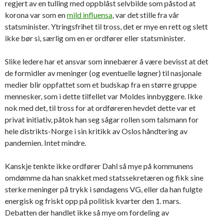
regjert av en tulling med oppblåst selvbilde som påstod at
korona var som en
mild influensa
, var det stille fra vår
statsminister. Ytringsfrihet til tross, det er mye en rett og slett
ikke bør si, særlig om en er ordfører eller statsminister.
Slike ledere har et ansvar som innebærer å være bevisst at det
de formidler av meninger (og eventuelle løgner) til nasjonale
medier blir oppfattet som et budskap fra en større gruppe
mennesker, som i dette tilfellet var Moldes innbyggere. Ikke
nok med det, til tross for at ordføreren hevdet dette var et
privat initiativ, påtok han seg sågar rollen som talsmann for
hele distrikts-Norge i sin kritikk av Oslos håndtering av
pandemien. Intet mindre.
Kanskje tenkte ikke ordfører Dahl så mye på kommunens
omdømme da han snakket med statssekretæren og fikk sine
sterke meninger på trykk i søndagens VG, eller da han fulgte
energisk og friskt opp på politisk kvarter den 1. mars.
Debatten der handlet ikke så mye om fordeling av