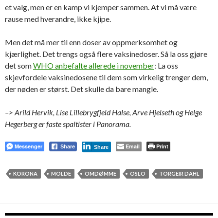
et valg, men er en kamp vi kjemper sammen. At vi må være
rause med hverandre, ikke kjipe.
Men det må mer til enn doser av oppmerksomhet og
kjærlighet. Det trengs også flere vaksinedoser. Så la oss gjøre
det som
WHO anbefalte allerede i november
: La oss
skjevfordele vaksinedosene til dem som virkelig trenger dem,
der nøden er størst. Det skulle da bare mangle.
–> Arild Hervik, Lise Lillebrygfjeld Halse, Arve Hjelseth og Helge
Hegerberg er faste spaltister i Panorama.
Messenger
Email
Print
Share
Share
KORONA
MOLDE
OMDØMME
OSLO
TORGEIR DAHL