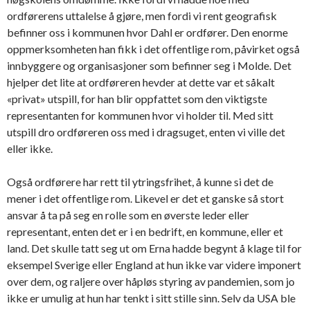
ordførerens uttalelse å gjøre, men fordi vi rent geografisk
befinner oss i kommunen hvor Dahl er ordfører. Den enorme
oppmerksomheten han fikk i det offentlige rom, påvirket også
innbyggere og organisasjoner som befinner seg i Molde. Det
hjelper det lite at ordføreren hevder at dette var et såkalt
«privat» utspill, for han blir oppfattet som den viktigste
representanten for kommunen hvor vi holder til. Med sitt
utspill dro ordføreren oss med i dragsuget, enten vi ville det
eller ikke.
Også ordførere har rett til ytringsfrihet, å kunne si det de
mener i det offentlige rom. Likevel er det et ganske så stort
ansvar å ta på seg en rolle som en øverste leder eller
representant, enten det er i en bedrift, en kommune, eller et
land. Det skulle tatt seg ut om Erna hadde begynt å klage til for
eksempel Sverige eller England at hun ikke var videre imponert
over dem, og raljere over håpløs styring av pandemien, som jo
ikke er umulig at hun har tenkt i sitt stille sinn. Selv da USA ble