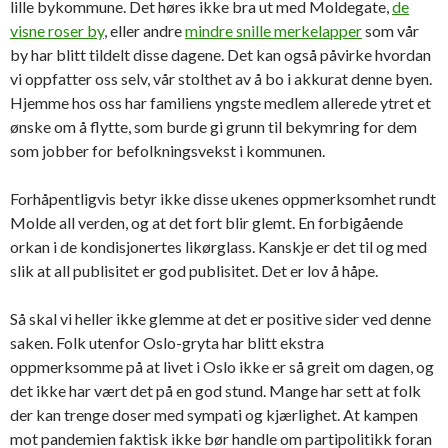
lille bykommune. Det høres ikke bra ut med Moldegate,
de
visne roser by
, eller andre
mindre snille merkelapper
som vår
by har blitt tildelt disse dagene. Det kan også påvirke hvordan
vi oppfatter oss selv, vår stolthet av å bo i akkurat denne byen.
Hjemme hos oss har familiens yngste medlem allerede ytret et
ønske om å flytte, som burde gi grunn til bekymring for dem
som jobber for befolkningsvekst i kommunen.
Forhåpentligvis betyr ikke disse ukenes oppmerksomhet rundt
Molde all verden, og at det fort blir glemt. En forbigående
orkan i de kondisjonertes likørglass. Kanskje er det til og med
slik at all publisitet er god publisitet. Det er lov å håpe.
Så skal vi heller ikke glemme at det er positive sider ved denne
saken. Folk utenfor Oslo-gryta har blitt ekstra
oppmerksomme på at livet i Oslo ikke er så greit om dagen, og
det ikke har vært det på en god stund. Mange har sett at folk
der kan trenge doser med sympati og kjærlighet. At kampen
mot pandemien faktisk ikke bør handle om partipolitikk foran