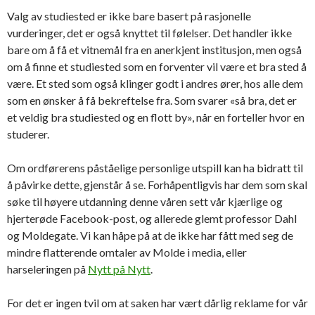
Valg av studiested er ikke bare basert på rasjonelle
vurderinger, det er også knyttet til følelser. Det handler ikke
bare om å få et vitnemål fra en anerkjent institusjon, men også
om å finne et studiested som en forventer vil være et bra sted å
være. Et sted som også klinger godt i andres ører, hos alle dem
som en ønsker å få bekreftelse fra. Som svarer «så bra, det er
et veldig bra studiested og en flott by», når en forteller hvor en
studerer.
Om ordførerens påståelige personlige utspill kan ha bidratt til
å påvirke dette, gjenstår å se. Forhåpentligvis har dem som skal
søke til høyere utdanning denne våren sett vår kjærlige og
hjerterøde Facebook-post, og allerede glemt professor Dahl
og Moldegate. Vi kan håpe på at de ikke har fått med seg de
mindre flatterende omtaler av Molde i media, eller
harseleringen på
Nytt på Nytt
.
For det er ingen tvil om at saken har vært dårlig reklame for vår