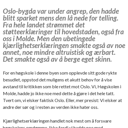
Oslo-bygda var under angrep, den hadde
blitt sparket mens den lå nede for telling.
Fra hele landet strømmet det
støtteerklæringer til hovedstaden, også fra
oss i Molde. Men den ubetingede
kjærlighetserklæringen smakte også av noe
annet, noe mindre altruistisk og ærbart.
Det smakte også av å berge eget skinn.
For en høgskole i denne byen som opplevde sitt gode rykte
besudlet, oppstod det muligens et akutt behov for å vise
avstand til kritikken som ble rettet mot Oslo. Vi, Høgskolen i
Molde, hadde jo ikke noe med dette å gjøre i det hele tatt.
Tvert om, vi elsker faktisk Oslo. Eller, mer presist: Vi elsker at
andre der sør og i resten av verden ikke hater oss.
Kjærlighetserklæringen handlet nok mest om å forsvare
høgskolens omdømme. Ikke fordi vi hadde noe med