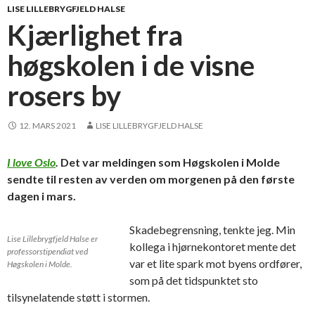
LISE LILLEBRYGFJELD HALSE
Kjærlighet fra
høgskolen i de visne
rosers by
12. MARS 2021
LISE LILLEBRYGFJELD HALSE
I love Oslo
.
Det var meldingen som Høgskolen i Molde
sendte til resten av verden om morgenen på den første
dagen i mars.
Skadebegrensning, tenkte jeg. Min
Lise Lillebrygfjeld Halse er
kollega i hjørnekontoret mente det
professorstipendiat ved
var et lite spark mot byens ordfører,
Høgskolen i Molde.
som på det tidspunktet sto
tilsynelatende støtt i stormen.