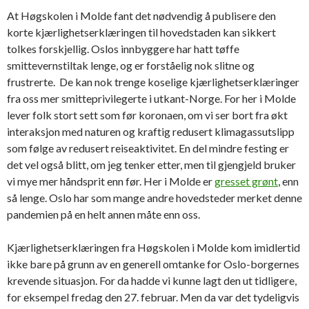
At Høgskolen i Molde fant det nødvendig å publisere den
korte kjærlighetserklæringen til hovedstaden kan sikkert
tolkes forskjellig. Oslos innbyggere har hatt tøffe
smittevernstiltak lenge, og er forståelig nok slitne og
frustrerte. De kan nok trenge koselige kjærlighetserklæringer
fra oss mer smitteprivilegerte i utkant-Norge. For her i Molde
lever folk stort sett som før koronaen, om vi ser bort fra økt
interaksjon med naturen og kraftig redusert klimagassutslipp
som følge av redusert reiseaktivitet. En del mindre festing er
det vel også blitt, om jeg tenker etter, men til gjengjeld bruker
vi mye mer håndsprit enn før. Her i Molde er
gresset grønt
, enn
så lenge. Oslo har som mange andre hovedsteder merket denne
pandemien på en helt annen måte enn oss.
Kjærlighetserklæringen fra Høgskolen i Molde kom imidlertid
ikke bare på grunn av en generell omtanke for Oslo-borgernes
krevende situasjon. For da hadde vi kunne lagt den ut tidligere,
for eksempel fredag den 27. februar. Men da var det tydeligvis