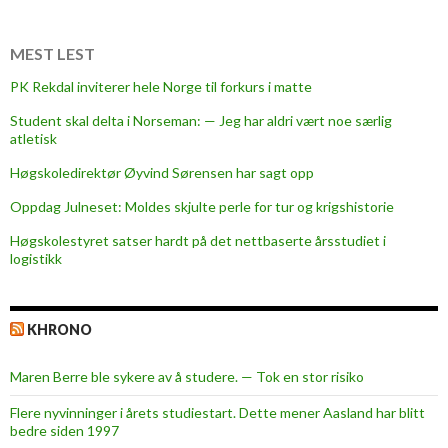
MEST LEST
PK Rekdal inviterer hele Norge til forkurs i matte
Student skal delta i Norseman: — Jeg har aldri vært noe særlig
atletisk
Høgskoledirektør Øyvind Sørensen har sagt opp
Oppdag Julneset: Moldes skjulte perle for tur og krigshistorie
Høgskolestyret satser hardt på det nettbaserte årsstudiet i
logistikk
KHRONO
Maren Berre ble sykere av å studere. — Tok en stor risiko
Flere nyvinninger i årets studiestart. Dette mener Aasland har blitt
bedre siden 1997