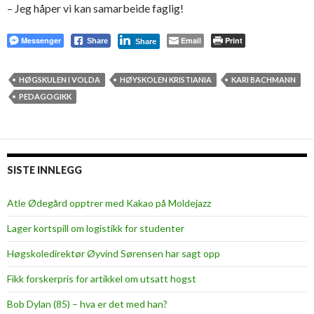
– Jeg håper vi kan samarbeide faglig!
Messenger
Email
Print
Share
Share
HØGSKULEN I VOLDA
HØYSKOLEN KRISTIANIA
KARI BACHMANN
PEDAGOGIKK
SISTE INNLEGG
Atle Ødegård opptrer med Kakao på Moldejazz
Lager kortspill om logistikk for studenter
Høgskoledirektør Øyvind Sørensen har sagt opp
Fikk forskerpris for artikkel om utsatt hogst
Bob Dylan (85) – hva er det med han?