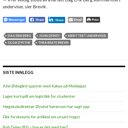
underviser, sier Brevik.
Messenger
Email
Print
Share
Share
DAG ERIK BERG
JOHN DEWEY
MERITTERT UNDERVISER
OLGA DYSTHE
THEA BEATE BREVIK
SISTE INNLEGG
Atle Ødegård opptrer med Kakao på Moldejazz
Lager kortspill om logistikk for studenter
Høgskoledirektør Øyvind Sørensen har sagt opp
Fikk forskerpris for artikkel om utsatt hogst
Bob Dylan (85) – hva er det med han?