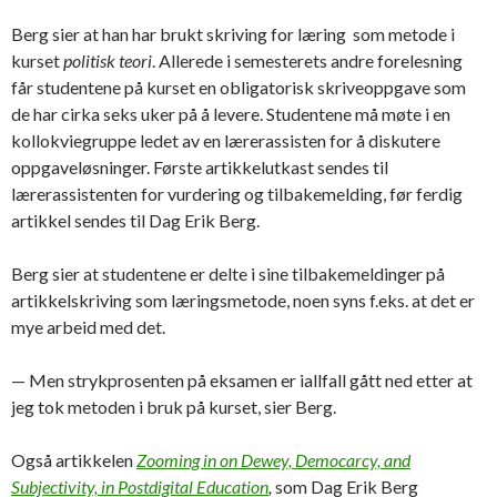
Berg sier at han har brukt skriving for læring som metode i
kurset
politisk teori
. Allerede i semesterets andre forelesning
får studentene på kurset en obligatorisk skriveoppgave som
de har cirka seks uker på å levere. Studentene må møte i en
kollokviegruppe ledet av en lærerassisten for å diskutere
oppgaveløsninger. Første artikkelutkast sendes til
lærerassistenten for vurdering og tilbakemelding, før ferdig
artikkel sendes til Dag Erik Berg.
Berg sier at studentene er delte i sine tilbakemeldinger på
artikkelskriving som læringsmetode, noen syns f.eks. at det er
mye arbeid med det.
— Men strykprosenten på eksamen er iallfall gått ned etter at
jeg tok metoden i bruk på kurset, sier Berg.
Også artikkelen
Zooming in on Dewey, Democarcy, and
Subjectivity, in Postdigital Education
,
som Dag Erik Berg