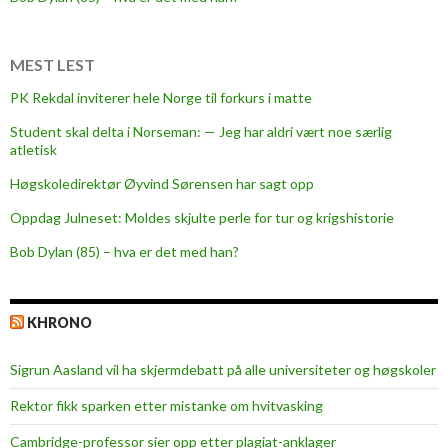
MEST LEST
PK Rekdal inviterer hele Norge til forkurs i matte
Student skal delta i Norseman: — Jeg har aldri vært noe særlig
atletisk
Høgskoledirektør Øyvind Sørensen har sagt opp
Oppdag Julneset: Moldes skjulte perle for tur og krigshistorie
Bob Dylan (85) – hva er det med han?
KHRONO
Sigrun Aasland vil ha skjerm­debatt på alle universiteter og høgskoler
Rektor fikk sparken etter mistanke om hvitvasking
Cambridge-professor sier opp etter plagiat-anklager