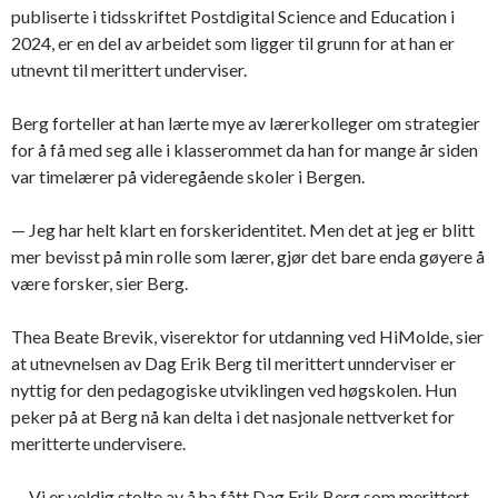
publiserte i tidsskriftet Postdigital Science and Education i
2024, er en del av arbeidet som ligger til grunn for at han er
utnevnt til merittert underviser.
Berg forteller at han lærte mye av lærerkolleger om strategier
for å få med seg alle i klasserommet da han for mange år siden
var timelærer på videregående skoler i Bergen.
— Jeg har helt klart en forskeridentitet. Men det at jeg er blitt
mer bevisst på min rolle som lærer, gjør det bare enda gøyere å
være forsker, sier Berg.
Thea Beate Brevik, viserektor for utdanning ved HiMolde, sier
at utnevnelsen av Dag Erik Berg til merittert unnderviser er
nyttig for den pedagogiske utviklingen ved høgskolen. Hun
peker på at Berg nå kan delta i det nasjonale nettverket for
meritterte undervisere.
— Vi er veldig stolte av å ha fått Dag Erik Berg som merittert