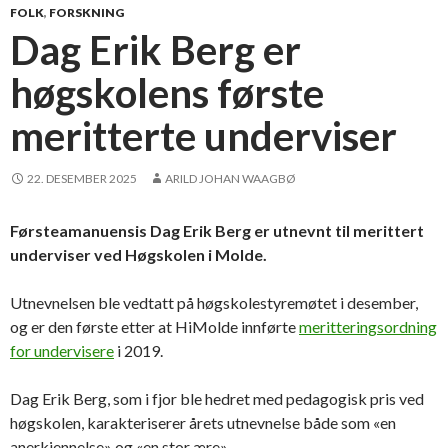
FOLK
,
FORSKNING
Dag Erik Berg er
høgskolens første
meritterte underviser
22. DESEMBER 2025
ARILD JOHAN WAAGBØ
Førsteamanuensis Dag Erik Berg er utnevnt til merittert
underviser ved Høgskolen i Molde.
Utnevnelsen ble vedtatt på høgskolestyremøtet i desember,
og er den første etter at HiMolde innførte
meritteringsordning
for undervisere
i 2019.
Dag Erik Berg, som i fjor ble hedret med pedagogisk pris ved
høgskolen, karakteriserer årets utnevnelse både som «en
anerkjennelse» og «en stor ære».