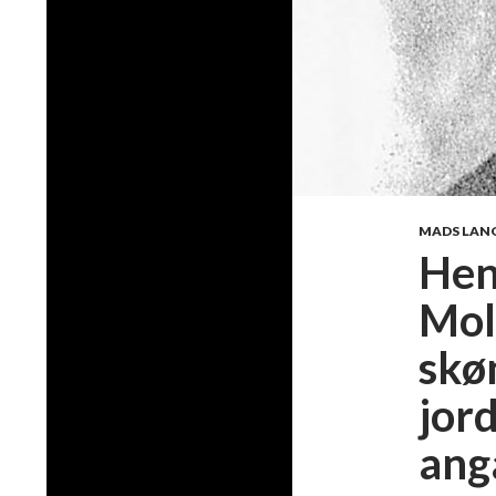
MADS LAN
Hen
Mol
skø
jor
ang