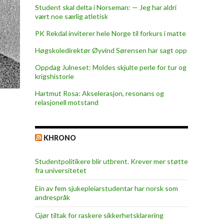
Student skal delta i Norseman: — Jeg har aldri
vært noe særlig atletisk
PK Rekdal inviterer hele Norge til forkurs i matte
Høgskoledirektør Øyvind Sørensen har sagt opp
Oppdag Julneset: Moldes skjulte perle for tur og
krigshistorie
Hartmut Rosa: Akselerasjon, resonans og
relasjonell motstand
KHRONO
Studentpolitikere blir utbrent. Krever mer støtte
fra universitetet
Ein av fem sjukepleiar­studentar har norsk som
andrespråk
Gjør tiltak for raskere sikkerhets­klarering