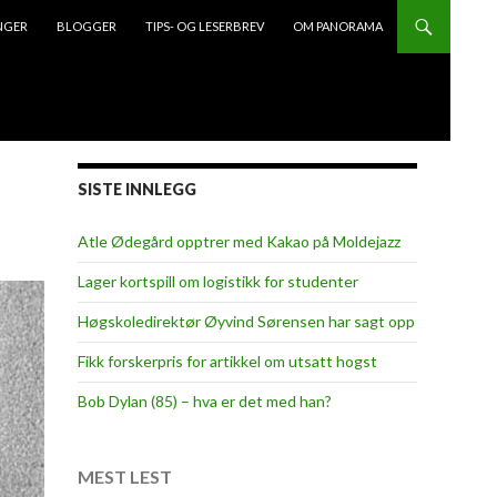
NGER
BLOGGER
TIPS- OG LESERBREV
OM PANORAMA
SISTE INNLEGG
Atle Ødegård opptrer med Kakao på Moldejazz
Lager kortspill om logistikk for studenter
Høgskoledirektør Øyvind Sørensen har sagt opp
Fikk forskerpris for artikkel om utsatt hogst
Bob Dylan (85) – hva er det med han?
MEST LEST