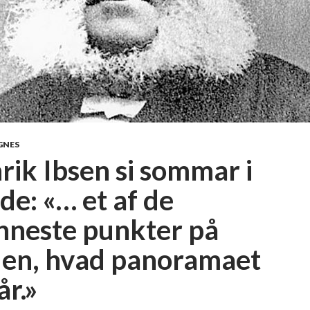
GNES
rik Ibsen si sommar i
de: «… et af de
nneste punkter på
den, hvad panoramaet
år.»