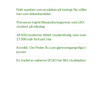
Fekk sparken som prodekan på teologi. No stiller
han som dekankandidat.
Prinsesse Ingrid Alexandra begynner som UiO-
student på måndag
18 430 studenter tildelt studentbolig, men over
17 000 står fortsatt i kø
Kronikk: Om Peder Ås som gjennomgangsfigur i
jussen
En tredel av søkerne til UiO har fått studieplass