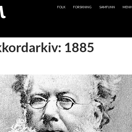
HOPP TIL INNHOLD
FOLK
FORSKNING
SAMFUNN
MENI
kkordarkiv: 1885