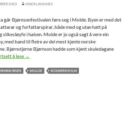
MBER 2023
MADS LANGNES
a går Bjørnsonfestivalen føre seg i Molde. Byen er med det
rfattarar og forfattarspirar, både med og utan hatt på
 silkesløyfe i halsen. Molde er jo også sagt å vere ein
by, med band til fleire av dei mest kjente norske
ane. Bjørnstjerne Bjørnson hadde som kjent skuledagane
rtsett å lese
H
→
e
n
HENRIK IBSEN
MOLDE
ROSMERSHOLM
r
i
k
I
b
s
e
n