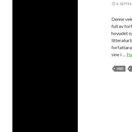
8. SEPTE
Denne vek
full av fo
hovudet og
litteratur
forfattar
sine i …
Fo
1885