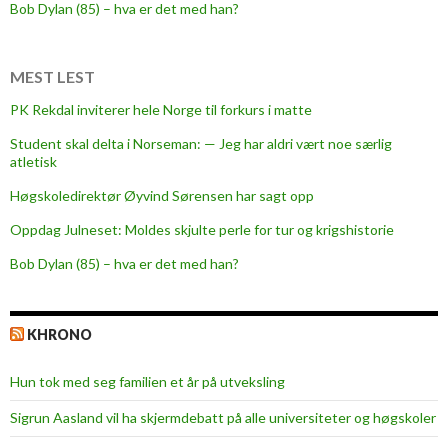
g
Bob Dylan (85) – hva er det med han?
a
z
a
MEST LEST
f
PK Rekdal inviterer hele Norge til forkurs i matte
i
Student skal delta i Norseman: — Jeg har aldri vært noe særlig
s
atletisk
e
r
Høgskoledirektør Øyvind Sørensen har sagt opp
i
Oppdag Julneset: Moldes skjulte perle for tur og krigshistorie
n
Bob Dylan (85) – hva er det med han?
g
e
n
KHRONO
a
v
Hun tok med seg familien et år på utveksling
v
e
Sigrun Aasland vil ha skjerm­debatt på alle universiteter og høgskoler
r