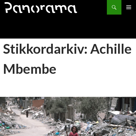
Søk
HOPP
PRIMÆ
TIL
INNHOLD
Stikkordarkiv: Achille
Mbembe