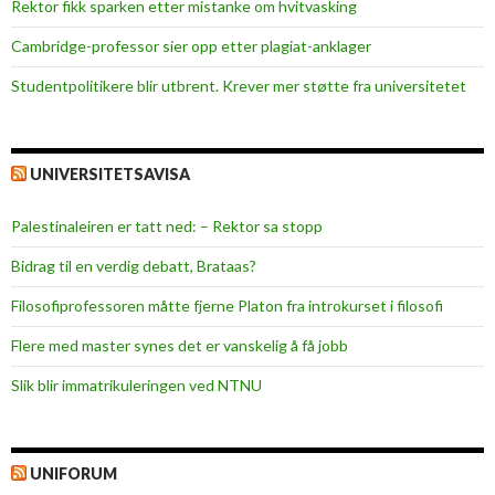
Rektor fikk sparken etter mistanke om hvitvasking
d
e
Cambridge-professor sier opp etter plagiat-anklager
n
Studentpolitikere blir utbrent. Krever mer støtte fra universitetet
UNIVERSITETSAVISA
Palestinaleiren er tatt ned: – Rektor sa stopp
Bidrag til en verdig debatt, Brataas?
Filosofiprofessoren måtte fjerne Platon fra introkurset i filosofi
Flere med master synes det er vanskelig å få jobb
Slik blir immatrikuleringen ved NTNU
UNIFORUM