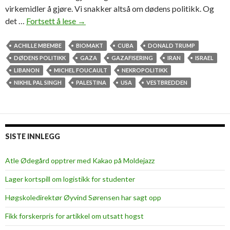
virkemidler å gjøre. Vi snakker altså om dødens politikk. Og
det …
Fortsett å lese
D
→
ø
d
ACHILLE MBEMBE
BIOMAKT
CUBA
DONALD TRUMP
e
DØDENS POLITIKK
GAZA
GAZAFISERING
IRAN
ISRAEL
n
LIBANON
MICHEL FOUCAULT
NEKROPOLITIKK
s
NIKHIL PAL SINGH
PALESTINA
USA
VESTBREDDEN
p
o
l
i
SISTE INNLEGG
t
i
Atle Ødegård opptrer med Kakao på Moldejazz
k
Lager kortspill om logistikk for studenter
k
–
Høgskoledirektør Øyvind Sørensen har sagt opp
o
Fikk forskerpris for artikkel om utsatt hogst
g