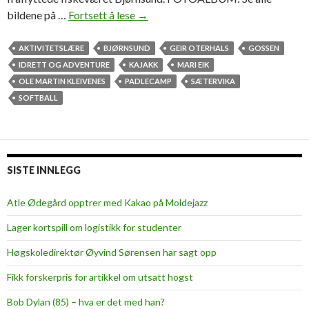
bildene på …
Fortsett å lese
I
→
d
r
AKTIVITETSLÆRE
BJØRNSUND
GEIR OTERHALS
GOSSEN
e
IDRETT OG ADVENTURE
KAJAKK
MARI EIK
t
OLE MARTIN KLEIVENES
PADLECAMP
SÆTERVIKA
t
SOFTBALL
s
s
t
u
SISTE INNLEGG
d
e
Atle Ødegård opptrer med Kakao på Moldejazz
n
Lager kortspill om logistikk for studenter
t
e
Høgskoledirektør Øyvind Sørensen har sagt opp
r
Fikk forskerpris for artikkel om utsatt hogst
p
a
Bob Dylan (85) – hva er det med han?