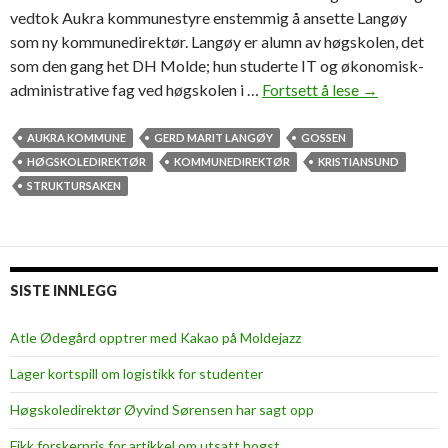
i
vedtok Aukra kommunestyre enstemmig å ansette Langøy
e
som ny kommunedirektør. Langøy er alumn av høgskolen, det
r
som den gang het DH Molde; hun studerte IT og økonomisk-
administrative fag ved høgskolen i …
Fortsett å lese
L
→
a
n
AUKRA KOMMUNE
GERD MARIT LANGØY
GOSSEN
g
HØGSKOLEDIREKTØR
KOMMUNEDIREKTØR
KRISTIANSUND
ø
STRUKTURSAKEN
y
:
–
J
SISTE INNLEGG
e
g
Atle Ødegård opptrer med Kakao på Moldejazz
s
Lager kortspill om logistikk for studenter
y
n
Høgskoledirektør Øyvind Sørensen har sagt opp
s
Fikk forskerpris for artikkel om utsatt hogst