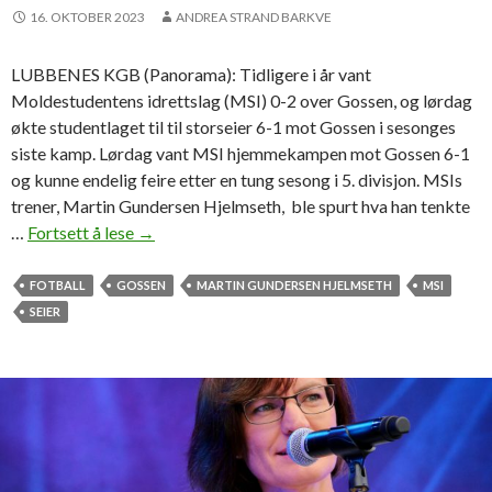
16. OKTOBER 2023
ANDREA STRAND BARKVE
LUBBENES KGB (Panorama): Tidligere i år vant
Moldestudentens idrettslag (MSI) 0-2 over Gossen, og lørdag
økte studentlaget til til storseier 6-1 mot Gossen i sesonges
siste kamp. Lørdag vant MSI hjemmekampen mot Gossen 6-1
og kunne endelig feire etter en tung sesong i 5. divisjon. MSIs
trener, Martin Gundersen Hjelmseth, ble spurt hva han tenkte
…
Fortsett å lese
M
→
S
I
FOTBALL
GOSSEN
MARTIN GUNDERSEN HJELMSETH
MSI
a
SEIER
v
s
l
u
t
t