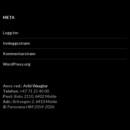
v
META
Logg inn
Innleggsstrøm
Kommentarstrøm
WordPress.org
Ansv. red.:
Arild Waagbø
Telefon:
​+47 71 21 40 00
Post:
Boks 2110, 6402 Molde
Adr.:
Britvegen 2, 6410 Molde
©
Panorama HiM 2014-2026