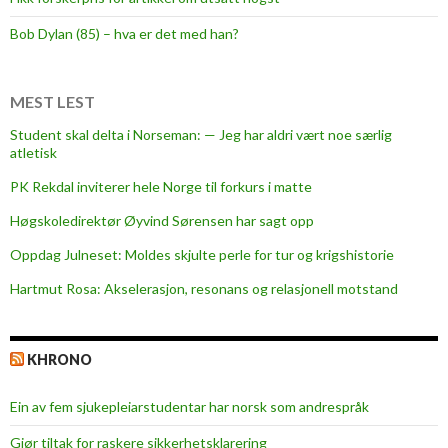
d
e
Bob Dylan (85) – hva er det med han?
t
h
a
MEST LEST
r
Student skal delta i Norseman: — Jeg har aldri vært noe særlig
g
atletisk
å
PK Rekdal inviterer hele Norge til forkurs i matte
t
t
Høgskoledirektør Øyvind Sørensen har sagt opp
b
Oppdag Julneset: Moldes skjulte perle for tur og krigshistorie
r
Hartmut Rosa: Akselerasjon, resonans og relasjonell motstand
a
m
e
KHRONO
d
h
Ein av fem sjukepleiar­studentar har norsk som andrespråk
ø
g
Gjør tiltak for raskere sikkerhets­klarering