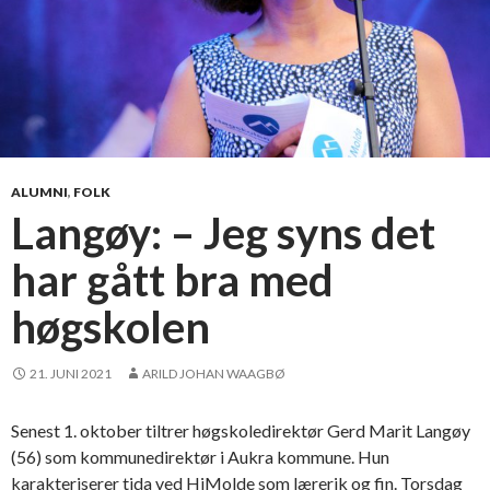
e
t
s
e
s
o
n
g
ALUMNI
,
FOLK
e
Langøy: – Jeg syns det
n
har gått bra med
m
e
høgskolen
d
s
t
21. JUNI 2021
ARILD JOHAN WAAGBØ
o
r
Senest 1. oktober tiltrer høgskoledirektør Gerd Marit Langøy
s
(56) som kommunedirektør i Aukra kommune. Hun
e
karakteriserer tida ved HiMolde som lærerik og fin. Torsdag