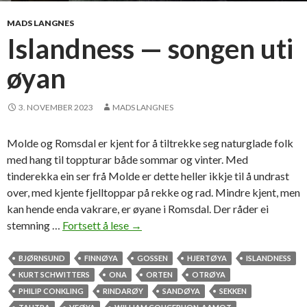
d
l
MADS LANGNES
e
Islandness — songen uti
t
øyan
t
i
l
3. NOVEMBER 2023
MADS LANGNES
B
j
Molde og Romsdal er kjent for å tiltrekke seg naturglade folk
ø
med hang til toppturar både sommar og vinter. Med
r
tinderekka ein ser frå Molde er dette heller ikkje til å undrast
n
over, med kjente fjelltoppar på rekke og rad. Mindre kjent, men
s
kan hende enda vakrare, er øyane i Romsdal. Der råder ei
u
stemning …
Fortsett å lese
I
→
n
s
d
l
BJØRNSUND
FINNØYA
GOSSEN
HJERTØYA
ISLANDNESS
a
KURT SCHWITTERS
ONA
ORTEN
OTRØYA
n
PHILIP CONKLING
RINDARØY
SANDØYA
SEKKEN