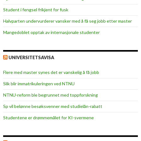
s
Student i fengsel frikjent for fusk
k
o
Halvparten undervurderer vansker med å få seg jobb etter master
l
Mangedoblet opptak av internasjonale studenter
e
n
UNIVERSITETSAVISA
Flere med master synes det er vanskelig å få jobb
Slik blir immatrikuleringen ved NTNU
NTNU-reform ble begrunnet med toppforskning
Sp vil belønne besøksvenner med studielån-rabatt
Studentene er drømmemålet for KI-svermene