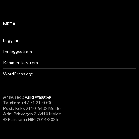
i
v
META
Logg inn
Innleggsstrøm
Kommentarstrøm
WordPress.org
Ansv. red.:
Arild Waagbø
Telefon:
​+47 71 21 40 00
Post:
Boks 2110, 6402 Molde
Adr.:
Britvegen 2, 6410 Molde
©
Panorama HiM 2014-2026