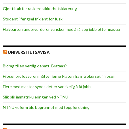
r
Gjør tiltak for raskere sikkerhets­klarering
i
n
Student i fengsel frikjent for fusk
g
Halvparten undervurderer vansker med å få seg jobb etter master
UNIVERSITETSAVISA
Bidrag til en verdig debatt, Brataas?
Filosofiprofessoren måtte fjerne Platon fra introkurset i filosofi
Flere med master synes det er vanskelig å få jobb
Slik blir immatrikuleringen ved NTNU
NTNU-reform ble begrunnet med toppforskning