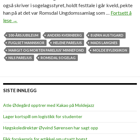
også skriver i sogelagsstyret, holdt festtale i går kveld, pekte
han på at det var Romsdal Ungdomssamlag som …
Fortsett å
lese
Å
→
r
e
100-ÅRSJUBILEUM
ANDERS KVERNBERG
BJØRN AUSTIGARD
t
FUGLSET MANNSKOR
HELENE PARELIUS
MADS LANGNES
s
MARGIT OG MORTEN PARELIUS' MINNEFOND
MOLDE BYLEKSIKON
j
NILS PARELIUS
ROMSDAL SOGELAG
u
l
e
g
SISTE INNLEGG
a
v
Atle Ødegård opptrer med Kakao på Moldejazz
e
Lager kortspill om logistikk for studenter
i
M
Høgskoledirektør Øyvind Sørensen har sagt opp
o
Fikk forskerpris for artikkel om utsatt hogst