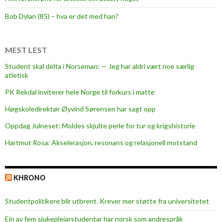
l
d
Bob Dylan (85) – hva er det med han?
e
k
o
MEST LEST
m
Student skal delta i Norseman: — Jeg har aldri vært noe særlig
m
atletisk
e
PK Rekdal inviterer hele Norge til forkurs i matte
r
f
Høgskoledirektør Øyvind Sørensen har sagt opp
r
Oppdag Julneset: Moldes skjulte perle for tur og krigshistorie
a
Hartmut Rosa: Akselerasjon, resonans og relasjonell motstand
e
n
1
KHRONO
0
0
Studentpolitikere blir utbrent. Krever mer støtte fra universitetet
-
å
Ein av fem sjukepleiar­studentar har norsk som andrespråk