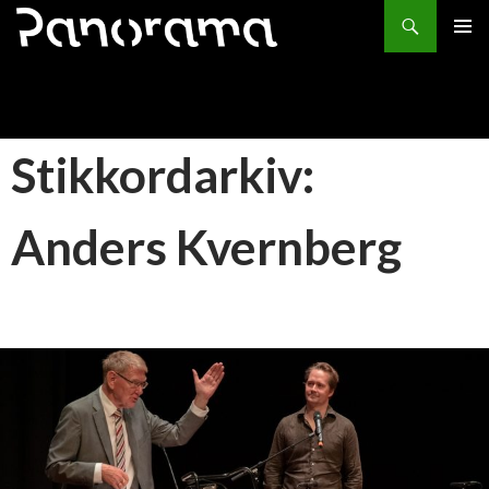
Søk
HOPP
PRIMÆ
TIL
INNHOLD
Stikkordarkiv:
Anders Kvernberg