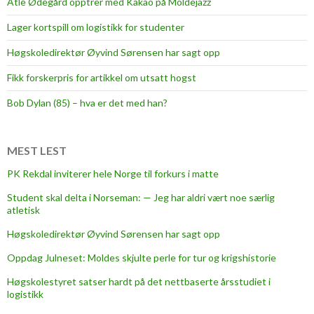
Atle Ødegård opptrer med Kakao på Moldejazz
o
Lager kortspill om logistikk for studenter
g
-
Høgskoledirektør Øyvind Sørensen har sagt opp
s
Fikk forskerpris for artikkel om utsatt hogst
t
u
Bob Dylan (85) – hva er det med han?
d
e
n
MEST LEST
t
PK Rekdal inviterer hele Norge til forkurs i matte
e
Student skal delta i Norseman: — Jeg har aldri vært noe særlig
r
atletisk
m
e
Høgskoledirektør Øyvind Sørensen har sagt opp
d
Oppdag Julneset: Moldes skjulte perle for tur og krigshistorie
S
Høgskolestyret satser hardt på det nettbaserte årsstudiet i
t
logistikk
a