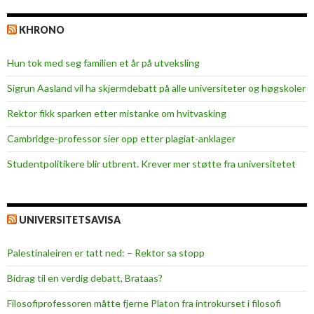
t
o
KHRONO
i
l
Hun tok med seg familien et år på utveksling
-
s
Sigrun Aasland vil ha skjerm­debatt på alle universiteter og høgskoler
o
Rektor fikk sparken etter mistanke om hvitvasking
m
m
Cambridge-professor sier opp etter plagiat-anklager
e
Studentpolitikere blir utbrent. Krever mer støtte fra universitetet
r
j
o
UNIVERSITETSAVISA
b
b
Palestinaleiren er tatt ned: – Rektor sa stopp
Bidrag til en verdig debatt, Brataas?
Filosofiprofessoren måtte fjerne Platon fra introkurset i filosofi