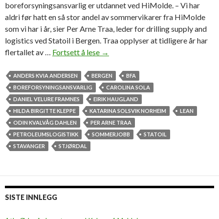
boreforsyningsansvarlig er utdannet ved HiMolde. – Vi har
aldri før hatt en så stor andel av sommervikarer fra HiMolde
som vi har i år, sier Per Arne Traa, leder for drilling supply and
logistics ved Statoil i Bergen. Traa opplyser at tidligere år har
flertallet av …
Fortsett å lese
R
→
e
k
ANDERS KVIA ANDERSEN
BERGEN
BFA
o
BOREFORSYNINGSANSVARLIG
CAROLINA SOLA
r
DANIEL VELURE FRAMNES
EIRIK HAUGLAND
d
HILDA BIRGITTE KLEPPE
KATARINA SOLSVIK NORHEIM
LEAN
m
ODIN KVALVÅG DAHLEN
PER ARNE TRAA
a
PETROLEUMSLOGISTIKK
SOMMERJOBB
STATOIL
n
STAVANGER
STJØRDAL
g
e
p
e
SISTE INNLEGG
t
l