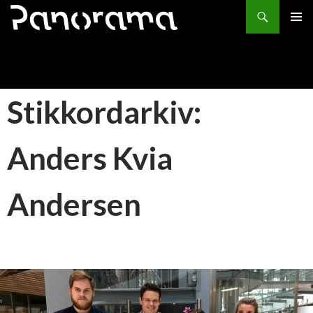
Søk
HOPP
PRIMÆ
TIL
INNHOLD
Stikkordarkiv:
Anders Kvia
Andersen