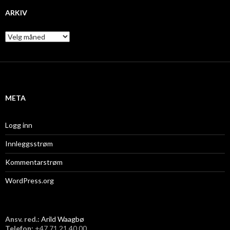
ARKIV
A
r
k
i
v
META
Logg inn
Innleggsstrøm
Kommentarstrøm
WordPress.org
Ansv. red.:
Arild Waagbø
Telefon:
​+47 71 21 40 00