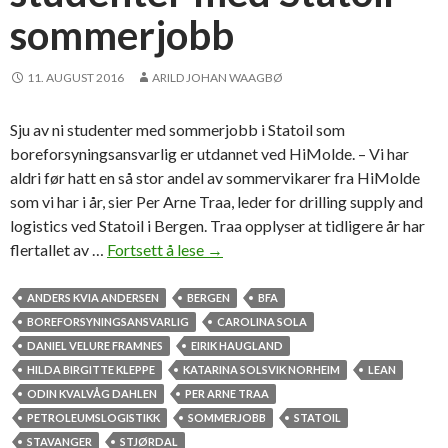
sommerjobb
11. AUGUST 2016
ARILD JOHAN WAAGBØ
Sju av ni studenter med sommerjobb i Statoil som
boreforsyningsansvarlig er utdannet ved HiMolde. – Vi har
aldri før hatt en så stor andel av sommervikarer fra HiMolde
som vi har i år, sier Per Arne Traa, leder for drilling supply and
logistics ved Statoil i Bergen. Traa opplyser at tidligere år har
flertallet av …
Fortsett å lese
R
→
e
k
ANDERS KVIA ANDERSEN
BERGEN
BFA
o
BOREFORSYNINGSANSVARLIG
CAROLINA SOLA
r
DANIEL VELURE FRAMNES
EIRIK HAUGLAND
d
HILDA BIRGITTE KLEPPE
KATARINA SOLSVIK NORHEIM
LEAN
m
ODIN KVALVÅG DAHLEN
PER ARNE TRAA
a
PETROLEUMSLOGISTIKK
SOMMERJOBB
STATOIL
n
STAVANGER
STJØRDAL