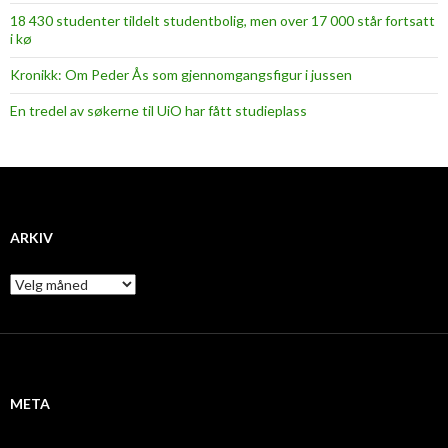
18 430 studenter tildelt studentbolig, men over 17 000 står fortsatt
i kø
Kronikk: Om Peder Ås som gjennomgangsfigur i jussen
En tredel av søkerne til UiO har fått studieplass
ARKIV
A
r
k
i
v
META