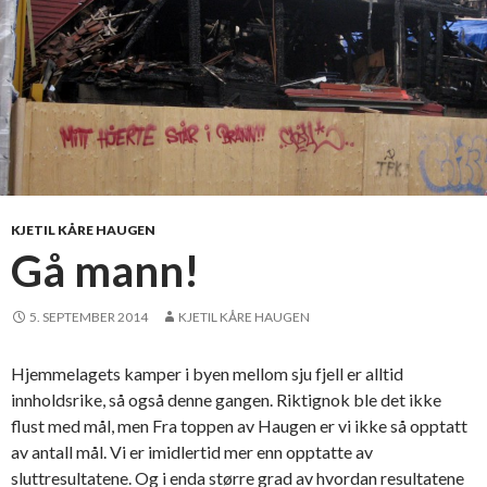
b
l
b
o
k
a
l
e
k
s
a
KJETIL KÅRE HAUGEN
m
Gå mann!
e
n
5. SEPTEMBER 2014
KJETIL KÅRE HAUGEN
f
o
Hjemmelagets kamper i byen mellom sju fjell er alltid
r
innholdsrike, så også denne gangen. Riktignok ble det ikke
f
flust med mål, men Fra toppen av Haugen er vi ikke så opptatt
j
av antall mål. Vi er imidlertid mer enn opptatte av
e
sluttresultatene. Og i enda større grad av hvordan resultatene
r