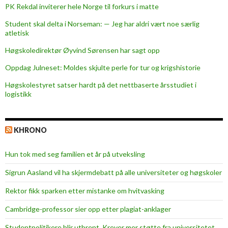
PK Rekdal inviterer hele Norge til forkurs i matte
Student skal delta i Norseman: — Jeg har aldri vært noe særlig
atletisk
Høgskoledirektør Øyvind Sørensen har sagt opp
Oppdag Julneset: Moldes skjulte perle for tur og krigshistorie
Høgskolestyret satser hardt på det nettbaserte årsstudiet i
logistikk
KHRONO
Hun tok med seg familien et år på utveksling
Sigrun Aasland vil ha skjerm­debatt på alle universiteter og høgskoler
Rektor fikk sparken etter mistanke om hvitvasking
Cambridge-professor sier opp etter plagiat-anklager
Studentpolitikere blir utbrent. Krever mer støtte fra universitetet