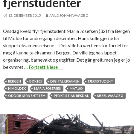
fjernstudenter
m
e
d
15. DESEMBER 2015
ARILD JOHAN WAAGBØ
S
t
Onsdag kveld flyr fjernstudent Maria Josefsen (32) fra Bergen
a
til Molde for andre gang i desember. Hun skulle gjerne ha
t
sluppet eksamensreisene. – Det ville ha vært en stor fordel for
o
meg å kunne ta eksamen i Bergen. Da ville jeg ha sluppet
i
organisering, barnevakt og utgifter. Det går greit, men jeg er jo
l
bekymret …
Fortsett å lese
E
→
-
t
s
t
BERGEN
BØK105
DIGITAL EKSAMEN
FJERNSTUDENT
o
e
HIMOLDEX
MARIA JOSEFSEN
MAT100
m
r
ODDDBJØRN SÆTTEM
PER KRISTIAN REKDAL
SISSEL WAAGBØ
m
l
e
y
r
s
j
e
o
r