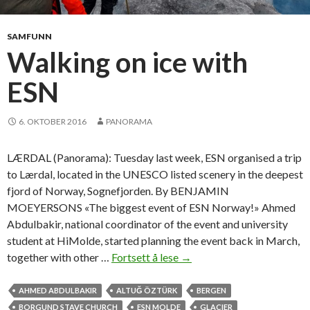
r
n
–
SAMFUNN
t
Walking on ice with
o
ESN
k
p
e
6. OKTOBER 2016
PANORAMA
t
l
LÆRDAL (Panorama): Tuesday last week, ESN organised a trip
o
to Lærdal, located in the UNESCO listed scenery in the deepest
g
fjord of Norway, Sognefjorden. By BENJAMIN
-
MOEYERSONS «The biggest event of ESN Norway!» Ahmed
g
Abdulbakir, national coordinator of the event and university
r
student at HiMolde, started planning the event back in March,
a
together with other …
Fortsett å lese
W
→
d
a
s
l
AHMED ABDULBAKIR
ALTUĞ ÖZTÜRK
BERGEN
o
k
BORGUND STAVE CHURCH
ESN MOLDE
GLACIER