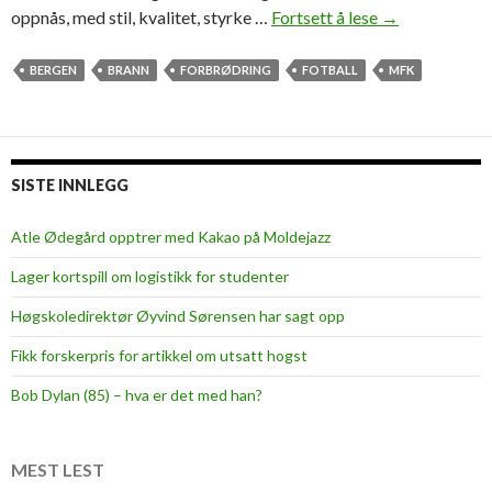
oppnås, med stil, kvalitet, styrke …
Fortsett å lese
G
→
n
å
s
m
BERGEN
BRANN
FORBRØDRING
FOTBALL
MFK
t
a
u
n
d
n
e
!
n
SISTE INNLEGG
t
e
Atle Ødegård opptrer med Kakao på Moldejazz
r
Lager kortspill om logistikk for studenter
Høgskoledirektør Øyvind Sørensen har sagt opp
Fikk forskerpris for artikkel om utsatt hogst
Bob Dylan (85) – hva er det med han?
MEST LEST