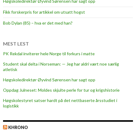
Høgskoledirektør Øyvind Sørensen har sagt opp
m
Fikk forskerpris for artikkel om utsatt hogst
k
o
Bob Dylan (85) – hva er det med han?
r
t
s
MEST LEST
k
PK Rekdal inviterer hele Norge til forkurs i matte
a
Student skal delta i Norseman: — Jeg har aldri vært noe særlig
l
atletisk
l
a
Høgskoledirektør Øyvind Sørensen har sagt opp
r
Oppdag Julneset: Moldes skjulte perle for tur og krigshistorie
o
Høgskolestyret satser hardt på det nettbaserte årsstudiet i
g
logistikk
l
a
n
KHRONO
g