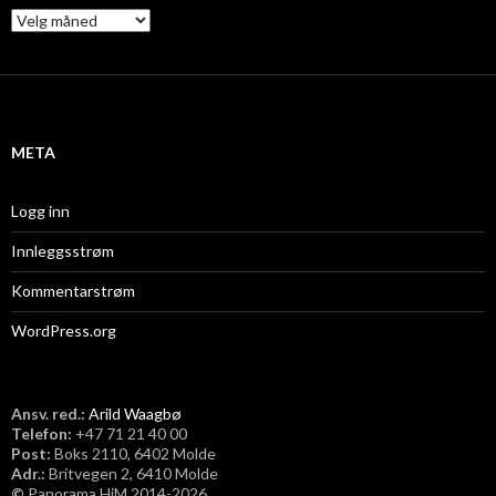
A
r
k
i
v
META
Logg inn
Innleggsstrøm
Kommentarstrøm
WordPress.org
Ansv. red.:
Arild Waagbø
Telefon:
​+47 71 21 40 00
Post:
Boks 2110, 6402 Molde
Adr.:
Britvegen 2, 6410 Molde
©
Panorama HiM 2014-2026