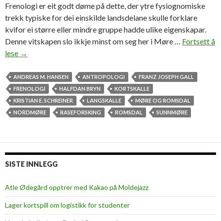
Frenologi er eit godt døme på dette, der ytre fysiognomiske
trekk typiske for dei einskilde landsdelane skulle forklare
kvifor ei større eller mindre gruppe hadde ulike eigenskapar.
Denne vitskapen slo ikkje minst om seg her i Møre …
Fortsett å
lese
F
→
r
e
ANDREAS M. HANSEN
ANTROPOLOGI
FRANZ JOSEPH GALL
n
FRENOLOGI
HALFDAN BRYN
KORTSKALLE
o
KRISTIAN E. SCHREINER
LANGSKALLE
MØRE OG ROMSDAL
l
NORDMØRE
RASEFORSKING
ROMSDAL
SUNNMØRE
o
g
i
–
SISTE INNLEGG
l
æ
Atle Ødegård opptrer med Kakao på Moldejazz
r
Lager kortspill om logistikk for studenter
a
o