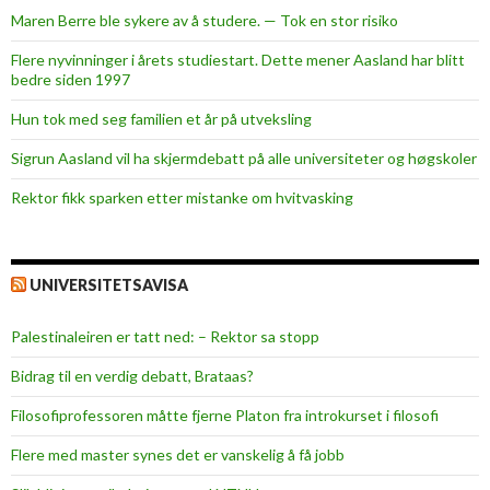
s
Maren Berre ble sykere av å studere. — Tok en stor risiko
k
a
Flere nyvinninger i årets studiestart. Dette mener Aasland har blitt
bedre siden 1997
l
l
Hun tok med seg familien et år på utveksling
a
Sigrun Aasland vil ha skjerm­debatt på alle universiteter og høgskoler
r
i
Rektor fikk sparken etter mistanke om hvitvasking
M
ø
r
UNIVERSITETSAVISA
e
o
Palestinaleiren er tatt ned: – Rektor sa stopp
g
R
Bidrag til en verdig debatt, Brataas?
o
Filosofiprofessoren måtte fjerne Platon fra introkurset i filosofi
m
s
Flere med master synes det er vanskelig å få jobb
d