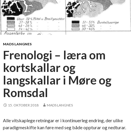
MADS LANGNES
Frenologi – læra om
kortskallar og
langskallar i Møre og
Romsdal
15. OKTOBER 2018
MADS LANGNES
Alle vitskaplege retningar er i kontinuerleg endring, der ulike
paradigmeskifte kan føre med seg både oppturar og nedturar.