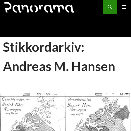
Søk
HOPP
PRIMÆ
TIL
INNHOLD
Stikkordarkiv:
Andreas M. Hansen