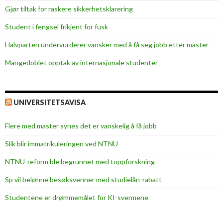
t
Gjør tiltak for raskere sikkerhets­klarering
o
Student i fengsel frikjent for fusk
d
e
Halvparten undervurderer vansker med å få seg jobb etter master
Mangedoblet opptak av internasjonale studenter
UNIVERSITETSAVISA
Flere med master synes det er vanskelig å få jobb
Slik blir immatrikuleringen ved NTNU
NTNU-reform ble begrunnet med toppforskning
Sp vil belønne besøksvenner med studielån-rabatt
Studentene er drømmemålet for KI-svermene