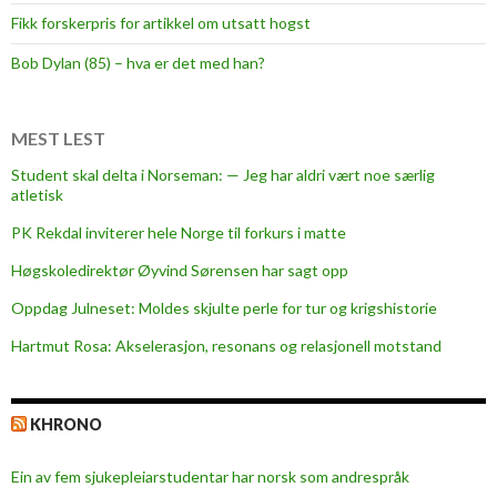
r
Fikk forskerpris for artikkel om utsatt hogst
o
s
Bob Dylan (85) – hva er det med han?
e
n
t
MEST LEST
e
Student skal delta i Norseman: — Jeg har aldri vært noe særlig
n
atletisk
m
PK Rekdal inviterer hele Norge til forkurs i matte
e
d
Høgskoledirektør Øyvind Sørensen har sagt opp
M
Oppdag Julneset: Moldes skjulte perle for tur og krigshistorie
o
Hartmut Rosa: Akselerasjon, resonans og relasjonell motstand
l
d
e
KHRONO
-
m
Ein av fem sjukepleiar­studentar har norsk som andrespråk
e