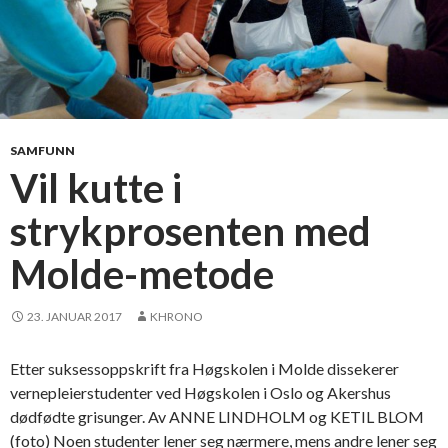
SAMFUNN
Vil kutte i
strykprosenten med
Molde-metode
23. JANUAR 2017
KHRONO
Etter suksessoppskrift fra Høgskolen i Molde dissekerer
vernepleierstudenter ved Høgskolen i Oslo og Akershus
dødfødte grisunger. Av ANNE LINDHOLM og KETIL BLOM
(foto) Noen studenter lener seg nærmere, mens andre lener seg