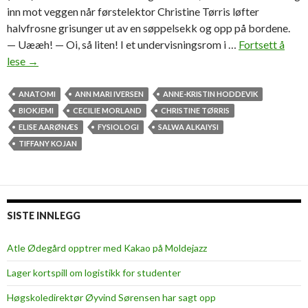
inn mot veggen når førstelektor Christine Tørris løfter
halvfrosne grisunger ut av en søppelsekk og opp på bordene.
— Uææh! — Oi, så liten! I et undervisningsrom i …
Fortsett å
lese
V
→
i
l
ANATOMI
ANN MARI IVERSEN
ANNE-KRISTIN HODDEVIK
k
BIOKJEMI
CECILIE MORLAND
CHRISTINE TØRRIS
u
ELISE AARØNÆS
FYSIOLOGI
SALWA ALKAIYSI
t
TIFFANY KOJAN
t
e
i
s
SISTE INNLEGG
t
r
Atle Ødegård opptrer med Kakao på Moldejazz
y
Lager kortspill om logistikk for studenter
k
p
Høgskoledirektør Øyvind Sørensen har sagt opp