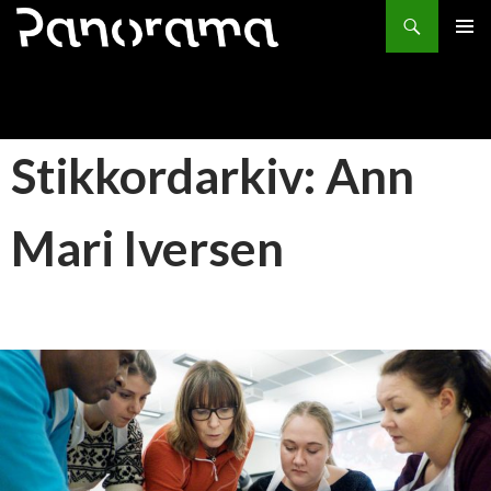
Søk
HOPP
PRIMÆ
TIL
INNHOLD
Stikkordarkiv: Ann
Mari Iversen