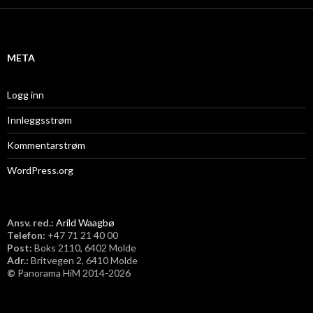
i
v
META
Logg inn
Innleggsstrøm
Kommentarstrøm
WordPress.org
Ansv. red.:
Arild Waagbø
Telefon:
​+47 71 21 40 00
Post:
Boks 2110, 6402 Molde
Adr.:
Britvegen 2, 6410 Molde
©
Panorama HiM 2014-2026