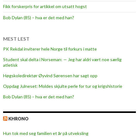
r
Fikk forskerpris for artikkel om utsatt hogst
o
s
Bob Dylan (85) – hva er det med han?
e
n
t
MEST LEST
e
PK Rekdal inviterer hele Norge til forkurs i matte
n
Student skal delta i Norseman: — Jeg har aldri vært noe særlig
m
atletisk
e
d
Høgskoledirektør Øyvind Sørensen har sagt opp
M
Oppdag Julneset: Moldes skjulte perle for tur og krigshistorie
o
Bob Dylan (85) – hva er det med han?
l
d
e
KHRONO
-
m
Hun tok med seg familien et år på utveksling
e