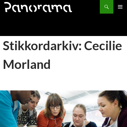
Søk
HOPP
PRIMÆ
TIL
INNHOLD
Stikkordarkiv: Cecilie
Morland