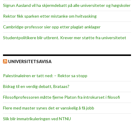
t
Sigrun Aasland vil ha skjerm­debatt på alle universiteter og høgskoler
o
Rektor fikk sparken etter mistanke om hvitvasking
d
e
Cambridge-professor sier opp etter plagiat-anklager
Studentpolitikere blir utbrent. Krever mer støtte fra universitetet
UNIVERSITETSAVISA
Palestinaleiren er tatt ned: – Rektor sa stopp
Bidrag til en verdig debatt, Brataas?
Filosofiprofessoren måtte fjerne Platon fra introkurset i filosofi
Flere med master synes det er vanskelig å få jobb
Slik blir immatrikuleringen ved NTNU