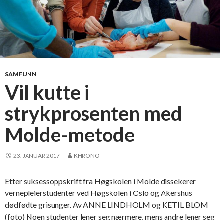
SAMFUNN
Vil kutte i
strykprosenten med
Molde-metode
23. JANUAR 2017
KHRONO
Etter suksessoppskrift fra Høgskolen i Molde dissekerer
vernepleierstudenter ved Høgskolen i Oslo og Akershus
dødfødte grisunger. Av ANNE LINDHOLM og KETIL BLOM
(foto) Noen studenter lener seg nærmere, mens andre lener seg