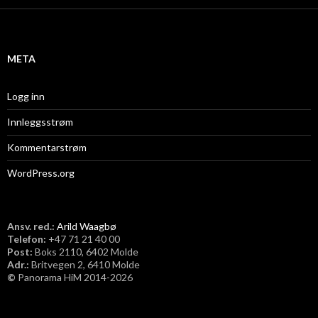
i
v
META
Logg inn
Innleggsstrøm
Kommentarstrøm
WordPress.org
Ansv. red.:
Arild Waagbø
Telefon:
​+47 71 21 40 00
Post:
Boks 2110, 6402 Molde
Adr.:
Britvegen 2, 6410 Molde
©
Panorama HiM 2014-2026