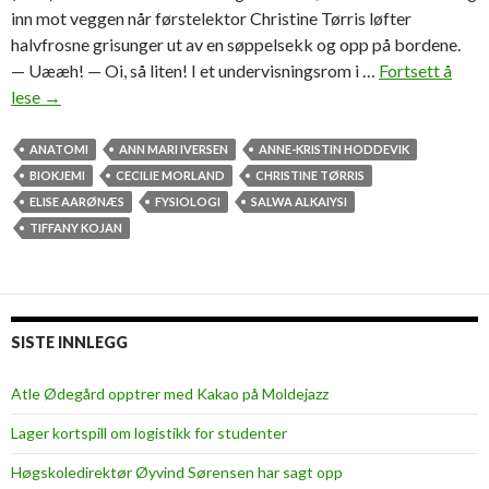
inn mot veggen når førstelektor Christine Tørris løfter
halvfrosne grisunger ut av en søppelsekk og opp på bordene.
— Uææh! — Oi, så liten! I et undervisningsrom i …
Fortsett å
lese
V
→
i
l
ANATOMI
ANN MARI IVERSEN
ANNE-KRISTIN HODDEVIK
k
BIOKJEMI
CECILIE MORLAND
CHRISTINE TØRRIS
u
ELISE AARØNÆS
FYSIOLOGI
SALWA ALKAIYSI
t
TIFFANY KOJAN
t
e
i
s
SISTE INNLEGG
t
r
Atle Ødegård opptrer med Kakao på Moldejazz
y
Lager kortspill om logistikk for studenter
k
p
Høgskoledirektør Øyvind Sørensen har sagt opp