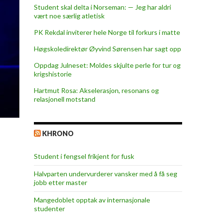
Student skal delta i Norseman: — Jeg har aldri
vært noe særlig atletisk
PK Rekdal inviterer hele Norge til forkurs i matte
Høgskoledirektør Øyvind Sørensen har sagt opp
Oppdag Julneset: Moldes skjulte perle for tur og
krigshistorie
Hartmut Rosa: Akselerasjon, resonans og
relasjonell motstand
KHRONO
Student i fengsel frikjent for fusk
Halvparten undervurderer vansker med å få seg
jobb etter master
Mangedoblet opptak av internasjonale
studenter