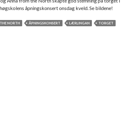
 og Anna from the North skapte god stemning på torget i
høgskolens åpningskonsert onsdag kveld. Se bildene!
 THE NORTH
ÅPNINGSKONSERT
LÆRLINGAN
TORGET