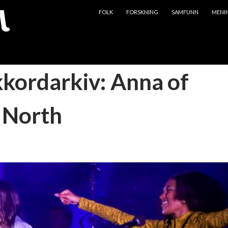
HOPP TIL INNHOLD
FOLK
FORSKNING
SAMFUNN
MENI
kkordarkiv: Anna of
 North