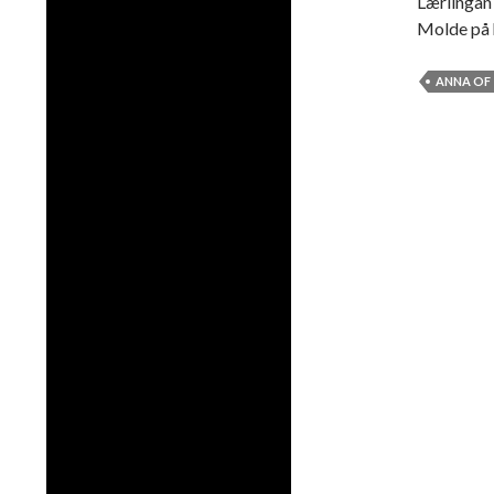
Lærlingan
Molde på 
ANNA OF