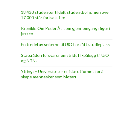
18 430 studenter tildelt studentbolig, men over
17 000 står fortsatt i kø
Kronikk: Om Peder Ås som gjennomgangsfigur i
jussen
En tredel av søkerne til UiO har fått studieplass
Statsråden forsvarer omstridt IT-pålegg til UiO
og NTNU
Ytring: – Universiteter er ikke utformet for å
skape mennesker som Mozart