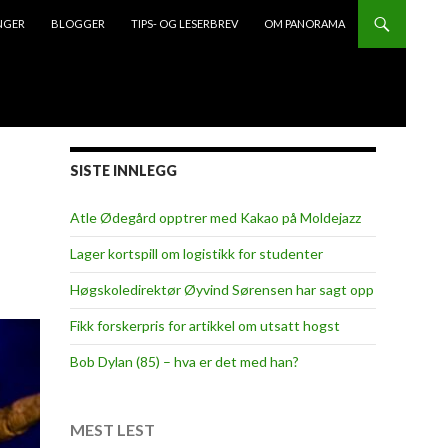
NGER
BLOGGER
TIPS- OG LESERBREV
OM PANORAMA
SISTE INNLEGG
Atle Ødegård opptrer med Kakao på Moldejazz
Lager kortspill om logistikk for studenter
Høgskoledirektør Øyvind Sørensen har sagt opp
Fikk forskerpris for artikkel om utsatt hogst
Bob Dylan (85) – hva er det med han?
MEST LEST