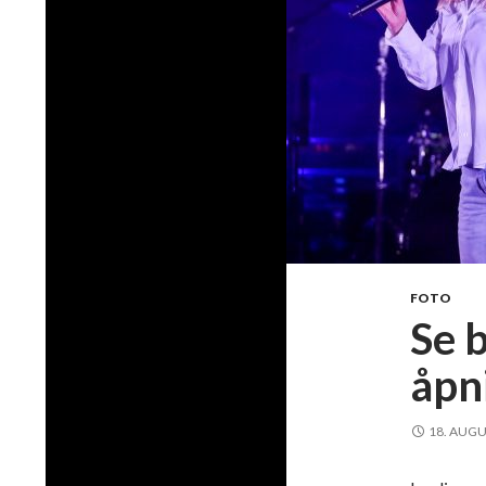
FOTO
Se b
åpn
18. AUGU