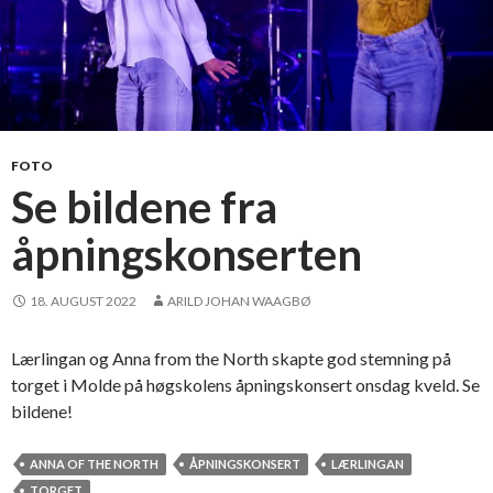
FOTO
Se bildene fra
åpningskonserten
18. AUGUST 2022
ARILD JOHAN WAAGBØ
Lærlingan og Anna from the North skapte god stemning på
torget i Molde på høgskolens åpningskonsert onsdag kveld. Se
bildene!
ANNA OF THE NORTH
ÅPNINGSKONSERT
LÆRLINGAN
TORGET