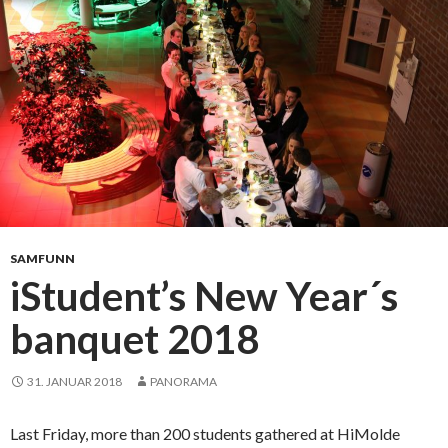
e
r
t
i
l
f
o
l
k
e
f
SAMFUNN
e
iStudent’s New Year´s
s
banquet 2018
t
p
å
31. JANUAR 2018
PANORAMA
t
o
Last Friday, more than 200 students gathered at HiMolde
r