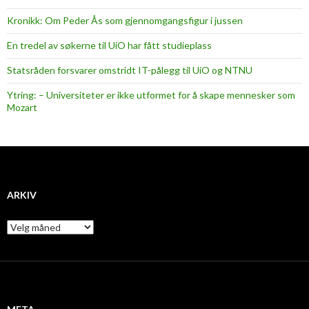
Kronikk: Om Peder Ås som gjennomgangsfigur i jussen
En tredel av søkerne til UiO har fått studieplass
Statsråden forsvarer omstridt IT-pålegg til UiO og NTNU
Ytring: – Universiteter er ikke utformet for å skape mennesker som
Mozart
ARKIV
A
r
k
i
v