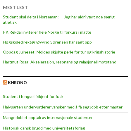
r
MEST LEST
e
Student skal delta i Norseman: — Jeg har aldri vært noe særlig
t
atletisk
f
PK Rekdal inviterer hele Norge til forkurs i matte
o
r
Høgskoledirektør Øyvind Sørensen har sagt opp
f
Oppdag Julneset: Moldes skjulte perle for tur og krigshistorie
o
Hartmut Rosa: Akselerasjon, resonans og relasjonell motstand
r
m
i
KHRONO
d
l
Student i fengsel frikjent for fusk
i
n
Halvparten undervurderer vansker med å få seg jobb etter master
g
Mangedoblet opptak av internasjonale studenter
Historisk dansk brudd med universitetsforlag