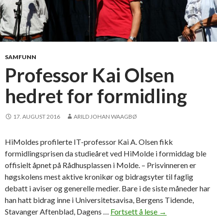
t
e
j
a
e
r
r
´
n
s
SAMFUNN
a
b
Professor Kai Olsen
A
a
n
hedret for formidling
n
n
q
a
u
17. AUGUST 2016
ARILD JOHAN WAAGBØ
o
e
f
t
HiMoldes profilerte IT-professor Kai A. Olsen fikk
t
2
formidlingsprisen da studieåret ved HiMolde i formiddag ble
h
0
offisielt åpnet på Rådhusplassen i Molde. – Prisvinneren er
e
1
høgskolens mest aktive kronikør og bidragsyter til faglig
N
8
debatt i aviser og generelle medier. Bare i de siste måneder har
o
han hatt bidrag inne i Universitetsavisa, Bergens Tidende,
r
Stavanger Aftenblad, Dagens …
Fortsett å lese
P
→
t