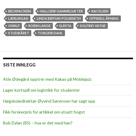
r
h
o
BECKPACKERS
HALLGEIR GAMMELSÆTER
KAI OLSEN
f
LÆRLINGAN
LINDA BØYUM-FOLKESETH
OFFISIELL ÅPNING
e
ONKLP
ROBIN LANGE
SLEKTA
SOLFRID VATNE
s
STUDIEÅRET
TORGEIR DAHL
s
o
r
K
SISTE INNLEGG
a
i
Atle Ødegård opptrer med Kakao på Moldejazz
O
Lager kortspill om logistikk for studenter
l
s
Høgskoledirektør Øyvind Sørensen har sagt opp
e
Fikk forskerpris for artikkel om utsatt hogst
n
h
Bob Dylan (85) – hva er det med han?
e
d