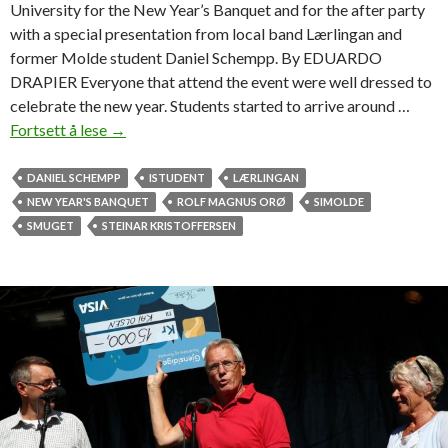
University for the New Year’s Banquet and for the after party
g
with a special presentation from local band Lærlingan and
e
former Molde student Daniel Schempp. By EDUARDO
t
DRAPIER Everyone that attend the event were well dressed to
m
celebrate the new year. Students started to arrive around …
e
Fortsett å lese
i
→
d
S
e
t
DANIEL SCHEMPP
ISTUDENT
LÆRLINGAN
l
u
NEW YEAR'S BANQUET
ROLF MAGNUS ORØ
SIMOLDE
e
d
SMUGET
STEINAR KRISTOFFERSEN
k
e
t
n
r
t
o
’
p
s
o
N
p
e
-
w
s
Y