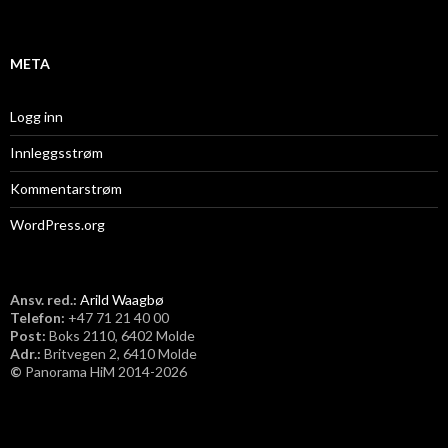
v
META
Logg inn
Innleggsstrøm
Kommentarstrøm
WordPress.org
Ansv. red.:
Arild Waagbø
Telefon:
​+47 71 21 40 00
Post:
Boks 2110, 6402 Molde
Adr.:
Britvegen 2, 6410 Molde
©
Panorama HiM 2014-2026