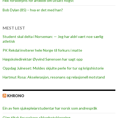
Fikk forskerpris for artikkel om utsatt hogst
u
n
Bob Dylan (85) – hva er det med han?
d
e
r
MEST LEST
v
Student skal delta i Norseman: — Jeg har aldri vært noe særlig
i
atletisk
s
PK Rekdal inviterer hele Norge til forkurs i matte
n
i
Høgskoledirektør Øyvind Sørensen har sagt opp
n
Oppdag Julneset: Moldes skjulte perle for tur og krigshistorie
g
Hartmut Rosa: Akselerasjon, resonans og relasjonell motstand
KHRONO
Ein av fem sjukepleiar­studentar har norsk som andrespråk
Gjør tiltak for raskere sikkerhets­klarering