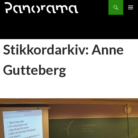
Søk
HOPP
PRIMÆ
TIL
INNHOLD
Stikkordarkiv: Anne
Gutteberg