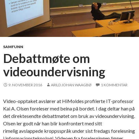
SAMFUNN
Debattmøte om
videoundervisning
9. NOVEMBER 2016
ARILD JOHAN WAAGBØ
1 KOMMENTAR
Video-opptaket avslører at HiMoldes profilerte IT-professor
Kai A. Olsen foreleser med beina på bordet. I dag deltar han på
det direktesendte debattmøtet om bruk av videoundervisning.
Olsen ler godt når han blir konfrontert med sitt
rimelig avslappede kroppsspråk under sist fredags forelesning
i informasjonsteknologi. Videoen fra forelesningen ligger