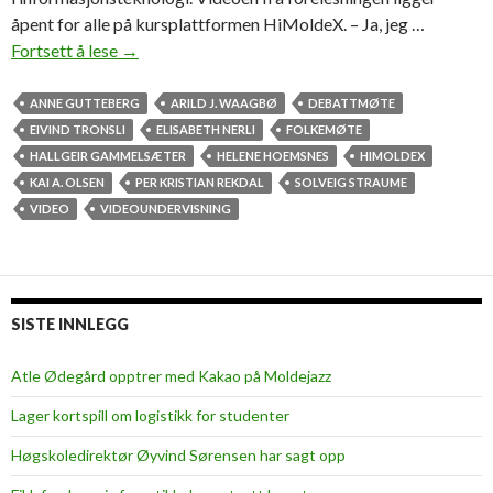
åpent for alle på kursplattformen HiMoldeX. – Ja, jeg …
Fortsett å lese
D
→
e
b
ANNE GUTTEBERG
ARILD J. WAAGBØ
DEBATTMØTE
a
EIVIND TRONSLI
ELISABETH NERLI
FOLKEMØTE
t
HALLGEIR GAMMELSÆTER
HELENE HOEMSNES
HIMOLDEX
t
KAI A. OLSEN
PER KRISTIAN REKDAL
SOLVEIG STRAUME
m
VIDEO
VIDEOUNDERVISNING
ø
t
e
o
SISTE INNLEGG
m
v
Atle Ødegård opptrer med Kakao på Moldejazz
i
Lager kortspill om logistikk for studenter
d
e
Høgskoledirektør Øyvind Sørensen har sagt opp
o