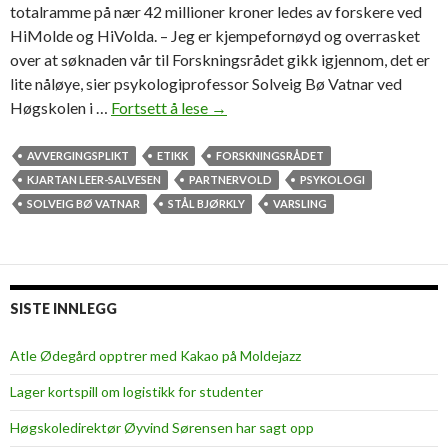
totalramme på nær 42 millioner kroner ledes av forskere ved
HiMolde og HiVolda. – Jeg er kjempefornøyd og overrasket
over at søknaden vår til Forskningsrådet gikk igjennom, det er
lite nåløye, sier psykologiprofessor Solveig Bø Vatnar ved
Høgskolen i …
Fortsett å lese
S
→
k
a
AVVERGINGSPLIKT
ETIKK
FORSKNINGSRÅDET
l
KJARTAN LEER-SALVESEN
PARTNERVOLD
PSYKOLOGI
f
SOLVEIG BØ VATNAR
STÅL BJØRKLY
VARSLING
o
r
s
k
SISTE INNLEGG
e
f
Atle Ødegård opptrer med Kakao på Moldejazz
o
Lager kortspill om logistikk for studenter
r
4
Høgskoledirektør Øyvind Sørensen har sagt opp
2