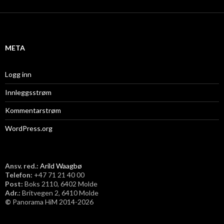
k
i
v
META
Logg inn
Innleggsstrøm
Kommentarstrøm
WordPress.org
Ansv. red.:
Arild Waagbø
Telefon:
​+47 71 21 40 00
Post:
Boks 2110, 6402 Molde
Adr.:
Britvegen 2, 6410 Molde
©
Panorama HiM 2014-2026