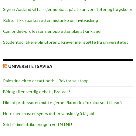
v
v
Sigrun Aasland vil ha skjerm­debatt på alle universiteter og høgskoler
e
Rektor fikk sparken etter mistanke om hvitvasking
r
g
Cambridge-professor sier opp etter plagiat-anklager
i
Studentpolitikere blir utbrent. Krever mer støtte fra universitetet
n
g
a
UNIVERSITETSAVISA
v
p
Palestinaleiren er tatt ned: – Rektor sa stopp
a
r
Bidrag til en verdig debatt, Brataas?
t
Filosofiprofessoren måtte fjerne Platon fra introkurset i filosofi
n
e
Flere med master synes det er vanskelig å få jobb
r
Slik blir immatrikuleringen ved NTNU
v
o