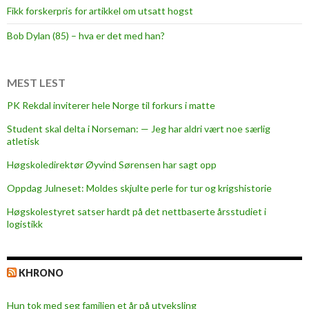
Fikk forskerpris for artikkel om utsatt hogst
m
i
Bob Dylan (85) – hva er det med han?
l
l
i
MEST LEST
o
PK Rekdal inviterer hele Norge til forkurs i matte
n
Student skal delta i Norseman: — Jeg har aldri vært noe særlig
e
atletisk
r
k
Høgskoledirektør Øyvind Sørensen har sagt opp
r
Oppdag Julneset: Moldes skjulte perle for tur og krigshistorie
o
Høgskolestyret satser hardt på det nettbaserte årsstudiet i
n
logistikk
e
r
p
KHRONO
å
a
Hun tok med seg familien et år på utveksling