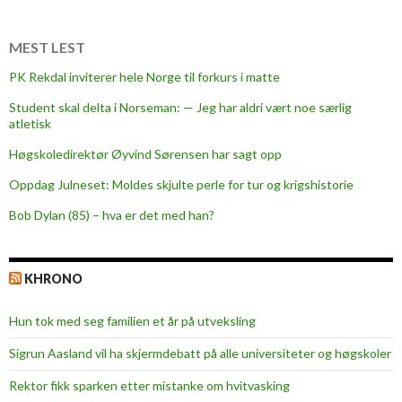
l
e
r
MEST LEST
a
PK Rekdal inviterer hele Norge til forkurs i matte
s
Student skal delta i Norseman: — Jeg har aldri vært noe særlig
j
atletisk
o
n
Høgskoledirektør Øyvind Sørensen har sagt opp
,
Oppdag Julneset: Moldes skjulte perle for tur og krigshistorie
r
Bob Dylan (85) – hva er det med han?
e
s
o
KHRONO
n
a
Hun tok med seg familien et år på utveksling
n
s
Sigrun Aasland vil ha skjerm­debatt på alle universiteter og høgskoler
o
Rektor fikk sparken etter mistanke om hvitvasking
g