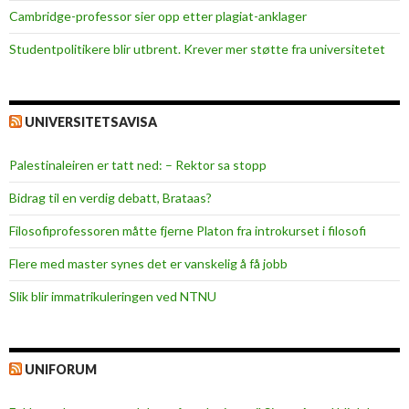
r
Cambridge-professor sier opp etter plagiat-anklager
e
Studentpolitikere blir utbrent. Krever mer støtte fra universitetet
l
a
s
j
UNIVERSITETSAVISA
o
n
Palestinaleiren er tatt ned: – Rektor sa stopp
e
Bidrag til en verdig debatt, Brataas?
l
l
Filosofiprofessoren måtte fjerne Platon fra introkurset i filosofi
m
Flere med master synes det er vanskelig å få jobb
o
t
Slik blir immatrikuleringen ved NTNU
s
t
a
UNIFORUM
n
d