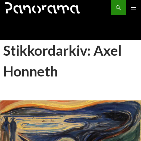
Søk
HOPP
PRIMÆ
TIL
INNHOLD
Stikkordarkiv: Axel
Honneth