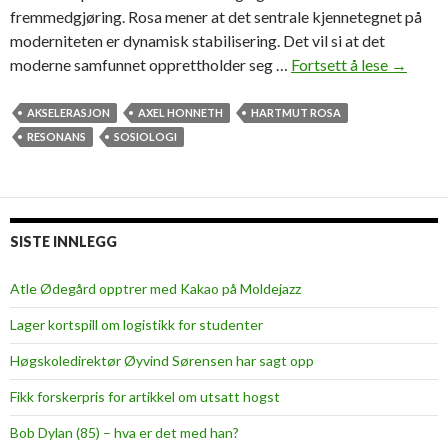
fremmedgjøring. Rosa mener at det sentrale kjennetegnet på
moderniteten er dynamisk stabilisering. Det vil si at det
moderne samfunnet opprettholder seg …
Fortsett å lese
H
→
a
r
AKSELERASJON
AXEL HONNETH
HARTMUT ROSA
t
RESONANS
SOSIOLOGI
m
u
t
R
SISTE INNLEGG
o
s
Atle Ødegård opptrer med Kakao på Moldejazz
a
Lager kortspill om logistikk for studenter
:
A
Høgskoledirektør Øyvind Sørensen har sagt opp
k
Fikk forskerpris for artikkel om utsatt hogst
s
e
Bob Dylan (85) – hva er det med han?