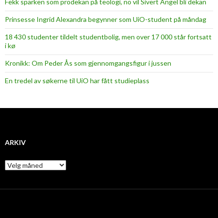
Fekk sparken som prodekan på teologi, no vil Sivert Angel bli dekan
Prinsesse Ingrid Alexandra begynner som UiO-student på måndag
18 430 studenter tildelt studentbolig, men over 17 000 står fortsatt
i kø
Kronikk: Om Peder Ås som gjennomgangsfigur i jussen
En tredel av søkerne til UiO har fått studieplass
ARKIV
A
r
k
i
v