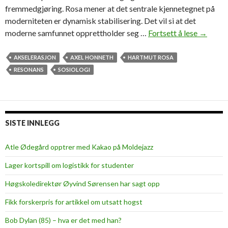
fremmedgjøring. Rosa mener at det sentrale kjennetegnet på
moderniteten er dynamisk stabilisering. Det vil si at det
moderne samfunnet opprettholder seg …
Fortsett å lese
H
→
a
r
AKSELERASJON
AXEL HONNETH
HARTMUT ROSA
t
RESONANS
SOSIOLOGI
m
u
t
R
SISTE INNLEGG
o
s
Atle Ødegård opptrer med Kakao på Moldejazz
a
Lager kortspill om logistikk for studenter
:
A
Høgskoledirektør Øyvind Sørensen har sagt opp
k
Fikk forskerpris for artikkel om utsatt hogst
s
e
Bob Dylan (85) – hva er det med han?