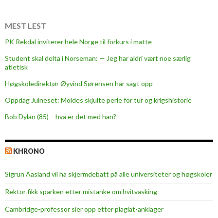
l
e
r
MEST LEST
a
PK Rekdal inviterer hele Norge til forkurs i matte
s
Student skal delta i Norseman: — Jeg har aldri vært noe særlig
j
atletisk
o
n
Høgskoledirektør Øyvind Sørensen har sagt opp
,
Oppdag Julneset: Moldes skjulte perle for tur og krigshistorie
r
Bob Dylan (85) – hva er det med han?
e
s
o
KHRONO
n
a
Sigrun Aasland vil ha skjerm­debatt på alle universiteter og høgskoler
n
s
Rektor fikk sparken etter mistanke om hvitvasking
o
Cambridge-professor sier opp etter plagiat-anklager
g