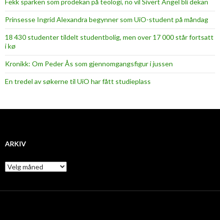
Fekk sparken som prodekan på teologi, no vil Sivert Angel bli dekan
Prinsesse Ingrid Alexandra begynner som UiO-student på måndag
18 430 studenter tildelt studentbolig, men over 17 000 står fortsatt
i kø
Kronikk: Om Peder Ås som gjennomgangsfigur i jussen
En tredel av søkerne til UiO har fått studieplass
ARKIV
A
r
k
i
v