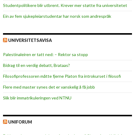
r
Studentpolitikere blir utbrent. Krever mer støtte fra universitetet
e
Ein av fem sjukepleiar­studentar har norsk som andrespråk
l
a
s
j
UNIVERSITETSAVISA
o
n
Palestinaleiren er tatt ned: – Rektor sa stopp
e
Bidrag til en verdig debatt, Brataas?
l
l
Filosofiprofessoren måtte fjerne Platon fra introkurset i filosofi
m
Flere med master synes det er vanskelig å få jobb
o
t
Slik blir immatrikuleringen ved NTNU
s
t
a
UNIFORUM
n
d