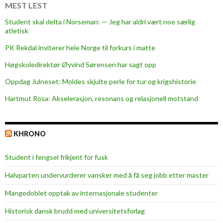
e
MEST LEST
n
Student skal delta i Norseman: — Jeg har aldri vært noe særlig
e
atletisk
f
PK Rekdal inviterer hele Norge til forkurs i matte
r
a
Høgskoledirektør Øyvind Sørensen har sagt opp
K
Oppdag Julneset: Moldes skjulte perle for tur og krigshistorie
v
Hartmut Rosa: Akselerasjon, resonans og relasjonell motstand
a
m
i
KHRONO
h
e
Student i fengsel frikjent for fusk
l
g
Halvparten undervurderer vansker med å få seg jobb etter master
a
Mangedoblet opptak av internasjonale studenter
Historisk dansk brudd med universitetsforlag