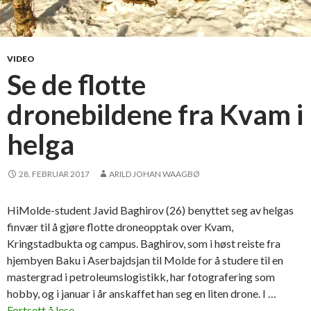
VIDEO
Se de flotte
dronebildene fra Kvam i
helga
28. FEBRUAR 2017
ARILD JOHAN WAAGBØ
HiMolde-student Javid Baghirov (26) benyttet seg av helgas
finvær til å gjøre flotte droneopptak over Kvam,
Kringstadbukta og campus. Baghirov, som i høst reiste fra
hjembyen Baku i Aserbajdsjan til Molde for å studere til en
mastergrad i petroleumslogistikk, har fotografering som
hobby, og i januar i år anskaffet han seg en liten drone. I …
Fortsett å lese
S
→