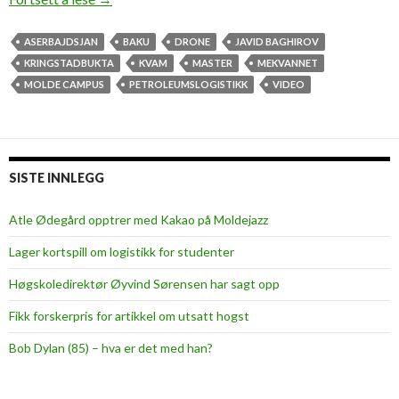
e
d
ASERBAJDSJAN
BAKU
DRONE
JAVID BAGHIROV
e
KRINGSTADBUKTA
KVAM
MASTER
MEKVANNET
f
MOLDE CAMPUS
PETROLEUMSLOGISTIKK
VIDEO
l
o
t
t
SISTE INNLEGG
e
d
Atle Ødegård opptrer med Kakao på Moldejazz
r
Lager kortspill om logistikk for studenter
o
n
Høgskoledirektør Øyvind Sørensen har sagt opp
e
Fikk forskerpris for artikkel om utsatt hogst
b
i
Bob Dylan (85) – hva er det med han?
l
d