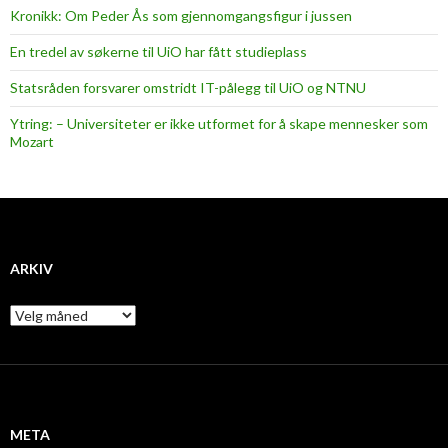
Kronikk: Om Peder Ås som gjennomgangsfigur i jussen
En tredel av søkerne til UiO har fått studieplass
Statsråden forsvarer omstridt IT-pålegg til UiO og NTNU
Ytring: – Universiteter er ikke utformet for å skape mennesker som
Mozart
ARKIV
A
r
k
i
v
META